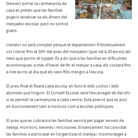
Deixant portar la carmanyola de
casa es pretén que les famílies
puguin estalviar-se els diners del
menjador escolar, però no sortirà
gratis.
L'estalvi no serà complet perquè el departament d'Ensenyament
vol cobrar fins al 50% del preu del menjador (que val 6,20 euros) als
nens que portin el tupper. És a dir que a les famílies en dificultats
econòmiques, a més d'haver de fer el menjar a casa, els costarà fins
a tres euros al dia que els seus fills mengin a l'escola.
El preu final el fixarà cada escola, en funció dels costos i dels
alumnes que tinguin. El Consell Escolar serà l'encarregat de decidir
si es permet la carmanyola a cada centre. Està previst que es posi
en funcionament tant a instituts com a escoles públiques.
El preu que es cobrarà a les famílies servirà per pagar serveis de
neteja, monitors, neveres i microones. Ensenyament ha convidat
les famílies a participar en l'organització (neteja i monitoratge) a