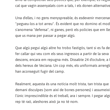
cal que vagin assenyalats com a tals, i els donen alternati
Una d'elles, i no gens menyspreable, és esdevenir mercenari
"pegueu-los a tot arreu". És evident que no domino el mode
s'anomena "defensa", ni ganes, però els policies que em lle
que us mana per passar a pegar algú.
Que algú pegui algú altre ho trobo fastigós, tant si es fa d
fer callar qui veu com els seus ingressos a partir de la sev
descens, encara em repugna més. Dissabte 24 d'octubre, a R
dels hereus de Veciana. Un cop més, els uniformats arrengl
han aconseguit fugir del camp.
Realment, aquesta és una notícia molt trista, tan trista qu
demani disculpes (som així de bones persones) i assumeixi cu
l’únic imprescindible és el treball, ara i sempre. I pegar al
rep té raó, aleshores això ja no té nom.