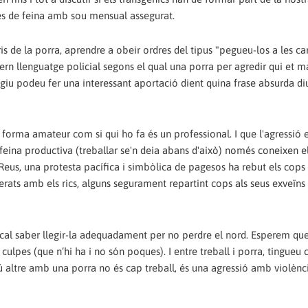
ves de feina amb sou mensual assegurat.
s de la porra, aprendre a obeir ordres del tipus "pegueu-los a les c
rn llenguatge policial segons el qual una porra per agredir qui et m
giu podeu fer una interessant aportació dient quina frase absurda di
e forma amateur com si qui ho fa és un professional. I que l'agressió e
a feina productiva (treballar se'n deia abans d'això) només coneixen e
eus, una protesta pacífica i simbòlica de pagesos ha rebut els cops
erats amb els rics, alguns segurament repartint cops als seus exveïns
e cal saber llegir-la adequadament per no perdre el nord. Esperem qu
lpes (que n’hi ha i no són poques). I entre treball i porra, tingueu 
gú altre amb una porra no és cap treball, és una agressió amb violència