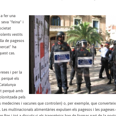
 a fer una
 seva "feina" i
ocietat
olents vestits
lla de pagesos
mercat" ha
uest cas.
eses i per la
s perquè els
"Catalunya
tot perquè amb
olonitzada pels
s medecines i vacunes que controlen) o, per exemple, que converteix
). Les multinacionals alimentàries expulsen els pagesos i les pageses
fins i tot a discutir si els transgènics han de formar part de la nostr