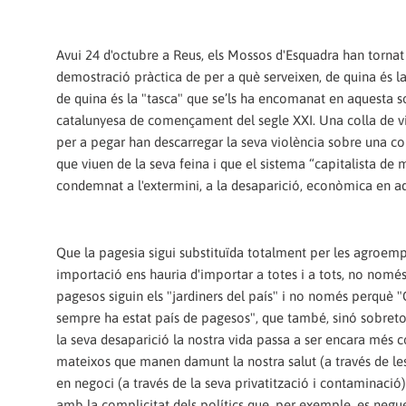
Avui 24 d'octubre a Reus, els Mossos d'Esquadra han tornat
demostració pràctica de per a què serveixen, de quina és la
de quina és la "tasca" que se’ls ha encomanat en aquesta s
catalunyesa de començament del segle XXI. Una colla de vi
per a pegar han descarregar la seva violència sobre una co
que viuen de la seva feina i que el sistema “capitalista de 
condemnat a l'extermini, a la desaparició, econòmica en aq
Que la pagesia sigui substituïda totalment per les agroempr
importació ens hauria d'importar a totes i a tots, no nomé
pagesos siguin els "jardiners del país" i no només perquè 
sempre ha estat país de pagesos", que també, sinó sobre
la seva desaparició la nostra vida passa a ser encara més c
mateixos que manen damunt la nostra salut (a través de le
en negoci (a través de la seva privatització i contaminació
amb la complicitat dels polítics que, per exemple, es neguen 