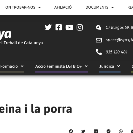
ON TROBAR-NOS
AFILIACIÓ
DOCUMENTS
RE
C/ Burgos 59, 
spccc@
spcgt
935 120 481
Formació
Acció Feminista LGTBIQ+
Jurídica
eina i la porra