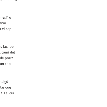
ames!" o
anin
u el cap
s faci per
l camí del
 de porra
 un cop
e algú
clar que
. I si qui