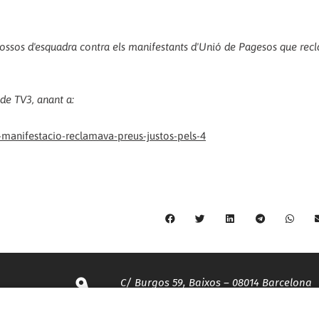
s mossos d'esquadra contra els manifestants d'Unió de Pagesos que re
 de TV3, anant a:
-manifestacio-reclamava-preus-justos-pels-4
C/ Burgos 59, Baixos – 08014 Barcelona