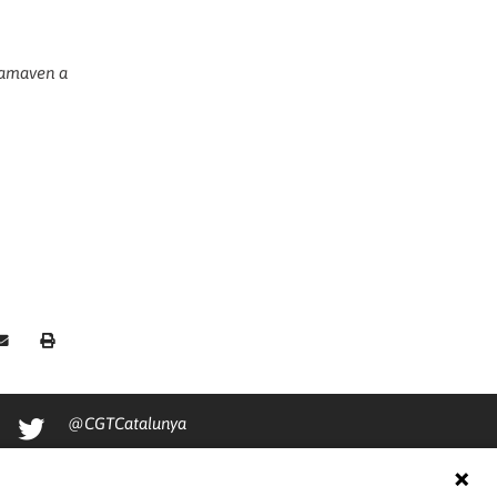
clamaven a
@CGTCatalunya
cgtcatalunya