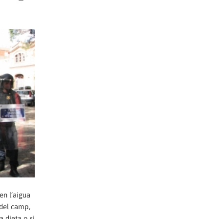
en l’aigua
 del camp,
a dieta o si