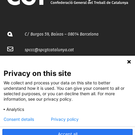
C/ Burgos 59, Baixos – 08014 Barcelona
spccc@
spcgtcatalunya.cat
935 120 481
Privacy on this site
@CGTCatalunya
We collect and process your data on this site to better
understand how it is used. You can give your consent to all or
selected purposes, or you can decline them all. For more
cgtcatalunya
information, see our privacy policy.
CGTCatalunya
Analytics
cgtcatalunya
Consent details
Privacy policy
Accept all