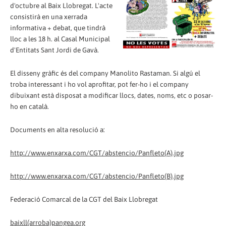
d'octubre al Baix Llobregat. L'acte
consistirà en una xerrada
informativa + debat, que tindrà
lloc a les 18 h. al Casal Municipal
d'Entitats Sant Jordi de Gavà.
El disseny gràfic és del company Manolito Rastaman. Si algú el
troba interessant i ho vol aprofitar, pot fer-ho i el company
dibuixant està disposat a modificar llocs, dates, noms, etc o posar-
ho en català.
Documents en alta resolució a:
http://www.enxarxa.com/CGT/abstencio/Panfleto(A).jpg
http://www.enxarxa.com/CGT/abstencio/Panfleto(B).jpg
Federació Comarcal de la CGT del Baix Llobregat
baixll(arroba)pangea.org