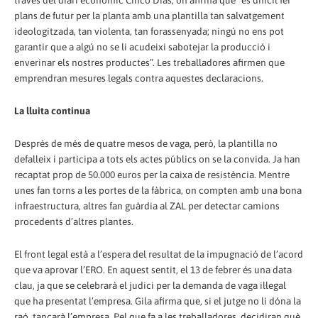
través del diari econòmic Cinco Días, on afirma que “és difícil fer
plans de futur per la planta amb una plantilla tan salvatgement
ideologitzada, tan violenta, tan forassenyada; ningú no ens pot
garantir que a algú no se li acudeixi sabotejar la producció i
enverinar els nostres productes”. Les treballadores afirmen que
emprendran mesures legals contra aquestes declaracions.
La lluita continua
Després de més de quatre mesos de vaga, però, la plantilla no
defalleix i participa a tots els actes públics on se la convida. Ja han
recaptat prop de 50.000 euros per la caixa de resistència. Mentre
unes fan torns a les portes de la fàbrica, on compten amb una bona
infraestructura, altres fan guàrdia al ZAL per detectar camions
procedents d’altres plantes.
El front legal està a l’espera del resultat de la impugnació de l’acord
que va aprovar l’ERO. En aquest sentit, el 13 de febrer és una data
clau, ja que se celebrarà el judici per la demanda de vaga il·legal
que ha presentat l’empresa. Gila afirma que, si el jutge no li dóna la
raó, tancarà l’empresa. Pel que fa a les treballadores, decidiran què