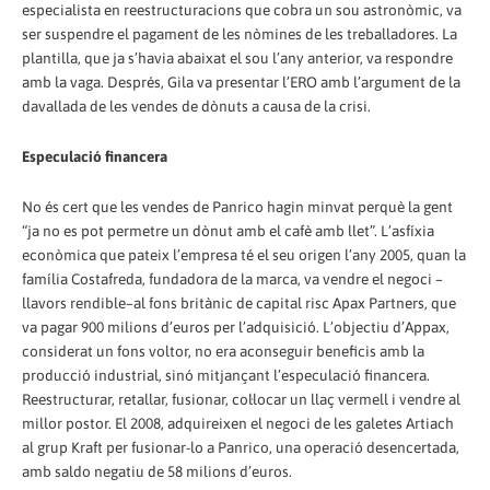
especialista en reestructuracions que cobra un sou astronòmic, va
ser suspendre el pagament de les nòmines de les treballadores. La
plantilla, que ja s’havia abaixat el sou l’any anterior, va respondre
amb la vaga. Després, Gila va presentar l’ERO amb l’argument de la
davallada de les vendes de dònuts a causa de la crisi.
Especulació financera
No és cert que les vendes de Panrico hagin minvat perquè la gent
“ja no es pot permetre un dònut amb el cafè amb llet”. L’asfíxia
econòmica que pateix l’empresa té el seu origen l’any 2005, quan la
família Costafreda, fundadora de la marca, va vendre el negoci –
llavors rendible–al fons britànic de capital risc Apax Partners, que
va pagar 900 milions d’euros per l’adquisició. L’objectiu d’Appax,
considerat un fons voltor, no era aconseguir beneficis amb la
producció industrial, sinó mitjançant l’especulació financera.
Reestructurar, retallar, fusionar, col·locar un llaç vermell i vendre al
millor postor. El 2008, adquireixen el negoci de les galetes Artiach
al grup Kraft per fusionar-lo a Panrico, una operació desencertada,
amb saldo negatiu de 58 milions d’euros.