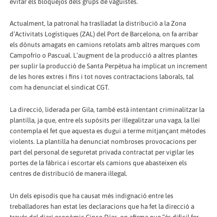
evitar els bloquejos dels grups de vaguistes.
Actualment, la patronal ha traslladat la distribució a la Zona
d’Activitats Logístiques (ZAL) del Port de Barcelona, on fa arribar
els dònuts amagats en camions retolats amb altres marques com
Campofrío o Pascual. L’augment de la producció a altres plantes
per suplir la producció de Santa Perpètua ha implicat un increment
de les hores extres i fins i tot noves contractacions laborals, tal
com ha denunciat el sindicat CGT.
La direcció, liderada per Gila, també està intentant criminalitzar la
plantilla, ja que, entre els supòsits per il·legalitzar una vaga, la llei
contempla el fet que aquesta es dugui a terme mitjançant mètodes
violents. La plantilla ha denunciat nombroses provocacions per
part del personal de seguretat privada contractat per vigilar les
portes de la fàbrica i escortar els camions que abasteixen els
centres de distribució de manera il·legal.
Un dels episodis que ha causat més indignació entre les
treballadores han estat les declaracions que ha fet la direcció a