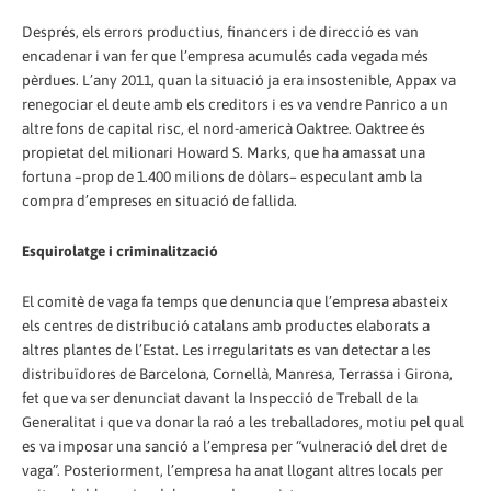
Després, els errors productius, financers i de direcció es van
encadenar i van fer que l’empresa acumulés cada vegada més
pèrdues. L’any 2011, quan la situació ja era insostenible, Appax va
renegociar el deute amb els creditors i es va vendre Panrico a un
altre fons de capital risc, el nord-americà Oaktree. Oaktree és
propietat del milionari Howard S. Marks, que ha amassat una
fortuna –prop de 1.400 milions de dòlars– especulant amb la
compra d’empreses en situació de fallida.
Esquirolatge i criminalització
El comitè de vaga fa temps que denuncia que l’empresa abasteix
els centres de distribució catalans amb productes elaborats a
altres plantes de l’Estat. Les irregularitats es van detectar a les
distribuïdores de Barcelona, Cornellà, Manresa, Terrassa i Girona,
fet que va ser denunciat davant la Inspecció de Treball de la
Generalitat i que va donar la raó a les treballadores, motiu pel qual
es va imposar una sanció a l’empresa per “vulneració del dret de
vaga”. Posteriorment, l’empresa ha anat llogant altres locals per