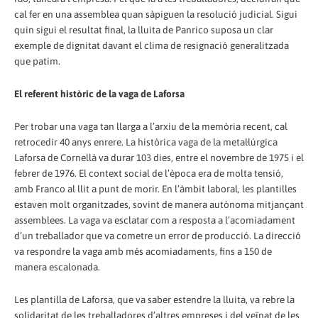
cal fer en una assemblea quan sàpiguen la resolució judicial. Sigui
quin sigui el resultat final, la lluita de Panrico suposa un clar
exemple de dignitat davant el clima de resignació generalitzada
que patim.
El referent històric de la vaga de Laforsa
Per trobar una vaga tan llarga a l’arxiu de la memòria recent, cal
retrocedir 40 anys enrere. La històrica vaga de la metal·lúrgica
Laforsa de Cornellà va durar 103 dies, entre el novembre de 1975 i el
febrer de 1976. El context social de l’època era de molta tensió,
amb Franco al llit a punt de morir. En l’àmbit laboral, les plantilles
estaven molt organitzades, sovint de manera autònoma mitjançant
assemblees. La vaga va esclatar com a resposta a l’acomiadament
d’un treballador que va cometre un error de producció. La direcció
va respondre la vaga amb més acomiadaments, fins a 150 de
manera escalonada.
Les plantilla de Laforsa, que va saber estendre la lluita, va rebre la
solidaritat de les treballadores d’altres empreses i del veïnat de les