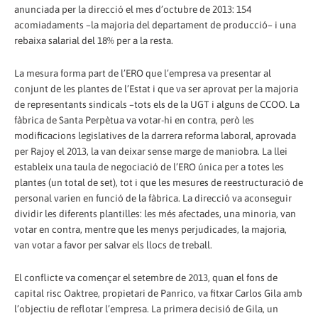
anunciada per la direcció el mes d’octubre de 2013: 154
acomiadaments –la majoria del departament de producció– i una
rebaixa salarial del 18% per a la resta.
La mesura forma part de l’ERO que l’empresa va presentar al
conjunt de les plantes de l’Estat i que va ser aprovat per la majoria
de representants sindicals –tots els de la UGT i alguns de CCOO. La
fàbrica de Santa Perpètua va votar-hi en contra, però les
modificacions legislatives de la darrera reforma laboral, aprovada
per Rajoy el 2013, la van deixar sense marge de maniobra. La llei
estableix una taula de negociació de l’ERO única per a totes les
plantes (un total de set), tot i que les mesures de reestructuració de
personal varien en funció de la fàbrica. La direcció va aconseguir
dividir les diferents plantilles: les més afectades, una minoria, van
votar en contra, mentre que les menys perjudicades, la majoria,
van votar a favor per salvar els llocs de treball.
El conflicte va començar el setembre de 2013, quan el fons de
capital risc Oaktree, propietari de Panrico, va fitxar Carlos Gila amb
l’objectiu de reflotar l’empresa. La primera decisió de Gila, un