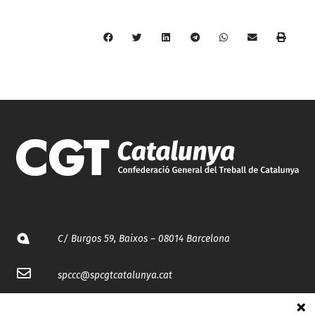
C/ Burgos 59, Baixos – 08014 Barcelona
spccc@
spcgtcatalunya.cat
935 120 481