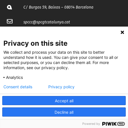
C/ Burgos 59, Baixos – 08014 Barcelona
spccc@
spcgtcatalunya.cat
935 120 481
Privacy on this site
We collect and process your data on this site to better
@CGTCatalunya
understand how it is used. You can give your consent to all or
selected purposes, or you can decline them all. For more
cgtcatalunya
information, see our privacy policy.
CGTCatalunya
Analytics
cgtcatalunya
Consent details
Privacy policy
Accept all
Desenvolupat per
Decline all
Powered by