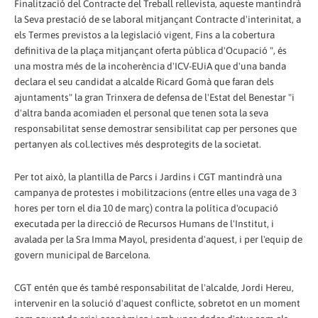
Finalització del Contracte del Treball rellevista, aqueste mantindrà
la Seva prestació de se laboral mitjançant Contracte d'interinitat, a
els Termes previstos a la legislació vigent, Fins a la cobertura
definitiva de la plaça mitjançant oferta pública d'Ocupació ", és
una mostra més de la incoherència d'ICV-EUiA que d'una banda
declara el seu candidat a alcalde Ricard Gomà que faran dels
ajuntaments" la gran Trinxera de defensa de l'Estat del Benestar "i
d'altra banda acomiaden el personal que tenen sota la seva
responsabilitat sense demostrar sensibilitat cap per persones que
pertanyen als col.lectives més desprotegits de la societat.
Per tot això, la plantilla de Parcs i Jardins i CGT mantindrà una
campanya de protestes i mobilitzacions (entre elles una vaga de 3
hores per torn el dia 10 de març) contra la política d'ocupació
executada per la direcció de Recursos Humans de l'Institut, i
avalada per la Sra Imma Mayol, presidenta d'aquest, i per l'equip de
govern municipal de Barcelona.
CGT entén que és també responsabilitat de l'alcalde, Jordi Hereu,
intervenir en la solució d'aquest conflicte, sobretot en un moment