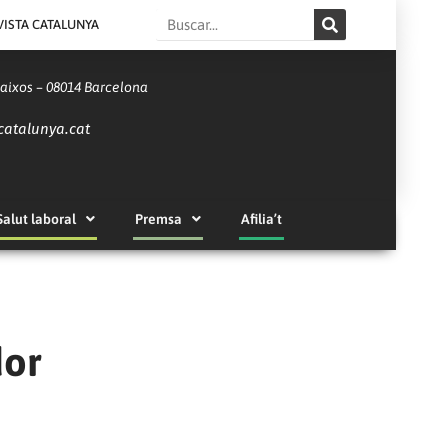
Search
VISTA CATALUNYA
Baixos – 08014 Barcelona
catalunya.cat
Salut laboral
Premsa
Afilia’t
dor