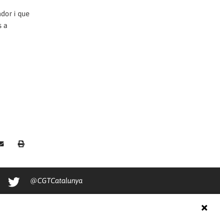
ador i que
s a
@CGTCatalunya
cgtcatalunya
CGTCatalunya