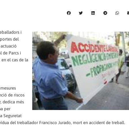
eballadors i
 portes del
 actuació
l de Parcs i
 en el cas de la
s mesures
nció de riscos
r, dedica més
na per
 la Seguretat
 vídua del treballador Francisco Jurado, mort en accident de treball.