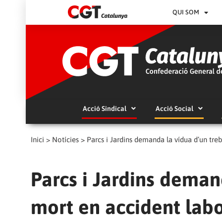
QUI SOM
Acció Sindical
Acció Social
Inici
>
Notícies
>
Parcs i Jardins demanda la vídua d’un tre
Parcs i Jardins deman
mort en accident labo