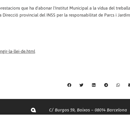
restacions que ha d'abonar l'Institut Municipal a la vídua del treball
a Direcció provincial del INSS per la responsabilitat de Parcs i Jardin
gir-la-llei-de.html
C/ Burgos 59, Baixos – 08014 Barcelona
spccc@
spcgtcatalunya.cat