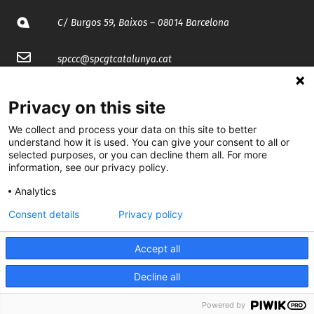
C/ Burgos 59, Baixos – 08014 Barcelona
spccc@
spcgtcatalunya.cat
935 120 481
Privacy on this site
We collect and process your data on this site to better
@CGTCatalunya
understand how it is used. You can give your consent to all or
selected purposes, or you can decline them all. For more
cgtcatalunya
information, see our privacy policy.
CGTCatalunya
Analytics
Consent details
Privacy policy
cgtcatalunya
Accept all
Decline all
Desenvolupat per
Powered by