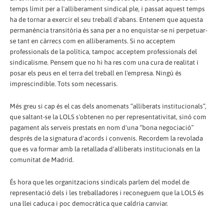
temps límit per a l'alliberament sindical ple, i passat aquest temps
ha de tornar a exercir el seu treball d'abans. Entenem que aquesta
permanència transitòria és sana per a no enquistar-se ni perpetuar-
se tant en càrrecs com en alliberaments. Si no acceptem
professionals de la política, tampoc acceptem professionals del
sindicalisme. Pensem que no hi ha res com una cura de realitat i
posar els peus en el terra del treball en l'empresa. Ningú és
imprescindible. Tots som necessaris.
Més greu si cap és el cas dels anomenats “alliberats institucionals”,
que saltant-se la LOLS s'obtenen no per representativitat, sinó com
pagament als serveis prestats en nom d'una “bona negociació”
després de la signatura d'acords i convenis. Recordem la revolada
que es va formar amb la retallada d'alliberats institucionals en la
comunitat de Madrid.
És hora que les organitzacions sindicals parlem del model de
representació dels i les treballadores i reconeguem que la LOLS és
una llei caduca i poc democràtica que caldria canviar.