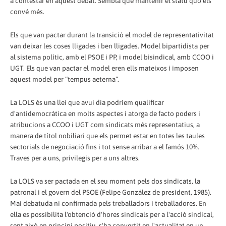
a contestar en aquest debat. Sembla que mantenir el statu quo els
convé més.
Els que van pactar durant la transició el model de representativitat
van deixar les coses lligades i ben lligades. Model bipartidista per
al sistema polític, amb el PSOE i PP, i model bisindical, amb CCOO i
UGT. Els que van pactar el model eren ells mateixos i imposen
aquest model per ”tempus aeterna”.
La LOLS és una llei que avui dia podríem qualificar
d'antidemocràtica en molts aspectes i atorga de facto poders i
atribucions a CCOO i UGT com sindicats més representatius, a
manera de títol nobiliari que els permet estar en totes les taules
sectorials de negociació fins i tot sense arribar a el famós 10%.
Traves per a uns, privilegis per a uns altres.
La LOLS va ser pactada en el seu moment pels dos sindicats, la
patronal i el govern del PSOE (Felipe González de president, 1985).
Mai debatuda ni confirmada pels treballadors i treballadores. En
ella es possibilita l'obtenció d'hores sindicals per a l'acció sindical,
sent això en principi positiu, s'ha convertit en l'actualitat en un