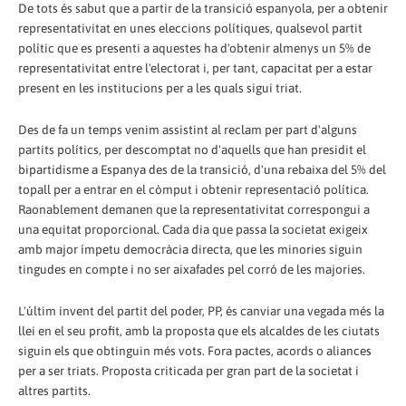
De tots és sabut que a partir de la transició espanyola, per a obtenir
representativitat en unes eleccions polítiques, qualsevol partit
polític que es presenti a aquestes ha d'obtenir almenys un 5% de
representativitat entre l'electorat i, per tant, capacitat per a estar
present en les institucions per a les quals sigui triat.
Des de fa un temps venim assistint al reclam per part d'alguns
partits polítics, per descomptat no d'aquells que han presidit el
bipartidisme a Espanya des de la transició, d'una rebaixa del 5% del
topall per a entrar en el còmput i obtenir representació política.
Raonablement demanen que la representativitat correspongui a
una equitat proporcional. Cada dia que passa la societat exigeix
amb major ímpetu democràcia directa, que les minories siguin
tingudes en compte i no ser aixafades pel corró de les majories.
L'últim invent del partit del poder, PP, és canviar una vegada més la
llei en el seu profit, amb la proposta que els alcaldes de les ciutats
siguin els que obtinguin més vots. Fora pactes, acords o aliances
per a ser triats. Proposta criticada per gran part de la societat i
altres partits.