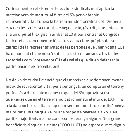
Curiosament en el sistema d'eleccions sindicals no s'aplica la
mateixa vara de mesura. Al filtre del 5% per a obtenir
representativitat s'uneix la barrera antidemocràtica del 10% per a
estar en les taules sectorials de negociació, (és a dir, que seria com
si a un diputat li exigissin arribar al 10 % per a entrar al Congrés i
tenir dret a la documentació i altres actuacions pròpies del seu
càrrec i de la representativitat de les persones que l'han votat). CGT
ha denunciat el que no se'ns deixi assistir ni tan sols a les taules
sectorials com “observadors” Ja els val als que diuen defensar la
participació dels treballadors!
No deixa de cridar l'atenció que els mateixos que demanen menor
índex de representativitat per a ser tinguts en compte en el terreny
polític, és a dir rebaixar aquest topall del 5%, aprovin sense
queixar-se que en el terreny sindical romangui el mur del 10%. Fins
a la data no he escoltat a cap representant polític de partits “menys
majoritaris” ni una queixa, ni una proposta referent a això. Dels
partits majoritaris mai he concebut esperança alguna. Dels grans
beneficiaris d'aquest sistema (CCOO i UGT) no espero que es dignin