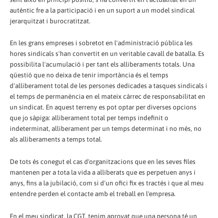
autèntic fre a la participació i en un suport a un model sindical
jerarquitzat i burocratitzat.
En les grans empreses i sobretot en l'administració pública les
hores sindicals s'han convertit en un veritable cavall de batalla. Es
possibilita l'acumulació i per tant els alliberaments totals. Una
qüestió que no deixa de tenir importància és el temps
d'alliberament total de les persones dedicades a tasques sindicals i
el temps de permanència en el mateix càrrec de responsabilitat en
un sindicat. En aquest terreny es pot optar per diverses opcions
que jo sàpiga: alliberament total per temps indefinit o
indeterminat, alliberament per un temps determinat i no més, no
als alliberaments a temps total.
De tots és conegut el cas d'organitzacions que en les seves files
mantenen per a tota la vida a alliberats que es perpetuen anys i
anys, fins a la jubilació, com si d'un ofici fix es tractés i que al meu
entendre perden el contacte amb el treball en l'empresa.
En el meu sindicat, la CGT, tenim aprovat que una persona té un