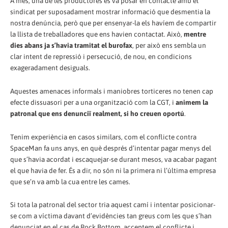
A més, una de les productores es va posar en contacte amb el
sindicat per suposadament mostrar informació que desmentia la
nostra denúncia, però que per ensenyar-la els havíem de compartir
la llista de treballadores que ens havien contactat. Això,
mentre
dies abans ja s’havia tramitat el burofax
, per això ens sembla un
clar intent de repressió i persecució, de nou, en condicions
exageradament desiguals.
Aquestes amenaces informals i maniobres torticeres no tenen cap
efecte dissuasori per a una organització com la CGT, i
animem la
patronal que ens denunciï realment, si ho creuen oportú
.
Tenim experiència en casos similars, com el conflicte contra
SpaceMan fa uns anys, en què després d’intentar pagar menys del
que s’havia acordat i escaquejar-se durant mesos, va acabar pagant
el que havia de fer. És a dir, no són ni la primera ni l’última empresa
que se’n va amb la cua entre les cames.
Si tota la patronal del sector tria aquest camí i intentar posicionar-
se com a víctima davant d’evidències tan greus com les que s’han
denunciat en el cas de Rock Bottom, acceptem el conflicte i