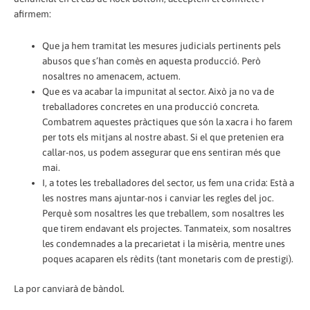
afirmem:
Que ja hem tramitat les mesures judicials pertinents pels
abusos que s’han comès en aquesta producció. Però
nosaltres no amenacem, actuem.
Que es va acabar la impunitat al sector. Això ja no va de
treballadores concretes en una producció concreta.
Combatrem aquestes pràctiques que són la xacra i ho farem
per tots els mitjans al nostre abast. Si el que pretenien era
callar-nos, us podem assegurar que ens sentiran més que
mai.
I, a totes les treballadores del sector, us fem una crida: Està a
les nostres mans ajuntar-nos i canviar les regles del joc.
Perquè som nosaltres les que treballem, som nosaltres les
que tirem endavant els projectes. Tanmateix, som nosaltres
les condemnades a la precarietat i la misèria, mentre unes
poques acaparen els rèdits (tant monetaris com de prestigi).
La por canviarà de bàndol.