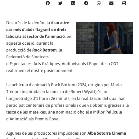
Després de la denúncia d’
un altre
cas més d’abús flagrant de drets
laborals al sector de l’animació
, en
aquesta ocasió, durant la
producció de
Rock Bottom
, la
Federació de Sindicats
d’Espectacles, Arts Gràfiques, Audiovisuals i Paper de la CGT
reafirmem el nostre posicionament:
La pel·lícula d’animació Rock Bottom (2024, dirigida per María
Trénor i inspirada en la música de Robert Wyatt) és un
llargmetratge d’1 hora i 26 minuts, en la realització del qual han
participat centenars de professionals i que va obtenir, gràcies a la
tasca de les mateixes, una nominació oficial a Millor Pel·lícula
d’Animació als Premis Goya.
Algunes de les productores implicades són
Alba Sotorra Cinema