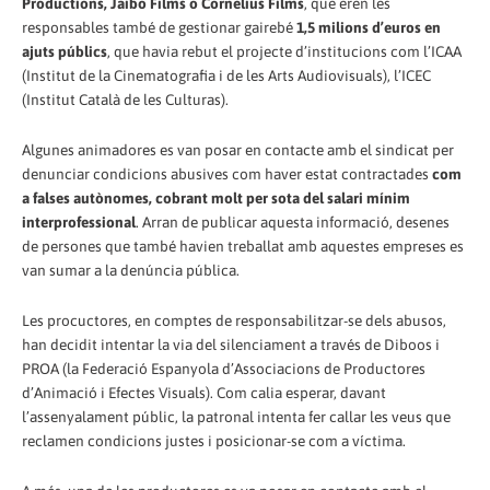
Productions, Jaibo Films o Cornelius Films
, que eren les
responsables també de gestionar gairebé
1,5 milions d’euros en
ajuts públics
, que havia rebut el projecte d’institucions com l’ICAA
(Institut de la Cinematografia i de les Arts Audiovisuals), l’ICEC
(Institut Català de les Culturas).
Algunes animadores es van posar en contacte amb el sindicat per
denunciar condicions abusives com haver estat contractades
com
a falses autònomes, cobrant molt per sota del salari mínim
interprofessional
. Arran de publicar aquesta informació, desenes
de persones que també havien treballat amb aquestes empreses es
van sumar a la denúncia pública.
Les procuctores, en comptes de responsabilitzar-se dels abusos,
han decidit intentar la via del silenciament a través de Diboos i
PROA (la Federació Espanyola d’Associacions de Productores
d’Animació i Efectes Visuals). Com calia esperar, davant
l’assenyalament públic, la patronal intenta fer callar les veus que
reclamen condicions justes i posicionar-se com a víctima.