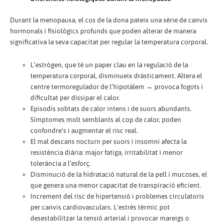
Durant la menopausa, el cos de la dona pateix una sèrie de canvis
hormonals i fisiològics profunds que poden alterar de manera
significativa la seva capacitat per regular la temperatura corporal.
L’estrògen, que té un paper clau en la regulació de la
temperatura corporal, disminueix dràsticament. Altera el
centre termoregulador de l’hipotàlem → provoca fogots i
dificultat per dissipar el calor.
Episodis sobtats de calor intens i de suors abundants.
Símptomes molt semblants al cop de calor, poden
confondre’s i augmentar el risc real.
El mal descans nocturn per suors i insomni afecta la
resistència diària: major fatiga, irritabilitat i menor
tolerància a l’esforç.
Disminució de la hidratació natural de la pell i mucoses, el
que genera una menor capacitat de transpiració eficient.
Increment del risc de hipertensió i problemes circulatoris
per canvis cardiovasculars. L’estrès tèrmic pot
desestabilitzar la tensió arterial i provocar mareigs o