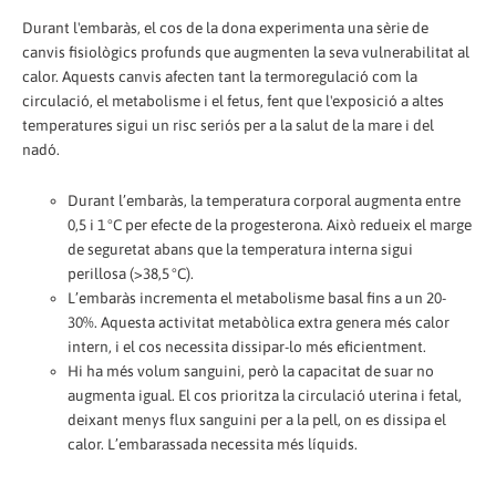
Durant l'embaràs, el cos de la dona experimenta una sèrie de
canvis fisiològics profunds que augmenten la seva vulnerabilitat al
calor. Aquests canvis afecten tant la termoregulació com la
circulació, el metabolisme i el fetus, fent que l'exposició a altes
temperatures sigui un risc seriós per a la salut de la mare i del
nadó.
Durant l’embaràs, la temperatura corporal augmenta entre
0,5 i 1 °C per efecte de la progesterona. Això redueix el marge
de seguretat abans que la temperatura interna sigui
perillosa (>38,5 °C).
L’embaràs incrementa el metabolisme basal fins a un 20-
30%. Aquesta activitat metabòlica extra genera més calor
intern, i el cos necessita dissipar-lo més eficientment.
Hi ha més volum sanguini, però la capacitat de suar no
augmenta igual. El cos prioritza la circulació uterina i fetal,
deixant menys flux sanguini per a la pell, on es dissipa el
calor. L’embarassada necessita més líquids.