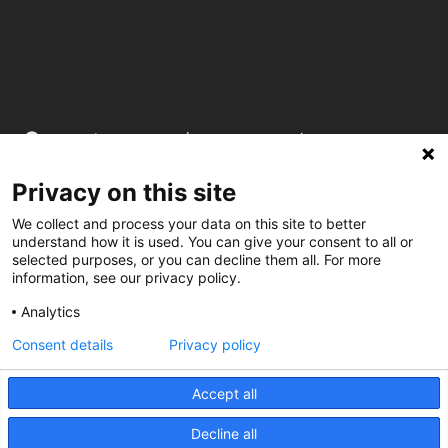
C/ Burgos 59, Baixos – 08014 Barcelona
Privacy on this site
spccc@
spcgtcatalunya.cat
We collect and process your data on this site to better
935 120 481
understand how it is used. You can give your consent to all or
selected purposes, or you can decline them all. For more
information, see our privacy policy.
@CGTCatalunya
Analytics
cgtcatalunya
Consent details
Privacy policy
CGTCatalunya
Accept all
cgtcatalunya
Decline all