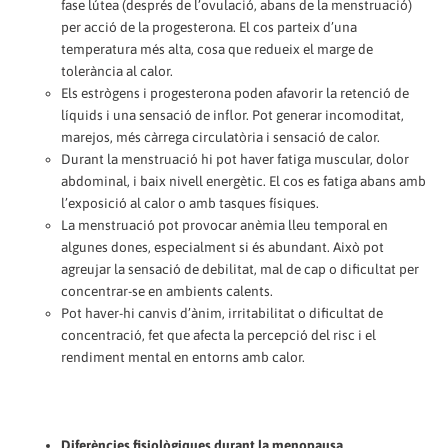
fase lútea (després de l’ovulació, abans de la menstruació)
per acció de la progesterona. El cos parteix d’una
temperatura més alta, cosa que redueix el marge de
tolerància al calor.
Els estrògens i progesterona poden afavorir la retenció de
líquids i una sensació de inflor. Pot generar incomoditat,
marejos, més càrrega circulatòria i sensació de calor.
Durant la menstruació hi pot haver fatiga muscular, dolor
abdominal, i baix nivell energètic. El cos es fatiga abans amb
l’exposició al calor o amb tasques físiques.
La menstruació pot provocar anèmia lleu temporal en
algunes dones, especialment si és abundant. Això pot
agreujar la sensació de debilitat, mal de cap o dificultat per
concentrar-se en ambients calents.
Pot haver-hi canvis d’ànim, irritabilitat o dificultat de
concentració, fet que afecta la percepció del risc i el
rendiment mental en entorns amb calor.
Diferències fisiològiques durant la menopausa