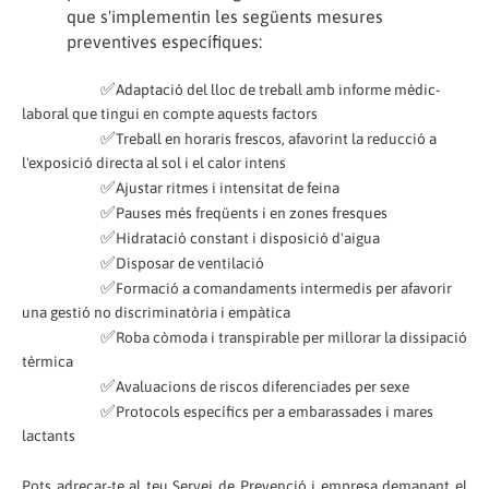
que s'implementin les següents mesures
preventives específiques:
✅
Adaptació del lloc de treball amb informe mèdic-
laboral que tingui en compte aquests factors
✅
Treball en horaris frescos, afavorint la reducció a
l'exposició directa al sol i el calor intens
✅
Ajustar ritmes i intensitat de feina
✅
Pauses més freqüents i en zones fresques
✅
Hidratació constant i disposició d'aigua
✅
Disposar de ventilació
✅
Formació a comandaments intermedis per afavorir
una gestió no discriminatòria i empàtica
✅
Roba còmoda i transpirable per millorar la dissipació
tèrmica
✅
Avaluacions de riscos diferenciades per sexe
✅
Protocols específics per a embarassades i mares
lactants
Pots adreçar-te al teu Servei de Prevenció i empresa demanant el