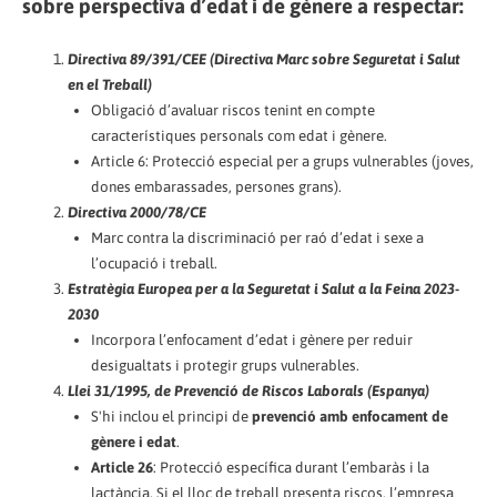
sobre perspectiva d’edat i de gènere a respectar:
Directiva 89/391/CEE (Directiva Marc sobre Seguretat i Salut
en el Treball)
Obligació d’avaluar riscos tenint en compte
característiques personals com edat i gènere.
Article 6: Protecció especial per a grups vulnerables (joves,
dones embarassades, persones grans).
Directiva 2000/78/CE
Marc contra la discriminació per raó d’edat i sexe a
l’ocupació i treball.
Estratègia Europea per a la Seguretat i Salut a la Feina 2023-
2030
Incorpora l’enfocament d’edat i gènere per reduir
desigualtats i protegir grups vulnerables.
Llei 31/1995, de Prevenció de Riscos Laborals (Espanya)
S'hi inclou el principi de
prevenció amb enfocament de
gènere i edat
.
Article 26
: Protecció específica durant l’embaràs i la
lactància. Si el lloc de treball presenta riscos, l’empresa