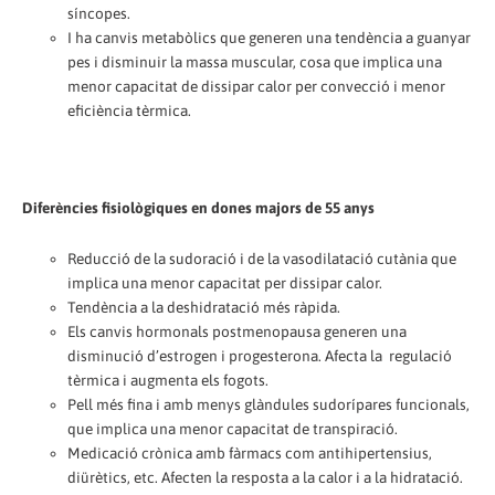
síncopes.
I ha canvis metabòlics que generen una tendència a guanyar
pes i disminuir la massa muscular, cosa que implica una
menor capacitat de dissipar calor per convecció i menor
eficiència tèrmica.
Diferències fisiològiques en dones majors de 55 anys
Reducció de la sudoració i de la vasodilatació cutània que
implica una menor capacitat per dissipar calor.
Tendència a la deshidratació més ràpida.
Els canvis hormonals postmenopausa generen una
disminució d’estrogen i progesterona. Afecta la regulació
tèrmica i augmenta els fogots.
Pell més fina i amb menys glàndules sudorípares funcionals,
que implica una menor capacitat de transpiració.
Medicació crònica amb fàrmacs com antihipertensius,
diürètics, etc. Afecten la resposta a la calor i a la hidratació.