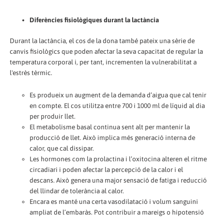
Diferències fisiològiques durant la lactància
Durant la lactància, el cos de la dona també pateix una sèrie de
canvis fisiològics que poden afectar la seva capacitat de regular la
temperatura corporal i, per tant, incrementen la vulnerabilitat a
l'estrès tèrmic.
Es produeix un augment de la demanda d’aigua que cal tenir
en compte. El cos utilitza entre 700 i 1000 ml de líquid al dia
per produir llet.
El metabolisme basal continua sent alt per mantenir la
producció de llet. Això implica més generació interna de
calor, que cal dissipar.
Les hormones com la prolactina i l’oxitocina alteren el ritme
circadiari i poden afectar la percepció de la calor i el
descans. Això genera una major sensació de fatiga i reducció
del llindar de tolerància al calor.
Encara es manté una certa vasodilatació i volum sanguini
ampliat de l’embaràs. Pot contribuir a mareigs o hipotensió