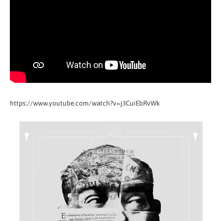
https://www.youtube.com/watch?v=j3CuiEbRvWk