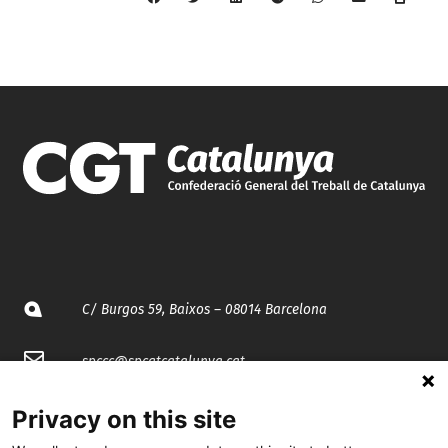
C/ Burgos 59, Baixos – 08014 Barcelona
spccc@
spcgtcatalunya.cat
935 120 481
Privacy on this site