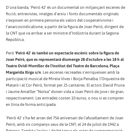
D’una banda, 'Peiró 42' és un documental on mitjançant escenes de
ficció, entrevistes, imatges d’arxiu i fonts documentals originals
s’exposen en primera persona els valors del cooperativisme i
l’anarcosindicalisme, a partir de la figura de Joan Peiró, dirigent de
la CNT que va arribar a ser ministre d’Indústria durant la Segona
República.
Però
'Peiró 42' és també un espectacle escènic sobre la figura de
Joan Peiró, que es representarà diumenge 28 d'octubre a les 18 h al
Teatre Ovidi Montllor de l’Institut del Teatre de Barcelona, Plaça
Margarida Xirgu s/n
. Les escenes recreades s’enriqueixen amb la
participació musical de Mireia Vives i Borja Penalba, l’Orquestra de
Mataró i el Cor Peiró, format per 25 cantaires. El actors David Pruna
i Jaume Amatller “Notxa” donen vida a Joan Peiró de jove i de gran,
respectivament. Les entrades costen 10 euros, o nou si es compren
en línia de forma anticipada.
'Peiró 42' s’ha fet arran del 75è aniversari de l’afusellament de Joan
Peiró, amb sis companys seus de la CNT, el 24 de juliol de 1942 a
Paterna. També s’inclou i de fet tanca els actes de commemoració