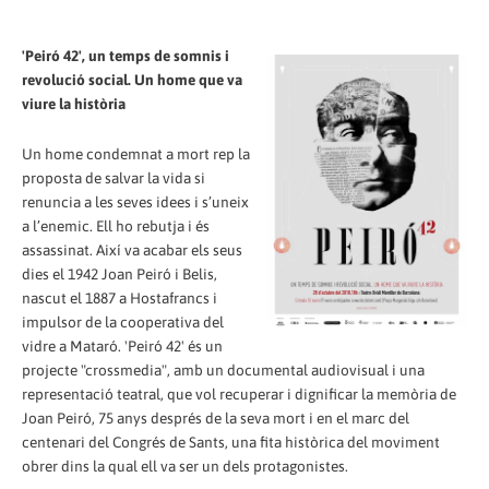
'Peiró 42', un temps de somnis i
revolució social. Un home que va
viure la història
Un home condemnat a mort rep la
proposta de salvar la vida si
renuncia a les seves idees i s’uneix
a l’enemic. Ell ho rebutja i és
assassinat. Així va acabar els seus
dies el 1942 Joan Peiró i Belis,
nascut el 1887 a Hostafrancs i
impulsor de la cooperativa del
vidre a Mataró. 'Peiró 42' és un
projecte "crossmedia", amb un documental audiovisual i una
representació teatral, que vol recuperar i dignificar la memòria de
Joan Peiró, 75 anys després de la seva mort i en el marc del
centenari del Congrés de Sants, una fita històrica del moviment
obrer dins la qual ell va ser un dels protagonistes.