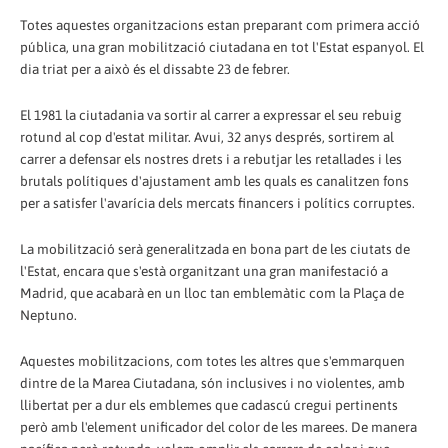
Totes aquestes organitzacions estan preparant com primera acció
pública, una gran mobilització ciutadana en tot l'Estat espanyol. El
dia triat per a això és el dissabte 23 de febrer.
El 1981 la ciutadania va sortir al carrer a expressar el seu rebuig
rotund al cop d'estat militar. Avui, 32 anys després, sortirem al
carrer a defensar els nostres drets i a rebutjar les retallades i les
brutals polítiques d'ajustament amb les quals es canalitzen fons
per a satisfer l'avarícia dels mercats financers i polítics corruptes.
La mobilització serà generalitzada en bona part de les ciutats de
l'Estat, encara que s'està organitzant una gran manifestació a
Madrid, que acabarà en un lloc tan emblemàtic com la Plaça de
Neptuno.
Aquestes mobilitzacions, com totes les altres que s'emmarquen
dintre de la Marea Ciutadana, són inclusives i no violentes, amb
llibertat per a dur els emblemes que cadascú cregui pertinents
però amb l'element unificador del color de les marees. De manera