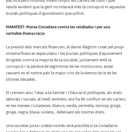
pacífica però rotunda, volem omplir els carrers de color i que
resulti evident que la gent no tolerarà més la corrupció ni aquestes
brutals polítiques d'ajustaments que sofrim.
MANIFEST: Marea Ciutadana contra les retallades i per una
veritable Democràcia
La pressió dels mercats financers, el deute il·legítim creat pel propi
sistema financer especulatiu i les brutals polítiques d'ajustament
dirigides contra la majoria de la societat, juntament amb la
corrupció i la pèrdua de legitimitat de les institucions, estan
causant en el nostre país la major crisi de la democràcia de les
últimes dècades.
El creixent atur, l'atac a la Sanitat i l'Educació públiques, als drets
laborals i socials, al medi ambient, ens ha fet confluir en els carrers,
en les marees ciutadanes, blanca, verda, vermella, taronja, groga,
groga, negra, blava, violeta… defensant els nostres drets.
Una societat justa i viable només serà possible si la ciutadania