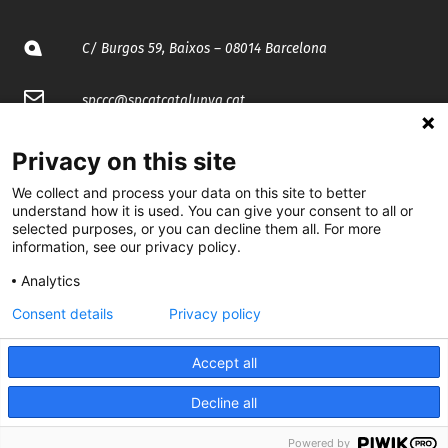
C/ Burgos 59, Baixos – 08014 Barcelona
spccc@
spcgtcatalunya.cat
935 120 481
Privacy on this site
We collect and process your data on this site to better
@CGTCatalunya
understand how it is used. You can give your consent to all or
selected purposes, or you can decline them all. For more
information, see our privacy policy.
cgtcatalunya
Analytics
CGTCatalunya
Consent details
Privacy policy
cgtcatalunya
Accept all
Decline all
Desenvolupat per
Powered by