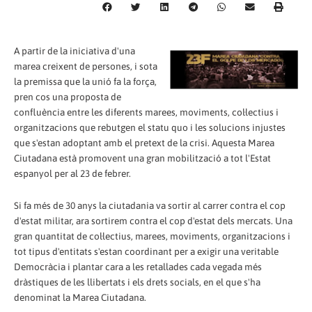
A partir de la iniciativa d'una
marea creixent de persones, i sota
la premissa que la unió fa la força,
pren cos una proposta de
confluència entre les diferents marees, moviments, col·lectius i
organitzacions que rebutgen el statu quo i les solucions injustes
que s'estan adoptant amb el pretext de la crisi. Aquesta Marea
Ciutadana està promovent una gran mobilització a tot l'Estat
espanyol per al 23 de febrer.
Si fa més de 30 anys la ciutadania va sortir al carrer contra el cop
d'estat militar, ara sortirem contra el cop d'estat dels mercats. Una
gran quantitat de col·lectius, marees, moviments, organitzacions i
tot tipus d'entitats s'estan coordinant per a exigir una veritable
Democràcia i plantar cara a les retallades cada vegada més
dràstiques de les llibertats i els drets socials, en el que s'ha
denominat la Marea Ciutadana.