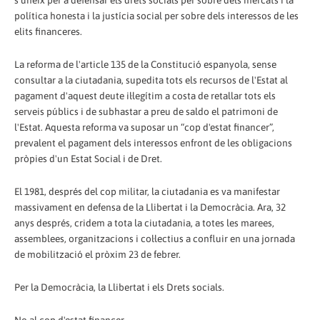
s'uneix per a defensar els drets socials per sobre dels mercats i la
política honesta i la justícia social per sobre dels interessos de les
elits financeres.
La reforma de l'article 135 de la Constitució espanyola, sense
consultar a la ciutadania, supedita tots els recursos de l'Estat al
pagament d'aquest deute il·legítim a costa de retallar tots els
serveis públics i de subhastar a preu de saldo el patrimoni de
l'Estat. Aquesta reforma va suposar un “cop d'estat financer”,
prevalent el pagament dels interessos enfront de les obligacions
pròpies d'un Estat Social i de Dret.
El 1981, després del cop militar, la ciutadania es va manifestar
massivament en defensa de la Llibertat i la Democràcia. Ara, 32
anys després, cridem a tota la ciutadania, a totes les marees,
assemblees, organitzacions i col·lectius a confluir en una jornada
de mobilització el pròxim 23 de febrer.
Per la Democràcia, la Llibertat i els Drets socials.