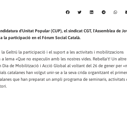
ndidatura d'Unitat Popular (CUP), el sindicat CGT, l'Assemblea de Jo
a a la participació en el Fòrum Social Català.
a Geltrú la participació i el suport a les activitats i mobilitzacions
a lema «Que no especulin amb les nostres vides. Rebel·la't! Un altre
 Dia de Mobilització i Acció Global al voltant del 26 de gener per «
ials catalanes han volgut unir-se a la seva crida organitzant el prim
alanes que han preparat un ampli programa de seminaris, activitats c
ori.