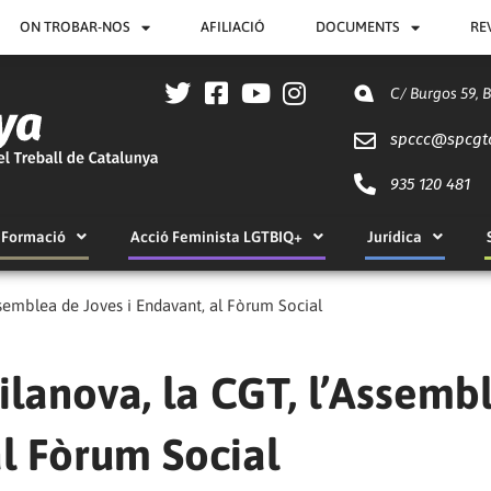
ON TROBAR-NOS
AFILIACIÓ
DOCUMENTS
RE
C/ Burgos 59, 
spccc@
spcgt
935 120 481
Formació
Acció Feminista LGTBIQ+
Jurídica
ssemblea de Joves i Endavant, al Fòrum Social
lanova, la CGT, l’Assemb
al Fòrum Social