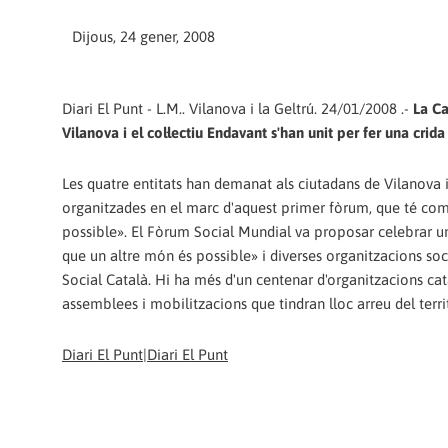
Dijous, 24 gener, 2008
Diari El Punt - L.M.. Vilanova i la Geltrú. 24/01/2008 .-
La Ca
Vilanova i el col·lectiu Endavant s'han unit per fer una crid
Les quatre entitats han demanat als ciutadans de Vilanova i l
organitzades en el marc d'aquest primer fòrum, que té com 
possible». El Fòrum Social Mundial va proposar celebrar un
que un altre món és possible» i diverses organitzacions soc
Social Català. Hi ha més d'un centenar d'organitzacions cat
assemblees i mobilitzacions que tindran lloc arreu del territ
Diari El Punt|Diari El Punt