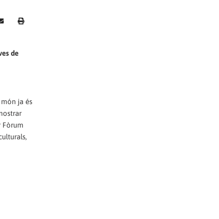
ves de
 món ja és
mostrar
er Fòrum
ulturals,