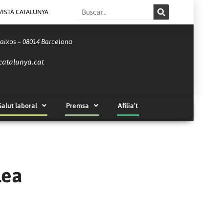
Search
VISTA CATALUNYA
Baixos – 08014 Barcelona
catalunya.cat
Salut laboral
Premsa
Afilia’t
lea