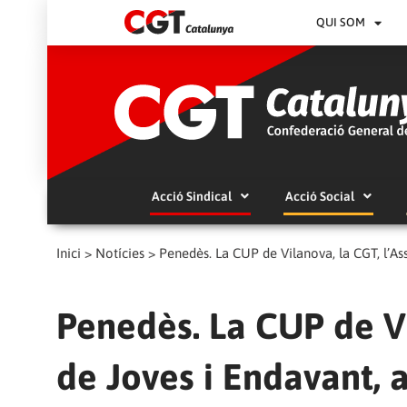
QUI SOM
Acció Sindical
Acció Social
Inici
>
Notícies
>
Penedès. La CUP de Vilanova, la CGT, l’A
Penedès. La CUP de Vi
de Joves i Endavant, 