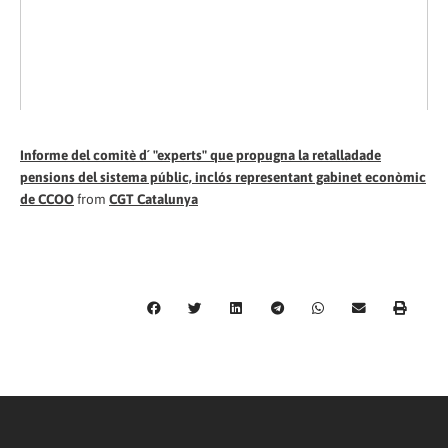
Informe del comitè d´ "experts" que propugna la retalladade
pensions del sistema públic, inclós representant gabinet econòmic
de CCOO
from
CGT Catalunya