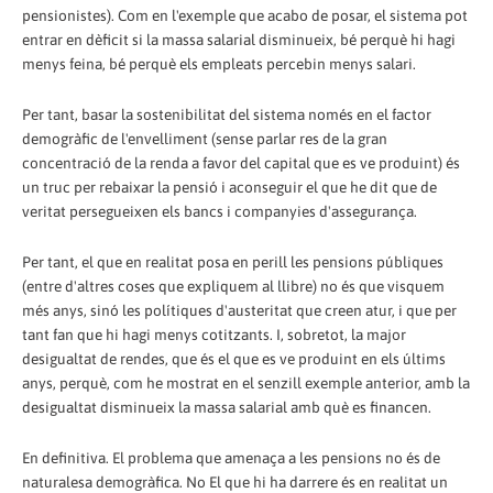
pensionistes). Com en l'exemple que acabo de posar, el sistema pot
entrar en dèficit si la massa salarial disminueix, bé perquè hi hagi
menys feina, bé perquè els empleats percebin menys salari.
Per tant, basar la sostenibilitat del sistema només en el factor
demogràfic de l'envelliment (sense parlar res de la gran
concentració de la renda a favor del capital que es ve produint) és
un truc per rebaixar la pensió i aconseguir el que he dit que de
veritat persegueixen els bancs i companyies d'assegurança.
Per tant, el que en realitat posa en perill les pensions públiques
(entre d'altres coses que expliquem al llibre) no és que visquem
més anys, sinó les polítiques d'austeritat que creen atur, i que per
tant fan que hi hagi menys cotitzants. I, sobretot, la major
desigualtat de rendes, que és el que es ve produint en els últims
anys, perquè, com he mostrat en el senzill exemple anterior, amb la
desigualtat disminueix la massa salarial amb què es financen.
En definitiva. El problema que amenaça a les pensions no és de
naturalesa demogràfica. No El que hi ha darrere és en realitat un