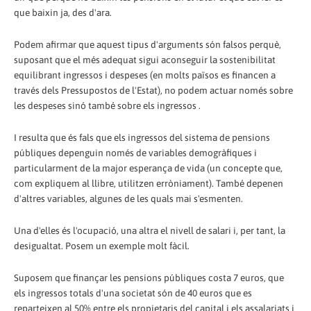
que baixin ja, des d'ara.
Podem afirmar que aquest tipus d'arguments són falsos perquè,
suposant que el més adequat sigui aconseguir la sostenibilitat
equilibrant ingressos i despeses (en molts països es financen a
través dels Pressupostos de l'Estat), no podem actuar només sobre
les despeses sinó també sobre els ingressos .
I resulta que és fals que els ingressos del sistema de pensions
públiques depenguin només de variables demogràfiques i
particularment de la major esperança de vida (un concepte que,
com expliquem al llibre, utilitzen erròniament). També depenen
d'altres variables, algunes de les quals mai s'esmenten.
Una d'elles és l'ocupació, una altra el nivell de salari i, per tant, la
desigualtat. Posem un exemple molt fàcil.
Suposem que finançar les pensions públiques costa 7 euros, que
els ingressos totals d'una societat són de 40 euros que es
reparteixen al 50% entre els propietaris del capital i els assalariats i