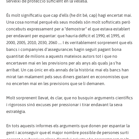
serveixi de protecció suficient en la vellesa.
És molt significatiu que cap d'ells (he dit bé, cap) hagi encertat mai.
Una cosa normal perquè els seus models són molt sofisticats però
concebuts expressament per a "demostrar" el que estava establert
per endavant per espantar: que hauria dèficit el 1990, el 1995, el
2000, 2005, 2010, 2030, 2060 .... I és veritablement sorprenent que els
bancs i companyies d'assegurances hagin seguit pagant bona
quantitat de milions a aquests mateixos autors tot i que no
encertaven mai en les previsions per als anys als quals ja s'ha
arribat. Un cas únic en els annals de la història: mai els bancs han
mirat tan malament pels seus diners gastant en economistes que
no encerten mai en les previsions que se li demanen.
Molt sorprenent llevat, és clar, que no busquin arguments científics
i rigorosos sinó excuses per pressionar i tirar endavant la seva
estratègia.
En tots aquests informes els arguments que donen per espantar la
gent i aconseguir que el major nombre possible de persones surti