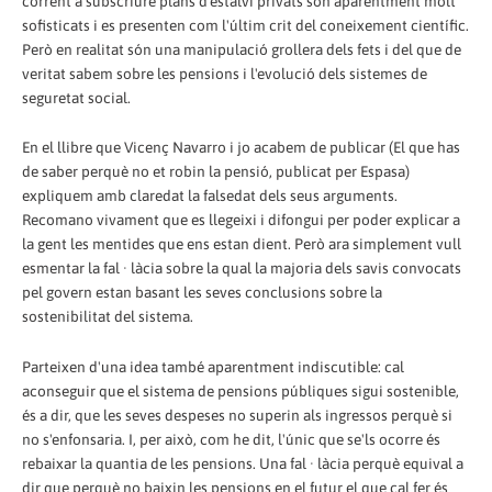
corrent a subscriure plans d'estalvi privats són aparentment molt
sofisticats i es presenten com l'últim crit del coneixement científic.
Però en realitat són una manipulació grollera dels fets i del que de
veritat sabem sobre les pensions i l'evolució dels sistemes de
seguretat social.
En el llibre que Vicenç Navarro i jo acabem de publicar (El que has
de saber perquè no et robin la pensió, publicat per Espasa)
expliquem amb claredat la falsedat dels seus arguments.
Recomano vivament que es llegeixi i difongui per poder explicar a
la gent les mentides que ens estan dient. Però ara simplement vull
esmentar la fal · làcia sobre la qual la majoria dels savis convocats
pel govern estan basant les seves conclusions sobre la
sostenibilitat del sistema.
Parteixen d'una idea també aparentment indiscutible: cal
aconseguir que el sistema de pensions públiques sigui sostenible,
és a dir, que les seves despeses no superin als ingressos perquè si
no s'enfonsaria. I, per això, com he dit, l'únic que se'ls ocorre és
rebaixar la quantia de les pensions. Una fal · làcia perquè equival a
dir que perquè no baixin les pensions en el futur el que cal fer és