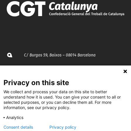
C/ Burgos 59, Baixos – 08014 Barcelona
spccc@
spcgtcatalunya.cat
Privacy on this site
935 120 481
We collect and process your data on this site to better
understand how it is used. You can give your consent to all or
@CGTCatalunya
selected purposes, or you can decline them all. For more
information, see our privacy policy.
cgtcatalunya
Analytics
CGTCatalunya
Consent details
Privacy policy