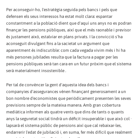
Per aconseguir-ho, l'estratègia seguida pels bancs i pels que
defensen els seus interessos ha estat molt clara: espantar
constantment a la població dient que d'aquí uns anys no es podran
finançar les pensions públiques, així que el més raonable i previsor
és justament això, estalviar en plans privats. I la convicció s'ha
aconseguit divulgant fins a la sacietat un argument que
aparentment és indiscutible: com cada vegada vivim més i hi ha
més persones jubilades resulta que la factura a pagar per les
pensions públiques serà tan cara en un futur pròxim que el sistema
serà materialment insostenible .
Per tal de convèncer la gent d'aquesta idea dels bancs i
companyies d'assegurances vénen finançant generosament a un
bon nombre d'economistes que periòdicament presenten les seves
previsions sempre de la mateixa manera. Amb gran cobertura
mediàtica informen als quatre vents que dins de tants o quants
anys la seguretat social tindrà un dèficit insuperable i que això col ·
lapsarà el sistema públic de pensions així que cal rebaixar-les,
endarrerir l'edat de jubilació i, en suma, fer més difícil que realment