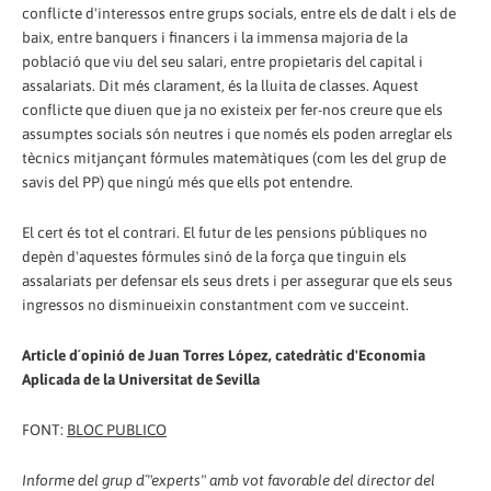
conflicte d'interessos entre grups socials, entre els de dalt i els de
baix, entre banquers i financers i la immensa majoria de la
població que viu del seu salari, entre propietaris del capital i
assalariats. Dit més clarament, és la lluita de classes. Aquest
conflicte que diuen que ja no existeix per fer-nos creure que els
assumptes socials són neutres i que només els poden arreglar els
tècnics mitjançant fórmules matemàtiques (com les del grup de
savis del PP) que ningú més que ells pot entendre.
El cert és tot el contrari. El futur de les pensions públiques no
depèn d'aquestes fórmules sinó de la força que tinguin els
assalariats per defensar els seus drets i per assegurar que els seus
ingressos no disminueixin constantment com ve succeint.
Article d´opinió de Juan Torres López, catedràtic d'Economia
Aplicada de la Universitat de Sevilla
FONT:
BLOC PUBLICO
Informe del grup d´"experts" amb vot favorable del director del