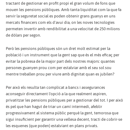
tractant de gestionar en profit propi el gran volum de fons que
mouen les pensions públiques. Amb tanta liquiditat com la que fa
servir la seguretat social es poden obtenir grans guanys en uns
mercats financers com els d'avui dia, on les noves tecnologies
permeten invertir amb rendibilitat a una velocitat de 250 milions
de dòlars per segon.
Però les pensions públiques són un dret molt estimat per la
població i un instrument que la gent sap que és el més eficaç per
evitar la pobresa de la major part dels nostres majors: quantes
persones guanyen prou com per estalviar amb el seu sol sou
mentre treballen prou per viure amb dignitat quan es jubilen?
Per això els resulta tan complicat a bancs i assegurances
aconseguir directament l'opció a la que realment aspiren,
privatitzar les pensions públiques per a gestionar del tot. I per això
és pel que han hagut de triar un camí intermedi, afeblir
progressivament al sistema públic perquè la gent, temorosa que
sigui insuficient per garantir una vellesa decent, tracti de cobrir-se
les esquenes (que poden) estalviant en plans privats.