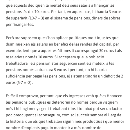
que aquests dediquen la meitat dels seus salaris a finançar les
pensions, és dir, 10 euros. Per tant, en aquest cas, hi hauria 3 euros
de superàvit (10-7 = 3) en el sistema de pensions, diners de sobres
per finançar-les.
Però ara suposem que s'han aplicat polítiques molt injustes que
disminueixen els salaris en benefici de les rendes del capital, per
exemple, fent que a aquestes últimes li correspongui 30 euros i als
assalariats només 10 euros. Si acceptem que la població
treballadora i els pensionistes segueixen sent els mateix, a les
pensions només aniran ara 5 euros i per tant, no hi hauria
suficiència per pagar les pensions, el sistema tindria un dèficit de 2
euros (5-7 = -2) .
És fàcil comprovar, per tant, que els ingressos amb què es financen
les pensions públiques es deterioren no només perquè visquem
més i hi hagi menys gent treballant (fins i tot això pot ser un factor
poc preocupant si aconseguim, com sol succeir sempre al llarg de
la història, que els que treballen siguin més productius i que menor
nombre d'empleats puguin mantenir a més nombre de