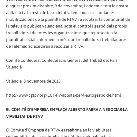
d’aquest pròxim dissabte, 9 de novembre, i cridem a tota la nostra
afiliació i a la resta de la societat valenciana a secundar les
mobilitzacions de la plantilla de RTVV i a recolzar la continuïtat de
la televisió pública valenciana, sota el control i gestió dels propis
treballadors i de totes les organitzacions que representen la
pluralitat social. Informem a més que treballadors i treballadores
de Telemadrid acudiran a recolzar a RTVV.
Comité Confederal Confederació General del Treball del País
Valencià
València, 8 novembre de 2013
http://www.cgtpv.org/CGT-PV-aposta-per-l-autogestio-de.html
EL COMITÉ D’EMPRESA EMPLAÇA ALBERTO FABRA A NEGOCIAR LA
VIABILITAT DE RTVV
El Comité d’Empresa de RTVV es reafirma en la viabilitat i
sostenibilitat de la radiotelevisió pública dels valencians i