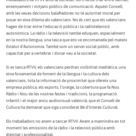
ensenyament i mitjans públics de comunicació. Aquest Consell,
amb les seues decisions balafiadores no té autoritat moral per
posar en eixe dilema als valencians. No és cert que els valencians
hagen de triar entre l’educació pública i la radiotelevisió
autonòmica. La ràdio i la televisió també eduquen, especialment
en la nostra llengua, una tasca que ens ve encomanada pel mateix
Estatut d’Autonomia. També som un servei social públic, amb
capacitat per a vertebrar i donar veu a la societat.
Si es tanca RTVV, els valencians perdran visibilitat mediàtica, una
eina fonamental de foment de la llengua i la cultura dels
valencians, tota la informació de proximitat que ofereix una
empresa pública, els esports, l’oratge, la cobertura que fa Nou
Ràdio i Nou de les nostres festes i tradicions, la programació
infantil i el major arxiu audiovisual valencià, que el Consell de
Cultura ha demanat que siga considerat Bé d’Interés Cultural.
Els treballadors no anem a tancar RTVV. Anem a mantindre en tot
moment les emissions de la ràdio i la televisió pública amb
dignitat i professionalitat.