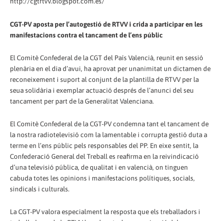
http://cgtrtvv.blogspot.com.es/
CGT-PV aposta per l’autogestió de RTVV i crida a participar en les
manifestacions contra el tancament de l’ens públic
El Comitè Confederal de la CGT del País Valencià, reunit en sessió
plenària en el dia d’avui, ha aprovat per unanimitat un dictamen de
reconeixement i suport al conjunt de la plantilla de RTVV per la
seua solidària i exemplar actuació després de l’anunci del seu
tancament per part de la Generalitat Valenciana.
El Comitè Confederal de la CGT-PV condemna tant el tancament de
la nostra radiotelevisió com la lamentable i corrupta gestió duta a
terme en l’ens públic pels responsables del PP. En eixe sentit, la
Confederació General del Treball es reafirma en la reivindicació
d’una televisió pública, de qualitat i en valencià, on tinguen
cabuda totes les opinions i manifestacions polítiques, socials,
sindicals i culturals.
La CGT-PV valora especialment la resposta que els treballadors i