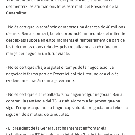
desmenteix les afirmacions fetes este matí pel President de la
Generalitat.
- No és cert que la sentència comporte una despesa de 40 milions
d’euros. Ben al contrari, la reincorporació immediata del miler de
despatxats suposa en estos moments el reintegrament de part de
les indemnitzacions rebudes pels treballadors i això dóna un
marge per negociar un futur viable.
- No és cert que s’haja esgotat el temps de la negociació. La
negociació forma part de l’exercici polític i renunciar a ella és
evidenciar el fracàs com a governants.
- No és cert que els treballadors no hagen volgut negociar. Ben al
contrari, la sentència del TSJ estableix com a fet provat que ha
sigut l’empresa qui no ha tingut cap voluntat negociadora i eixe ha
sigut un dels motius de la nul.litat.
- El president de la Generalitat ha intentat enfrontar els
treballadors de RTVV amb la societat. No s’ha de triar entre sanitat,