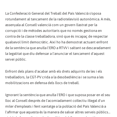
La Confederació General del Treball del País Valencià s'oposa
rotundament al tancament de la radiotelevisió autonòmica. A més,
assenyala al Consell valencià com un govern llastrat per la
corrupció i de mètodes autoritaris que no només gestiona en
contra de la classe treballadora, sinó que és incapaç de respectar
qualsevol límit democràtic. Així ho ha demostrat actuant enfront
de la sentència que anul·la l'ERO a RTVV i saltant-se descaradament
la legalitat que diu defensar a l'anunciar el tancament d'aquest
servei públic.
Enfront dels plans d'acabar amb els drets adquirits de les i els
treballadors, la CGT-PV crida a la desobediència i se suma a les
mobilitzacions en defensa dels llocs de treball.
Ignorant la sentència que anul·la l'ERO i que suposa posar en el seu
lloc al Consell després de l'acomiadament col·lectiu il·legal d'un
miler d'empleats i fent xantatge a la població del País Valencià a
l'afirmar que aquesta és la manera de salvar altres serveis públics…