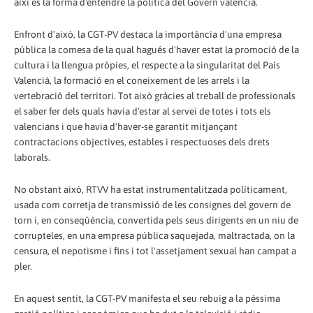
així és la forma d'entendre la política del Govern valencià.
Enfront d'això, la CGT-PV destaca la importància d'una empresa
pública la comesa de la qual hagués d'haver estat la promoció de la
cultura i la llengua pròpies, el respecte a la singularitat del País
Valencià, la formació en el coneixement de les arrels i la
vertebració del territori. Tot això gràcies al treball de professionals
el saber fer dels quals havia d'estar al servei de totes i tots els
valencians i que havia d'haver-se garantit mitjançant
contractacions objectives, estables i respectuoses dels drets
laborals.
No obstant això, RTVV ha estat instrumentalitzada políticament,
usada com corretja de transmissió de les consignes del govern de
torn i, en conseqüència, convertida pels seus dirigents en un niu de
corrupteles, en una empresa pública saquejada, maltractada, on la
censura, el nepotisme i fins i tot l'assetjament sexual han campat a
pler.
En aquest sentit, la CGT-PV manifesta el seu rebuig a la pèssima