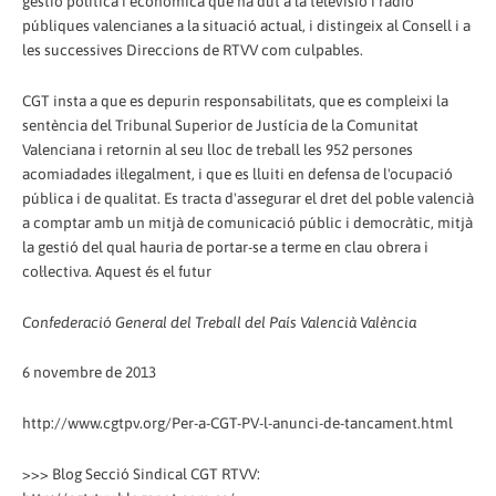
gestió política i econòmica que ha dut a la televisió i ràdio
públiques valencianes a la situació actual, i distingeix al Consell i a
les successives Direccions de RTVV com culpables.
CGT insta a que es depurin responsabilitats, que es compleixi la
sentència del Tribunal Superior de Justícia de la Comunitat
Valenciana i retornin al seu lloc de treball les 952 persones
acomiadades il·legalment, i que es lluiti en defensa de l'ocupació
pública i de qualitat. Es tracta d'assegurar el dret del poble valencià
a comptar amb un mitjà de comunicació públic i democràtic, mitjà
la gestió del qual hauria de portar-se a terme en clau obrera i
col·lectiva. Aquest és el futur
Confederació General del Treball del País Valencià València
6 novembre de 2013
http://www.cgtpv.org/Per-a-CGT-PV-l-anunci-de-tancament.html
>>> Blog Secció Sindical CGT RTVV: