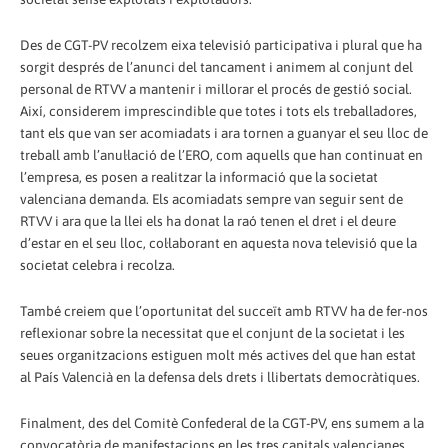
Des de CGT-PV recolzem eixa televisió participativa i plural que ha
sorgit després de l’anunci del tancament i animem al conjunt del
personal de RTVV a mantenir i millorar el procés de gestió social.
Així, considerem imprescindible que totes i tots els treballadores,
tant els que van ser acomiadats i ara tornen a guanyar el seu lloc de
treball amb l’anul·lació de l’ERO, com aquells que han continuat en
l’empresa, es posen a realitzar la informació que la societat
valenciana demanda. Els acomiadats sempre van seguir sent de
RTVV i ara que la llei els ha donat la raó tenen el dret i el deure
d’estar en el seu lloc, col·laborant en aquesta nova televisió que la
societat celebra i recolza.
També creiem que l’oportunitat del succeït amb RTVV ha de fer-nos
reflexionar sobre la necessitat que el conjunt de la societat i les
seues organitzacions estiguen molt més actives del que han estat
al País Valencià en la defensa dels drets i llibertats democràtiques.
Finalment, des del Comitè Confederal de la CGT-PV, ens sumem a la
convocatòria de manifestacions en les tres capitals valencianes