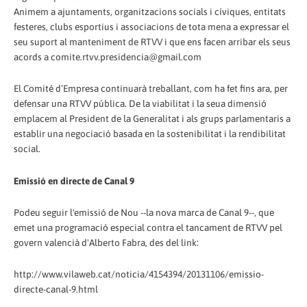
Animem a ajuntaments, organitzacions socials i cíviques, entitats
festeres, clubs esportius i associacions de tota mena a expressar el
seu suport al manteniment de RTVV i que ens facen arribar els seus
acords a comite.rtvv.presidencia@gmail.com
El Comité d’Empresa continuarà treballant, com ha fet fins ara, per
defensar una RTVV pública. De la viabilitat i la seua dimensió
emplacem al President de la Generalitat i als grups parlamentaris a
establir una negociació basada en la sostenibilitat i la rendibilitat
social.
Emissió en directe de Canal 9
Podeu seguir l'emissió de Nou --la nova marca de Canal 9--, que
emet una programació especial contra el tancament de RTVV pel
govern valencià d'Alberto Fabra, des del link:
http://www.vilaweb.cat/noticia/4154394/20131106/emissio-
directe-canal-9.html