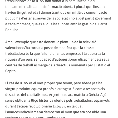
treballadores de la RTVV han donat a la comunicació del
tancament, realitzant la informació oberta i plural que fins ara
havien tingut vetada i demostrant que un mitjà de comunicació
públic ha d’estar al servei de la societat i no al del partit governant
a cada moment, que és el que ha succeït amb la gestió del Partit
Popular.
Amb l’exemple que està donant la plantilla de la televisió
valenciana s’ha tornat a posar de manifest que la classe
treballadora és la que fa funcionar les empreses i la que crea la
riquesa d’un país, sent capaç d’autogestionar eficaçment els seus
centres de treball al marge dels directius nomenats per l’Estat o el
Capital.
El cas de RTVV és el més proper que tenim, però abans ja s’ha
vingut produint aquest procés d’autogestió com a resposta als
desastres del capitalisme a Argentina o ara mateix a Grècia. Açò
sense oblidar la lliçó històrica oferida pels treballadors espanyols
durant l’etapa revolucionària 1936/39, en la qual
l’anarcosindicalisme va demostrar al món que era possible una
societat sense explotats i explotadors.