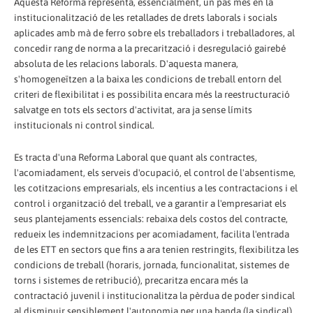
Aquesta Reforma representa, essencialment, un pas més en la
institucionalització de les retallades de drets laborals i socials
aplicades amb mà de ferro sobre els treballadors i treballadores, al
concedir rang de norma a la precarització i desregulació gairebé
absoluta de les relacions laborals. D'aquesta manera,
s'homogeneïtzen a la baixa les condicions de treball entorn del
criteri de flexibilitat i es possibilita encara més la reestructuració
salvatge en tots els sectors d'activitat, ara ja sense límits
institucionals ni control sindical.
Es tracta d'una Reforma Laboral que quant als contractes,
l'acomiadament, els serveis d'ocupació, el control de l'absentisme,
les cotitzacions empresarials, els incentius a les contractacions i el
control i organització del treball, ve a garantir a l'empresariat els
seus plantejaments essencials: rebaixa dels costos del contracte,
redueix les indemnitzacions per acomiadament, facilita l'entrada
de les ETT en sectors que fins a ara tenien restringits, flexibilitza les
condicions de treball (horaris, jornada, funcionalitat, sistemes de
torns i sistemes de retribució), precaritza encara més la
contractació juvenil i institucionalitza la pèrdua de poder sindical
al disminuir sensiblement l'autonomia per una banda (la sindical)