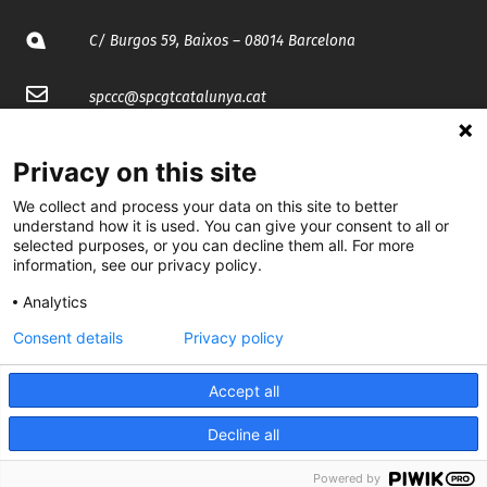
C/ Burgos 59, Baixos – 08014 Barcelona
spccc@
spcgtcatalunya.cat
935 120 481
Privacy on this site
We collect and process your data on this site to better
@CGTCatalunya
understand how it is used. You can give your consent to all or
selected purposes, or you can decline them all. For more
cgtcatalunya
information, see our privacy policy.
CGTCatalunya
Analytics
Consent details
Privacy policy
cgtcatalunya
Accept all
Decline all
Desenvolupat per
Powered by