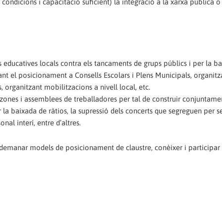
condicions i capacitació suficient) la integració a la xarxa pública o 
 educatives locals contra els tancaments de grups públics i per la b
ant el posicionament a Consells Escolars i Plens Municipals, organitz
 organitzant mobilitzacions a nivell local, etc.
s zones i assemblees de treballadores per tal de construir conjuntame
 la baixada de ràtios, la supressió dels concerts que segreguen per se
nal interí, entre d’altres.
 demanar models de posicionament de claustre, conèixer i participar 