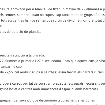
a mesura aprovada per a Manlleu de fixar un màxim de 22 alumnes a pr
els centres, sempre i quan no suposi cap tancament de grups públics
 tots els centres han de ser les que surtin de dividir el nombre total 
c.
ctes de dotació de plantilla
ix la inscripció a la privada.
22 alumnes a primària i 27 a secundària. Com que aquest curs ja s’ha
 tancar-ne cap.
e 22/27 cal reobrir grups si se n’haguessin tancat els darrers cursos 
opers cursos per tal de construir o adaptar els espais necessaris per
b grups bolet a centres amb mancances d’espai, ni amb barracots.
egreguen per sexe i/o que discriminen laboralment a les dones.