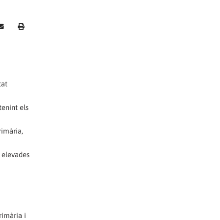
tat
enint els
rimària,
 elevades
imària i