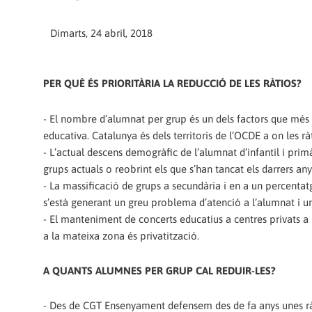
Dimarts, 24 abril, 2018
PER QUÈ ÉS PRIORITÀRIA LA REDUCCIÓ DE LES RÀTIOS?
- El nombre d’alumnat per grup és un dels factors que més in
educativa. Catalunya és dels territoris de l’OCDE a on les rà
- L’actual descens demogràfic de l’alumnat d’infantil i pri
grups actuals o reobrint els que s’han tancat els darrers any
- La massificació de grups a secundària i en a un percentatg
s’està generant un greu problema d’atenció a l’alumnat i u
- El manteniment de concerts educatius a centres privats 
a la mateixa zona és privatització.
A QUANTS ALUMNES PER GRUP CAL REDUIR-LES?
- Des de CGT Ensenyament defensem des de fa anys unes ràt