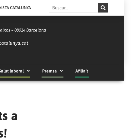
Search
VISTA CATALUNYA
Baixos – 08014 Barcelona
catalunya.cat
Salut laboral
Premsa
Afilia’t
ts a
s!