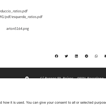
educcio_ratios.pdf
IMG/pdf/esquerda_ratios.pdf
C/ Burgos 59, Baixos – 08014 Barcelona
spccc@
spcgtcatalunya.cat
d how it is used. You can give your consent to all or selected purpos