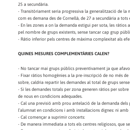
25 a secundària.
- Transitòriament seria progressiva la generalització de l
com es demana des de Cornellà, de 27 a secundària a tots 
- En les zones a on la demanda estigui per sota, les ràtios a
pel nombre de grups existents, sense tancar cap grup públi
- Ràtio inferior pels centres de màxima complexitat als efe
QUINES MESURES COMPLEMENTÀRIES CALEN?
- No tancar mai grups públics preventivament ja que afavore
- Fixar ràtios homogènies a la pre-inscripció de no més de 
sobre, caldria repartir les demandes al total de grups sense
- Si les demandes totals per zona generen ràtios per sobre d
de nous en condicions adequades.
- Cal una previsió amb prou antelació de la demanda dels pr
l’alumnat en condicions i amb instal·lacions dignes: ni am
- Cal començar a suprimir concerts:
- De manera immediata a tots els centres religiosos, que s