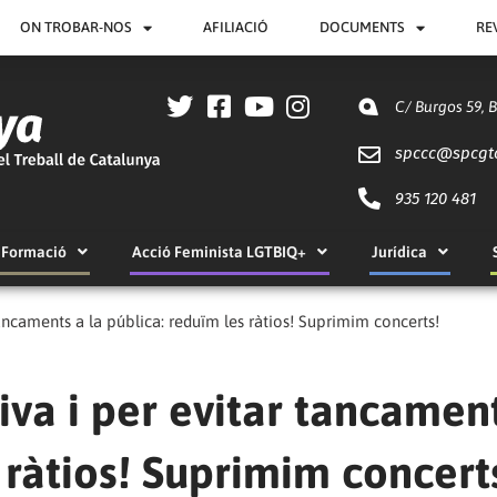
ON TROBAR-NOS
AFILIACIÓ
DOCUMENTS
RE
C/ Burgos 59, 
spccc@
spcgt
935 120 481
Formació
Acció Feminista LGTBIQ+
Jurídica
tancaments a la pública: reduïm les ràtios! Suprimim concerts!
iva i per evitar tancamen
 ràtios! Suprimim concert