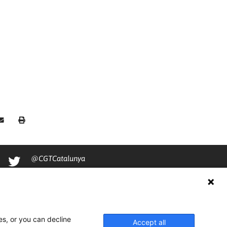
@CGTCatalunya
cgtcatalunya
CGTCatalunya
cgtcatalunya
es, or you can decline
Accept all