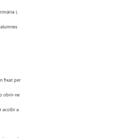
imària i,
.
d’alumnes
n fixat per
o obrir-ne
 acollir a