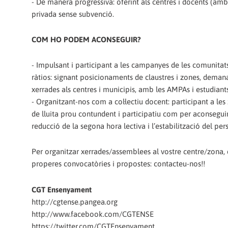
- De manera progressiva: oferint als centres i docents (amb 
privada sense subvenció.
COM HO PODEM ACONSEGUIR?
- Impulsant i participant a les campanyes de les comunitats
ràtios: signant posicionaments de claustres i zones, deman
xerrades als centres i municipis, amb les AMPAs i estudiants,
- Organitzant-nos com a col·lectiu docent: participant a le
de lluita prou contundent i participatiu com per aconseguir
reducció de la segona hora lectiva i l’estabilització del perso
Per organitzar xerrades/assemblees al vostre centre/zona,
properes convocatòries i propostes: contacteu-nos!!
CGT Ensenyament
http://cgtense.pangea.org
http://www.facebook.com/CGTENSE
https://twitter.com/CGTEnsenyament