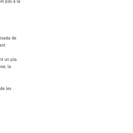
el pas a la
aixada de
ant
nt un pla
xe, la
de les