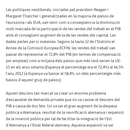
Les polítiques neoliberals, iniciades pel president Reagan i
Margaret Thatcher i generalitzades en la majoria de països de
l'eurozona i als EUA, van tenir com a conseqüència la disminució
molt marcada de la participació de les rendes del treball en el PIB
amb el consegüent augment de la de les rendes del capital. Les
dades parlen per si mateixes. Segons la taula 32 de l'Statistical
Annex de la Comissió Europea ECFIN, les rendes del treball van
passar de representar el 72,8% del PIB (en termes de compensació
per empleat) com a mitjana dels països que més tard serien la UE-
15 en els anys setanta (Espanya el percentatge era el 72,4%) al 66,5%
l'any 2012 (a Espanya va baixar al 58,4%, un dels percentatges més
baixos d'aquest grup de països).
Aquest descens tan marcat va crear un enorme problema
d'escassetat de demanda privada que no va causar el descens del
PIB a causa de dos fets. Un va ser el gran augment de la despesa
pública a Alemanya, resultat de la reunificació alemanya i expansió
de la inversió pública per tal de facilitar la integració de l'Est
d'Alemanya a l'Estat federal alemany. Aquesta expansió va ser