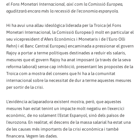
el Fons Monetari Internacional, així com la Comissió Europea,
aguditzarà encara més la recessió de l'economia espanyola.
Hi ha avui una allau ideològica liderada per la Troica (el Fons
Monetari Internacional, la Comissió Europea (i molt en particular el
seu vicepresident d'Afers Econòmics i Monetaris i de l'Euro Olli
Rehn) i el Banc Central Europeu) encaminada a pressionar el govern
Rajoy a portar a terme polítiques destinades a reduir els salaris,
mesures que el govern Rajoy ha anat imposant (a través de la seva
reforma laboral) sense cap inhibició, presentant les propostes de la
Troica com a mostra del consens que hi ha a la comunitat
internacional sobre la necessitat de dur a terme aquestes mesures
per sortir de la crisi.
L'evidència aclaparadora existent mostra, però, que aquestes
mesures han estat tenint un impacte molt negatiu en l'exercici
econòmic, de no solament l´Estat Espanyol, sinó dels països de
l'eurozona. En realitat, el descens de la massa salarial ha estat una
de les causes més importants de la crisi econòmica i també
financera. Vegem les dades.