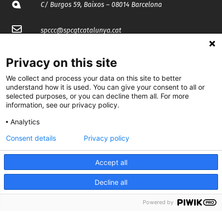
C/ Burgos 59, Baixos – 08014 Barcelona
spccc@
spcgtcatalunya.cat
935 120 481
Privacy on this site
We collect and process your data on this site to better
@CGTCatalunya
understand how it is used. You can give your consent to all or
selected purposes, or you can decline them all. For more
cgtcatalunya
information, see our privacy policy.
Analytics
CGTCatalunya
Consent details
Privacy policy
cgtcatalunya
Accept all
Decline all
Desenvolupat per
Powered by