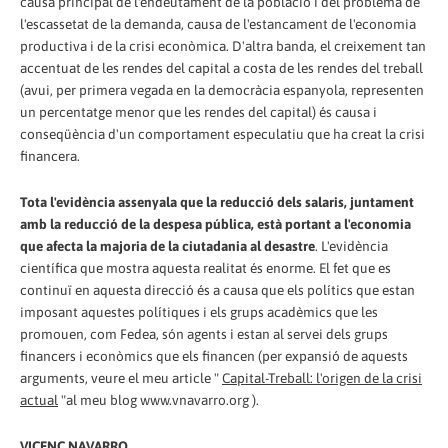
causa principal de l'endeutament de la població i del problema de
l'escassetat de la demanda, causa de l'estancament de l'economia
productiva i de la crisi econòmica. D'altra banda, el creixement tan
accentuat de les rendes del capital a costa de les rendes del treball
(avui, per primera vegada en la democràcia espanyola, representen
un percentatge menor que les rendes del capital) és causa i
conseqüència d'un comportament especulatiu que ha creat la crisi
financera.
Tota l'evidència assenyala que la reducció dels salaris, juntament
amb la reducció de la despesa pública, està portant a l'economia
que afecta la majoria de la ciutadania al desastre
. L'evidència
científica que mostra aquesta realitat és enorme. El fet que es
continuï en aquesta direcció és a causa que els polítics que estan
imposant aquestes polítiques i els grups acadèmics que les
promouen, com Fedea, són agents i estan al servei dels grups
financers i econòmics que els financen (per expansió de aquests
arguments, veure el meu article "
Capital-Treball: l'origen de la crisi
actual
"al meu blog www.vnavarro.org ).
VICENÇ NAVARRO