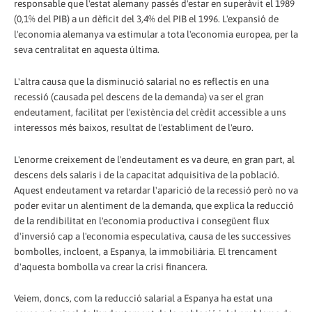
responsable que l'estat alemany passés d'estar en superàvit el 1989
(0,1% del PIB) a un dèficit del 3,4% del PIB el 1996. L'expansió de
l'economia alemanya va estimular a tota l'economia europea, per la
seva centralitat en aquesta última.
L'altra causa que la disminució salarial no es reflectís en una
recessió (causada pel descens de la demanda) va ser el gran
endeutament, facilitat per l'existència del crèdit accessible a uns
interessos més baixos, resultat de l'establiment de l'euro.
L'enorme creixement de l'endeutament es va deure, en gran part, al
descens dels salaris i de la capacitat adquisitiva de la població.
Aquest endeutament va retardar l'aparició de la recessió però no va
poder evitar un alentiment de la demanda, que explica la reducció
de la rendibilitat en l'economia productiva i consegüent flux
d'inversió cap a l'economia especulativa, causa de les successives
bombolles, incloent, a Espanya, la immobiliària. El trencament
d'aquesta bombolla va crear la crisi financera.
Veiem, doncs, com la reducció salarial a Espanya ha estat una