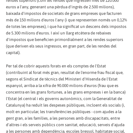
rendes superiors (com les rendes que ingressen més de 120.000
euros a l'any, generant una pèrdua d'ingrés de 2.500 milions),
baixada d'impostos de societats de grans empreses que facturen
més de 150 milions d'euros l'any (i que representen només un 0,12%
de totes les empreses), i que ha significat un descens dels impostos
de 5.300 milions d'euros. I així un llarg etcètera de rebaixes
d'impostos que beneficien primordialment a les rendes superiors
(que deriven els seus ingressos, en gran part, de les rendes del
capital).
Per tal de cobrir aquests forats en els comptes de l'Estat
(contribuint al forat més gran, resultat de l'enorme frau fiscal que,
segons el Sindicat de tècnics del Ministeri d'Hisenda de l'Estat
espanyol, arriba a la xifra de 90.000 milions d'euros (frau que es
concentra en les grans fortunes, a les grans empreses i en la banca)
l'Estat (el central i els governs autonòmics, com la Generalitat de
Catalunya) ha reduït les despeses públiques, incloent els socials (i,
molt en particular, les transferències públiques - com ajudes a la
gent gran, a les famílies, a les persones amb discapacitats, entre
d'altres-i els serveis públics com sanitat, educació, serveis d'ajuda
a les persones amb dependència, escoles bressol, habitatge social,