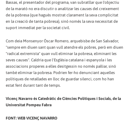
Bassas, el presentador del programa, van subratllar que l'objectiu
de la marató no era discutir o analitzar les causes del creixement
de la pobresa (que hagués mostrat clarament la seva complicitat
en la creació de tanta pobresa), sinó només la seva necessitat de
suport immediat per la societat civil.
Com deia Monsenyor Óscar Romero, arquebisbe de San Salvador,
"sempre em diuen sant quan vull atendre els pobres, però em diuen
"radical extremista" quan vull eliminar la pobresa, eliminant les
seves causes". Caldria que l'Església catalana i espanyola i les
associacions properes a elles desitgessin no només pal·liar, sinó
també eliminar la pobresa. Podrien fer-ho denunciant aquelles
polítiques de retallades en lloc de guardar silenci, com ho han
estat fent durant tant de temps.
Vicenç Navarro és Catedràtic de Ciències Polítiques i Socials, de la
Universitat Pompeu Fabra
FONT: WEB VICENÇ NAVARRO