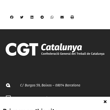
C/ Burgos 59, Baixos – 08014 Barcelona
spccc@
spcgtcatalunya.cat
935 120 481