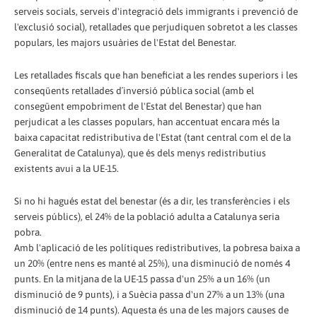
serveis socials, serveis d'integració dels immigrants i prevenció de
l'exclusió social), retallades que perjudiquen sobretot a les classes
populars, les majors usuàries de l'Estat del Benestar.
Les retallades fiscals que han beneficiat a les rendes superiors i les
conseqüents retallades d´inversió pública social (amb el
consegüent empobriment de l'Estat del Benestar) que han
perjudicat a les classes populars, han accentuat encara més la
baixa capacitat redistributiva de l'Estat (tant central com el de la
Generalitat de Catalunya), que és dels menys redistributius
existents avui a la UE-15.
Si no hi hagués estat del benestar (és a dir, les transferències i els
serveis públics), el 24% de la població adulta a Catalunya seria
pobra.
Amb l'aplicació de les polítiques redistributives, la pobresa baixa a
un 20% (entre nens es manté al 25%), una disminució de només 4
punts. En la mitjana de la UE-15 passa d'un 25% a un 16% (un
disminució de 9 punts), i a Suècia passa d'un 27% a un 13% (una
disminució de 14 punts). Aquesta és una de les majors causes de