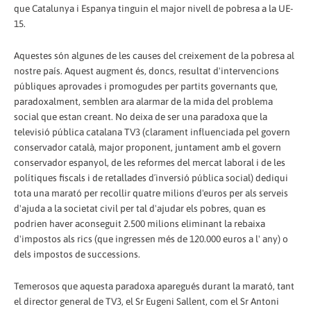
que Catalunya i Espanya tinguin el major nivell de pobresa a la UE-
15.
Aquestes són algunes de les causes del creixement de la pobresa al
nostre país. Aquest augment és, doncs, resultat d'intervencions
públiques aprovades i promogudes per partits governants que,
paradoxalment, semblen ara alarmar de la mida del problema
social que estan creant. No deixa de ser una paradoxa que la
televisió pública catalana TV3 (clarament influenciada pel govern
conservador català, major proponent, juntament amb el govern
conservador espanyol, de les reformes del mercat laboral i de les
polítiques fiscals i de retallades d´inversió pública social) dediqui
tota una marató per recollir quatre milions d'euros per als serveis
d'ajuda a la societat civil per tal d'ajudar els pobres, quan es
podrien haver aconseguit 2.500 milions eliminant la rebaixa
d'impostos als rics (que ingressen més de 120.000 euros a l' any) o
dels impostos de successions.
Temerosos que aquesta paradoxa aparegués durant la marató, tant
el director general de TV3, el Sr Eugeni Sallent, com el Sr Antoni