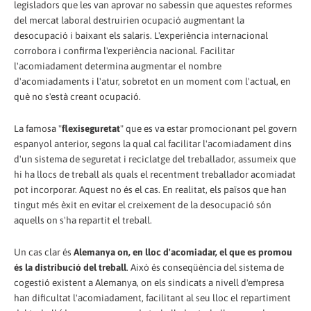
legisladors que les van aprovar no sabessin que aquestes reformes
del mercat laboral destruirien ocupació augmentant la
desocupació i baixant els salaris. L'experiència internacional
corrobora i confirma l'experiència nacional. Facilitar
l'acomiadament determina augmentar el nombre
d'acomiadaments i l'atur, sobretot en un moment com l'actual, en
què no s'està creant ocupació.
La famosa "
flexiseguretat
" que es va estar promocionant pel govern
espanyol anterior, segons la qual cal facilitar l'acomiadament dins
d'un sistema de seguretat i reciclatge del treballador, assumeix que
hi ha llocs de treball als quals el recentment treballador acomiadat
pot incorporar. Aquest no és el cas. En realitat, els països que han
tingut més èxit en evitar el creixement de la desocupació són
aquells on s'ha repartit el treball.
Un cas clar és
Alemanya on, en lloc d'acomiadar, el que es promou
és la distribució del treball
. Això és conseqüència del sistema de
cogestió existent a Alemanya, on els sindicats a nivell d'empresa
han dificultat l'acomiadament, facilitant al seu lloc el repartiment