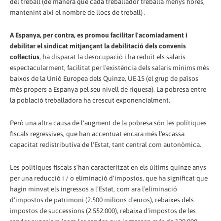
del treball (de manera que cada treballador treballa menys hores,
mantenint així el nombre de llocs de treball) .
A Espanya, per contra, es promou facilitar l'acomiadament i
debilitar el sindicat mitjançant la debilitació dels convenis
col·lectius
, ha disparat la desocupació i ha reduït els salaris
espectacularment, facilitat per l'existència dels salaris mínims més
baixos de la Unió Europea dels Quinze, UE-15 (el grup de països
més propers a Espanya pel seu nivell de riquesa). La pobresa entre
la població treballadora ha crescut exponencialment.
Però una altra causa de l'augment de la pobresa són les polítiques
fiscals regressives, que han accentuat encara més l'escassa
capacitat redistributiva de l'Estat, tant central com autonòmica.
Les polítiques fiscals s'han caracteritzat en els últims quinze anys
per una reducció i / o eliminació d'impostos, que ha significat que
hagin minvat els ingressos a l'Estat, com ara l´eliminació
d'impostos de patrimoni (2.500 milions d'euros), rebaixes dels
impostos de successions (2.552.000), rebaixa d'impostos de les