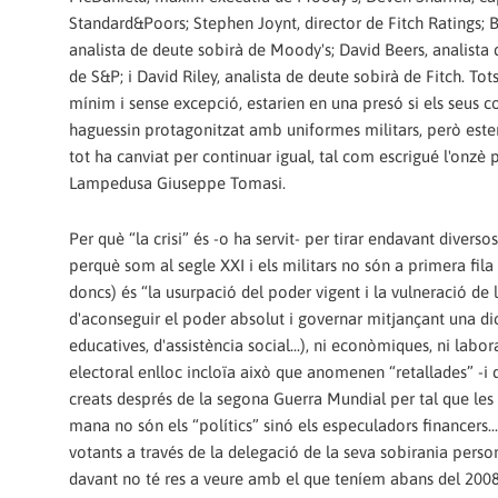
Standard&Poors; Stephen Joynt, director de Fitch Ratings; B
analista de deute sobirà de Moody's; David Beers, analista 
de S&P; i David Riley, analista de deute sobirà de Fitch. Tot
mínim i sense excepció, estarien en una presó si els seus co
haguessin protagonitzat amb uniformes militars, però estem
tot ha canviat per continuar igual, tal com escrigué l'onzè 
Lampedusa Giuseppe Tomasi.
Per què “la crisi” és -o ha servit- per tirar endavant diver
perquè som al segle XXI i els militars no són a primera fila
doncs) és “la usurpació del poder vigent i la vulneració de 
d'aconseguir el poder absolut i governar mitjançant una dict
educatives, d'assistència social...), ni econòmiques, ni lab
electoral enlloc incloïa això que anomenen “retallades” -i
creats després de la segona Guerra Mundial per tal que les 
mana no són els “polítics” sinó els especuladors financers...
votants a través de la delegació de la seva sobirania person
davant no té res a veure amb el que teníem abans del 2008. 