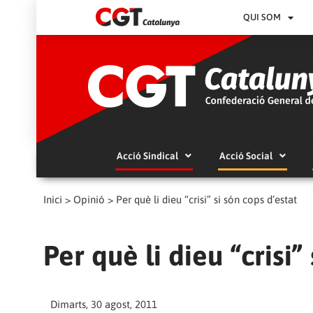
QUI SOM
Acció Sindical
Acció Social
Inici
>
Opinió
>
Per què li dieu “crisi” si són cops d’estat
Per què li dieu “crisi”
Dimarts, 30 agost, 2011