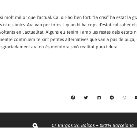
 molt millor que l'actual. Cal dir-ho ben fort: “la crisi” ha estat la g
 ni els únics. Ara van per totes. I quan hi ha cops d'estat cal saber e
oltants en l'actualitat. Alguns els tenim i amb les restes dels estats 
 mentre continuem teixint petites alternatives que van a pas de puça, 
desgraciadament ara no és metàfora sinó realitat pura i dura.
C/ Burgos 59, Baixos – 08014 Barcelona