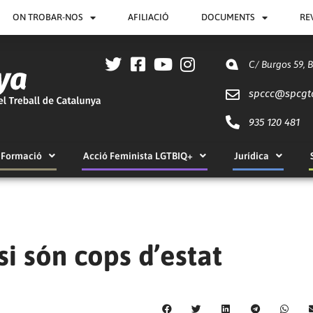
ON TROBAR-NOS
AFILIACIÓ
DOCUMENTS
RE
C/ Burgos 59, 
spccc@
spcgt
935 120 481
Formació
Acció Feminista LGTBIQ+
Jurídica
 si són cops d’estat