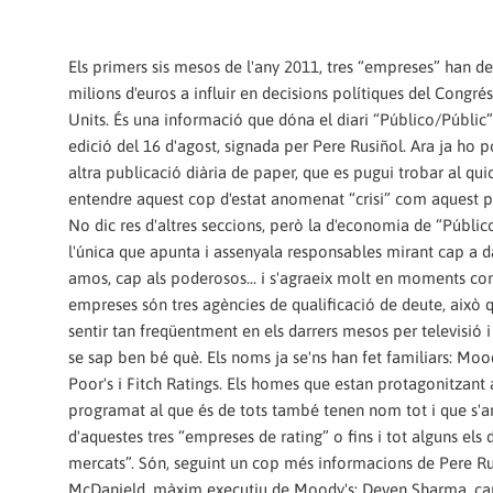
Els primers sis mesos de l'any 2011, tres “empreses” han de
milions d'euros a influir en decisions polítiques del Congrés
Units. És una informació que dóna el diari “Público/Públic”
edició del 16 d'agost, signada per Pere Rusiñol. Ara ja ho 
altra publicació diària de paper, que es pugui trobar al qu
entendre aquest cop d'estat anomenat “crisi” com aquest p
No dic res d'altres seccions, però la d'economia de “Públic
l'única que apunta i assenyala responsables mirant cap a da
amos, cap als poderosos... i s'agraeix molt en moments co
empreses són tres agències de qualificació de deute, això 
sentir tan freqüentment en els darrers mesos per televisió
se sap ben bé què. Els noms ja se'ns han fet familiars: Moo
Poor's i Fitch Ratings. Els homes que estan protagonitzant 
programat al que és de tots també tenen nom tot i que s'
d'aquestes tres “empreses de rating” o fins i tot alguns els d
mercats”. Són, seguint un cop més informacions de Pere Ru
McDanield, màxim executiu de Moody's; Deven Sharma, ca