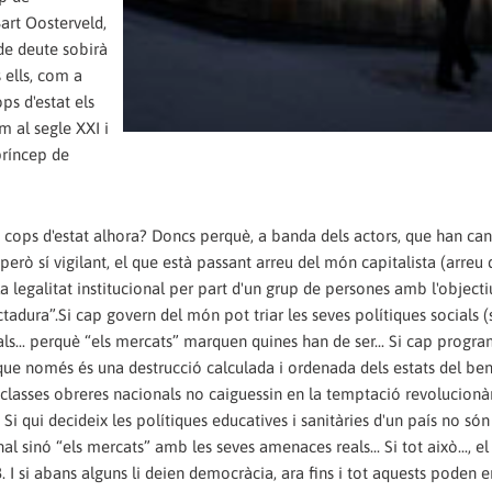
art Oosterveld,
de deute sobirà
s ells, com a
ps d'estat els
 al segle XXI i
príncep de
sos cops d'estat alhora? Doncs perquè, a banda dels actors, que han can
 però sí vigilant, el que està passant arreu del món capitalista (arreu
la legalitat institucional per part d'un grup de persones amb l'objecti
adura”.Si cap govern del món pot triar les seves polítiques socials (s
orals... perquè “els mercats” marquen quines han de ser... Si cap progr
 que només és una destrucció calculada i ordenada dels estats del be
classes obreres nacionals no caiguessin en la temptació revolucionària
 Si qui decideix les polítiques educatives i sanitàries d'un país no són
al sinó “els mercats” amb les seves amenaces reals... Si tot això..., e
I si abans alguns li deien democràcia, ara fins i tot aquests poden 