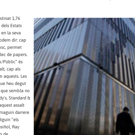
stinat 1,76
 dels Estats
 en la seva
podem dir: cap
iosc, permet
lec de papers.
o/Públic” és
lt, cap als
m aquests. Les
que heu degut
 i que sembla no
dy's, Standard &
aquest assalt
amaguin darrere
iguin “els
siñol, Ray
p de