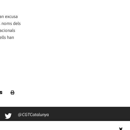
ran excusa
ls noms dels
nacionals
ells han
@CGTCatalunya
cgtcatalunya