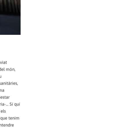
viat
 del món,
u
anitàries,
ama
nestar
-... Si qui
 els
l que tenim
entendre