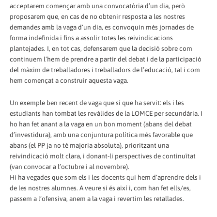
acceptarem començar amb una convocatòria d’un dia, però
proposarem que, en cas de no obtenir resposta a les nostres
demandes amb la vaga d’un dia, es convoquin més jornades de
forma indefinida i fins a assolir totes les reivindicacions
plantejades. I, en tot cas, defensarem que la decisió sobre com
continuem l’hem de prendre a partir del debat i de la participació
del màxim de treballadores i treballadors de l’educació, tal i com
hem començat a construir aquesta vaga.
Un exemple ben recent de vaga que sí que ha servit: els i les
estudiants han tombat les revàlides de la LOMCE per secundària. I
ho han fet anant a la vaga en un bon moment (abans del debat
d’investidura), amb una conjuntura política més favorable que
abans (el PP ja no té majoria absoluta), prioritzant una
reivindicació molt clara, i donant-li perspectives de continuïtat
(van convocar a l’octubre i al novembre).
Hi ha vegades que som els i les docents qui hem d’aprendre dels i
de les nostres alumnes. A veure si és així i, com han fet ells/es,
passem a l’ofensiva, anem a la vaga i revertim les retallades.