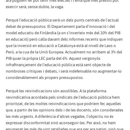
ara puguem fer pot tenir més efectes i l’eina que més pressió pot
exercir serà, sense dubte, la vaga.
Perquè l’educació pública serà un dels punts centrals de l’actual
debat de pressupostos: El Departament parla d’innovació i del
model educatiu de Finlàndia (a on s’inverteix més del 10% del PIB
en educació) però calla davant dels informes recents que indiquen
que la inversió en educació a Catalunya està al nivell de Laos o
Perú, a la cua de la Unió Europea. Actualment no arribem al 3% del
PIB quan la pròpia LEC parla del 6%. Aquest vergonyós
infrafinançament de l’educació pública està sent objecte de
nombroses crítiques i debats, i serà indefensable no augmentar-lo
considerablement als propers pressupostos.
Perquè les reivindicacions són assolibles. A la plataforma
reivindicativa acordada pels sindicats de l’educació pública hem
prioritzat, de les moltes reivindicacions que podríem fer, aquelles
que, a partir de les opinions dels i de les docents, són considerades
les més urgents. A diferència d’altres vegades, l’objectiu no és
expressar disconformitat sinó aconseguir-les. Per això, no hem
enumerat les més de vint retallades que ara per ara patim, sinó que