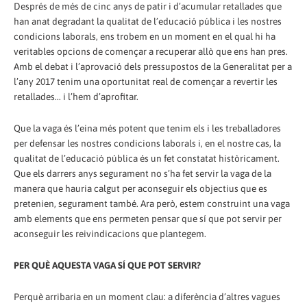
Després de més de cinc anys de patir i d’acumular retallades que
han anat degradant la qualitat de l’educació pública i les nostres
condicions laborals, ens trobem en un moment en el qual hi ha
veritables opcions de començar a recuperar allò que ens han pres.
Amb el debat i l’aprovació dels pressupostos de la Generalitat per a
l’any 2017 tenim una oportunitat real de començar a revertir les
retallades... i l’hem d’aprofitar.
Que la vaga és l’eina més potent que tenim els i les treballadores
per defensar les nostres condicions laborals i, en el nostre cas, la
qualitat de l’educació pública és un fet constatat històricament.
Que els darrers anys segurament no s’ha fet servir la vaga de la
manera que hauria calgut per aconseguir els objectius que es
pretenien, segurament també. Ara però, estem construint una vaga
amb elements que ens permeten pensar que sí que pot servir per
aconseguir les reivindicacions que plantegem.
PER QUÈ AQUESTA VAGA SÍ QUE POT SERVIR?
Perquè arribaria en un moment clau: a diferència d’altres vagues