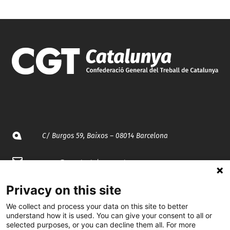
C/ Burgos 59, Baixos – 08014 Barcelona
spccc@
spcgtcatalunya.cat
935 120 481
Privacy on this site
We collect and process your data on this site to better
understand how it is used. You can give your consent to all or
@CGTCatalunya
selected purposes, or you can decline them all. For more