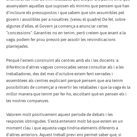
assenyalem aquelles que suposen els mínims que pensem que han
d’incloure els pressupostos i que sabem que són assumibles pel
govern i assolibles per a nosaltres. (veieu el quadre) De fet, sobre
algunes d’elles, el Govern ja comença a anunciar certes
“concessions”. Garanties no en tenim, però creiem que anant a la
vaga, podem fer prou pressió per assolir les reivindicacions
plantejades.
Perquè l’estem construint als centres amb els i les docents: a
diferència d’altres vagues convocades sense consultar als i a les
treballadores, des del mes d’octubre estem fent xerrades i
assemblees als centres explicant perquè pensem que ara tenim
possibilitats de començar a revertir les retallades i que la vaga és la
millor manera que tenim per fer-ho, escoltant què en pensen els i
les nostres companyes.
Valorem molt positivament aquest període de debats i les
respostes obtingudes. S’està entenent molt bé que estem en un
moment clau i que aquesta vaga tindria elements diferents a
d’altres anteriors. Aquest treball previ ens permet saber que, si