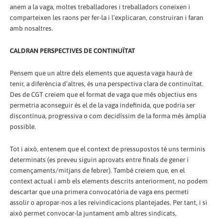
anem a la vaga, moltes treballadores i treballadors coneixen i
comparteixen les raons per fer-la i l’explicaran, construiran i faran
amb nosaltres.
CALDRAN PERSPECTIVES DE CONTINUÏTAT
Pensem que un altre dels elements que aquesta vaga haurà de
tenir, a diferència d’altres, és una perspectiva clara de continuïtat.
Des de CGT creiem que el format de vaga que més objectius ens
permetria aconseguir és el de la vaga indefinida, que podria ser
discontínua, progressiva o com decidíssim de la forma més àmplia
possible.
Tot i això, entenem que el context de pressupostos té uns terminis
determinats (es preveu siguin aprovats entre finals de gener i
començaments/mitjans de febrer). També creiem que, en el
context actual i amb els elements descrits anteriorment, no podem
descartar que una primera convocatòria de vaga ens permeti
assolir o apropar-nos a les reivindicacions plantejades. Per tant, i si
això permet convocar-la juntament amb altres sindicats,