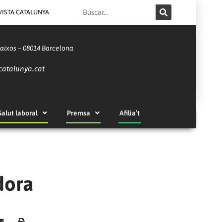
Search
VISTA CATALUNYA
Baixos – 08014 Barcelona
catalunya.cat
Salut laboral
Premsa
Afilia’t
dora