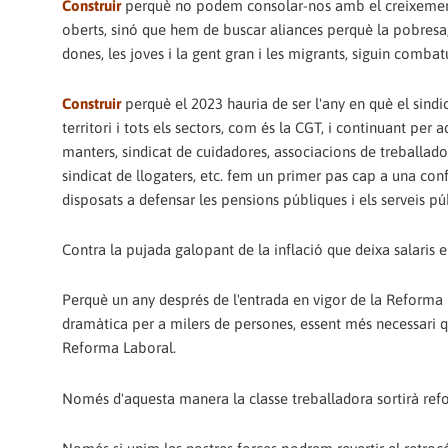
Construir
perquè no podem consolar-nos amb el creixement de
oberts, sinó que hem de buscar aliances perquè la pobresa, 
dones, les joves i la gent gran i les migrants, siguin comba
Construir
perquè el 2023 hauria de ser l'any en què el sind
territori i tots els sectors, com és la CGT, i continuant per
manters, sindicat de cuidadores, associacions de treballadores
sindicat de llogaters, etc. fem un primer pas cap a una conf
disposats a defensar les pensions públiques i els serveis púb
Contra la pujada galopant de la inflació que deixa salaris em
Perquè un any després de l'entrada en vigor de la Reforma L
dramàtica per a milers de persones, essent més necessari qu
Reforma Laboral.
Només d'aquesta manera la classe treballadora sortirà refo