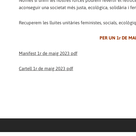
Només si unim les nostres forces podrem revertir el retro
aconseguir una societat més justa, ecològica, solidària i fe
Recuperem les lluites unitàries feministes, socials, ecològique
PER UN 1r DE MA
Manifest 1r de maig 2023 pdf
Cartell 1r de maig 2023 pdf