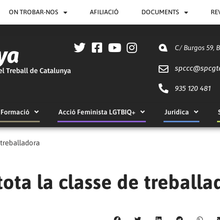
ON TROBAR-NOS
AFILIACIÓ
DOCUMENTS
RE
C/ Burgos 59, 
spccc@
spcgt
935 120 481
Formació
Acció Feminista LGTBIQ+
Jurídica
 treballadora
tota la classe de treballa