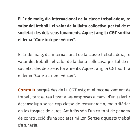
El 1r de maig, dia internacional de la classe treballadora, 
valor del treball i el valor de
la lluita col·lectiva per tal de 
societat des dels seus fonaments. Aquest any, la CGT sortir
el lema “Construir per vèncer”.
El 1r de maig, dia internacional de la classe treballadora, 
valor del treball i el valor de la lluita col·lectiva per tal de m
societat des dels seus fonaments. Aquest any, la CGT sortir
el lema "Construir per vèncer".
Construir
perquè des de la CGT exigim el reconeixement d
treball, tant el rea
litzat a les empreses a canvi d'un salari,
desenvolupa sense cap classe de remuneració, majoritària
en les tasques de cures. Ambdós són l'única font de generac
or. Sense aquests treba
de construcció d'una societat mill
s'aturaria.