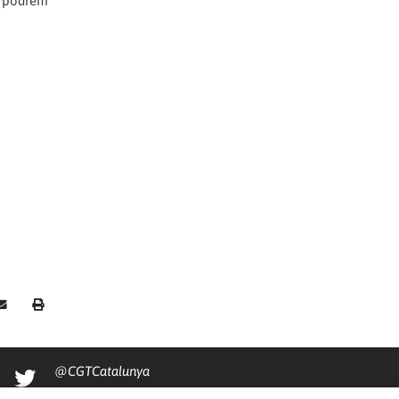
nt podrem
@CGTCatalunya