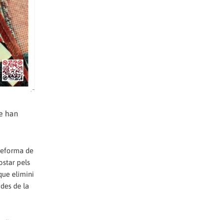
ue han
 reforma de
ostar pels
que elimini
 des de la