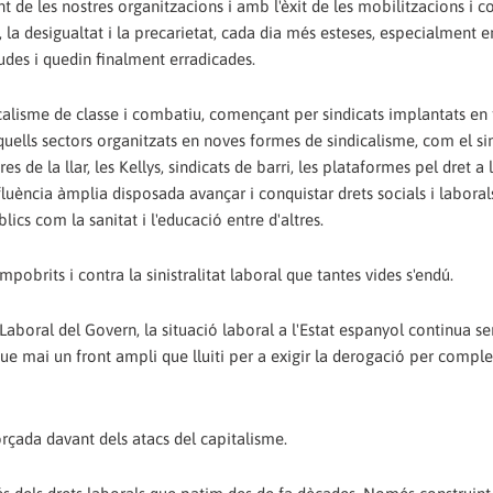
 les nostres organitzacions i amb l'èxit de les mobilitzacions i co
la desigualtat i la precarietat, cada dia més esteses, especialment en
tudes i quedin finalment erradicades.
icalisme de classe i combatiu, començant per sindicats implantats en 
 aquells sectors organitzats en noves formes de sindicalisme, com el si
 de la llar, les Kellys, sindicats de barri, les plataformes pel dret a 
luència àmplia disposada avançar i conquistar drets socials i laboral
lics com la sanitat i l'educació entre d'altres.
pobrits i contra la sinistralitat laboral que tantes vides s'endú.
aboral del Govern, la situació laboral a l'Estat espanyol continua se
e mai un front ampli que lluiti per a exigir la derogació per comple
rçada davant dels atacs del capitalisme.