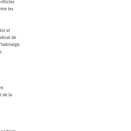
nflictes
tre les
tot el
ndicat de
l'habitatge,
s,
nt
t de la