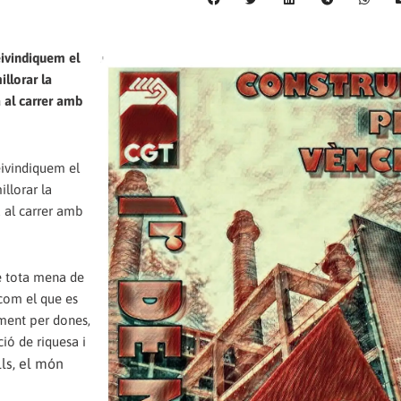
reivindiquem el
millorar la
à al
carrer amb
reivindiquem el
illorar la
à al carrer amb
e tota mena de
 com el que es
ment per dones,
ió de riquesa i
lls, el món