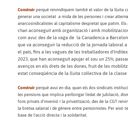
Construir
perquè reivindiquem també el valor de la lluita co
generar una societat
a mida de les persones i crear alterna
anarcosindicalistes al capitalisme despietat que patim. Els
n aconseguit amb organització i amb mobilitzacions
s'ha
com avui: des de la vaga de
la Canadenca a Barcelon
que va aconseguir la reducció de la jornada laboral a 
el país, fins a les vagues de les treballadores d'Inditex
2023, que han aconseguit apujar el sou un 25%, passa
avenços en els drets de les dones, fruit de les mobili
estat conseqüència de la lluita col·lectiva de la classe
Construir
perquè avui en dia, quan els dos sindicats instit
les pensions que implica perllongar l'edat de jubilació, di
fons privats d'inversió i la privatització, des de la CGT re
la bretxa salarial i de gènere entre pensionistes. Per això te
base de l'acció directa i la solidaritat.