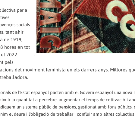
l·lectiva per a
tives
 avenços socials
, tant ahir
a de 1919,
8 hores en tot
 el 2022 i
nt pels
tzacions del moviment feminista en els darrers anys. Millores q
 treballadora.
ucionals de l'Estat espanyol pacten amb el Govern espanyol una nova
sminuir la quantitat a percebre, augmentar el temps de cotització i ap
ivindiquem un sistema públic de pensions, gestionat amb fons públics, 
nim el deure i l'obligació de treballar i confluir amb altres col·lectius