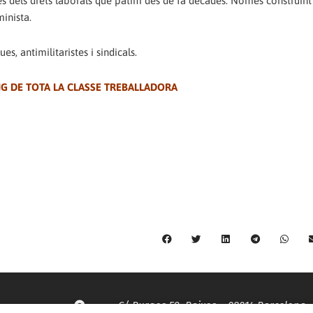
cés dels drets laborals que patim des de fa dècades. Només construi
minista.
s, antimilitaristes i sindicals.
IG DE TOTA LA CLASSE TREBALLADORA
C/ Burgos 59, Baixos – 08014 Barcelona