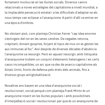
fortament involucrat en les lluites socials. Diversos canvis
relacionats a noves estratègies del capitalisme a nivell mundial, a
la implacable persecució estatal i a les dificultats d'adaptar-se als
nous temps van eclipsar a l'anarquisme. A partir d'allí va entrar en
una època d'ombres.
No obstant això, com planteja Christian Ferrer “cap idea enorme
s'extingeix del tot en les seves cendres. De vegades retorna,
crepitant, donant guspires, forjant el tipus de nius on es gesten les
aus immunes al foc”. Així després de diverses dècades d'absència
l'anarquisme va ressorgir. Però en aquest ressorgir, amb l'etiqueta
d'anarquisme trobem un conjunt d'elements heterogenis i en certs
casos incompatibles; un arc que va des de anarco-capitalisme als
Estats Units, fronts de defensa pels drets dels animals, fins a
diversos grups antiglobalització.
Nosaltres ens basem en una idea d'anarquisme social i
revolucionari, social perquè com planteja Frank Mintz és un
anarquisme inserit en les lluites populars i amb possibilitats
d'interpel·lació social i revolucionari per que és un anarquisme de