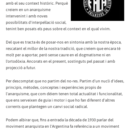
amb el seu context històric. Perquè
creiem en un anarquisme
intervenint i amb noves
possibilitats d'interpel·lació social,
tenint ben posats els peus sobre el context en el qual vivim.
Del que es tracta és de posar-nos en sintonia amb la nostra època,
rescatant el millor de la nostra tradició, que creiem que encara té
molt per a aportar, però sense caure en el dogmatisme ni en
l'ortodòxia. Ancorats en el present, sostinguts pel passat i amb
projecció a futur.
Per descomptat que no partim del no-res. Partim d'un nucli d'idees,
principis, mètodes, conceptes i experiències propis de
l'anarquisme, que com dèiem tenen total actualitat i funcionalitat,
que ens serveixen de guia i motor i que ho fan diferent d'altres
corrents que plantegen un canvi social radical.
Podem albirar que, fins a entrada la dècada de 1930 parlar del
moviment anarquista en l'Argentina fa referència a un moviment