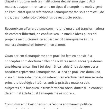
disputa i ruptura amb les institucions del sistema vigent. Així
mateix, busquemr trencar amb un tipus d'anarquisme molt vigent
en l'actualitat que fa referència a l'anarquisme tan sols com estil de
vida, desvinculant-lo d'objectius de revolució social.
Reconeixem a l'anarquisme com motor d'una praxi transformadora
de caràcter llibertari, on conflueixen un nucli d'idees pilars del
projecte revolucionari. En aquest sentit l'anarquisme és una
manera d'entendre i intervenir en al món.
Quan parlem d'anarquisme com praxi ho fem en oposició a
conceptes com doctrina o filosofia o altres semblances que donen
una idea estanca i fins i tot dogmàtica i ahistòrica del que per a
nosaltres representa l'anarquisme. La idea de praxi ens dóna una
visió dinàmica de procés on interactuen efectivament una sèrie de
principis ideològics i teòrics amb la pràctica mateixa dels
subjectes que busquen la transformació social dintre d'un context
determinat i de la qual l'anarquisme es nodreix.
Coincidim amb Castoriadis que “el que anomenem política