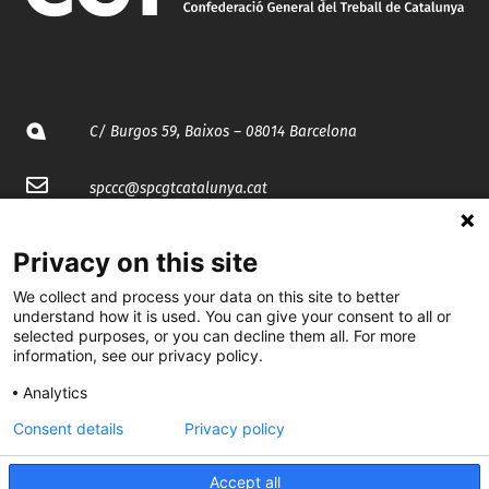
C/ Burgos 59, Baixos – 08014 Barcelona
spccc@
spcgtcatalunya.cat
935 120 481
Privacy on this site
We collect and process your data on this site to better
@CGTCatalunya
understand how it is used. You can give your consent to all or
selected purposes, or you can decline them all. For more
cgtcatalunya
information, see our privacy policy.
CGTCatalunya
Analytics
Consent details
Privacy policy
cgtcatalunya
Accept all