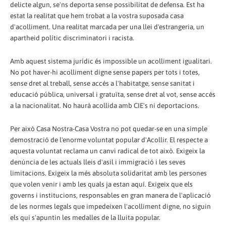
delicte algun, se'ns deporta sense possibilitat de defensa. Est ha
estat la realitat que hem trobat a la vostra suposada casa
d'acolliment. Una realitat marcada per una llei d'estrangeria, un
apartheid polític discriminatori i racista.
Amb aquest sistema jurídic és impossible un acolliment igualitari.
No pot haver-hi acolliment digne sense papers per tots i totes,
sense dret al treball, sense accés a l'habitatge, sense sanitat i
educació pública, universal i gratuïta, sense dret al vot, sense accés
a la nacionalitat. No haurà acollida amb CIE's ni deportacions.
Per això Casa Nostra-Casa Vostra no pot quedar-se en una simple
demostració de l'enorme voluntat popular d'Acollir. El respecte a
aquesta voluntat reclama un canvi radical de tot això. Exigeix la
denúncia de les actuals lleis d'asil i immigració i les seves
limitacions. Exigeix la més absoluta solidaritat amb les persones
que volen venir i amb les quals ja estan aquí. Exigeix que els
governs i institucions, responsables en gran manera de l'aplicació
de les normes legals que impedeixen l'acolliment digne, no siguin
els qui s'apuntin les medalles de la lluita popular.