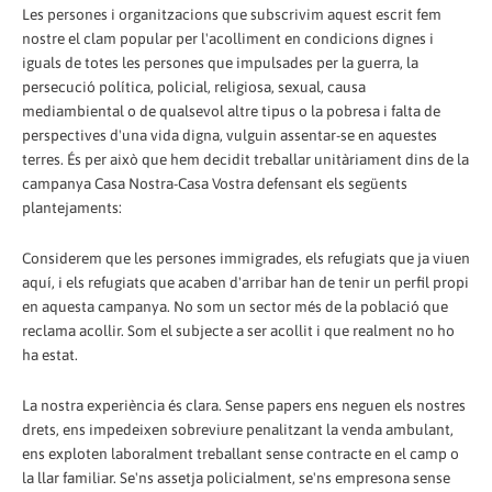
Les persones i organitzacions que subscrivim aquest escrit fem
nostre el clam popular per l'acolliment en condicions dignes i
iguals de totes les persones que impulsades per la guerra, la
persecució política, policial, religiosa, sexual, causa
mediambiental o de qualsevol altre tipus o la pobresa i falta de
perspectives d'una vida digna, vulguin assentar-se en aquestes
terres. És per això que hem decidit treballar unitàriament dins de la
campanya Casa Nostra-Casa Vostra defensant els següents
plantejaments:
Considerem que les persones immigrades, els refugiats que ja viuen
aquí, i els refugiats que acaben d'arribar han de tenir un perfil propi
en aquesta campanya. No som un sector més de la població que
reclama acollir. Som el subjecte a ser acollit i que realment no ho
ha estat.
La nostra experiència és clara. Sense papers ens neguen els nostres
drets, ens impedeixen sobreviure penalitzant la venda ambulant,
ens exploten laboralment treballant sense contracte en el camp o
la llar familiar. Se'ns assetja policialment, se'ns empresona sense