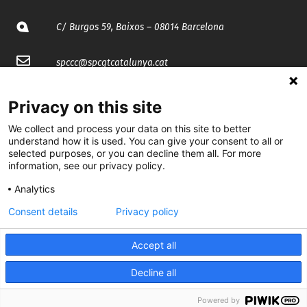
C/ Burgos 59, Baixos – 08014 Barcelona
spccc@
spcgtcatalunya.cat
935 120 481
Privacy on this site
We collect and process your data on this site to better
@CGTCatalunya
understand how it is used. You can give your consent to all or
selected purposes, or you can decline them all. For more
cgtcatalunya
information, see our privacy policy.
Analytics
CGTCatalunya
Consent details
Privacy policy
cgtcatalunya
Accept all
Decline all
Desenvolupat per
Powered by