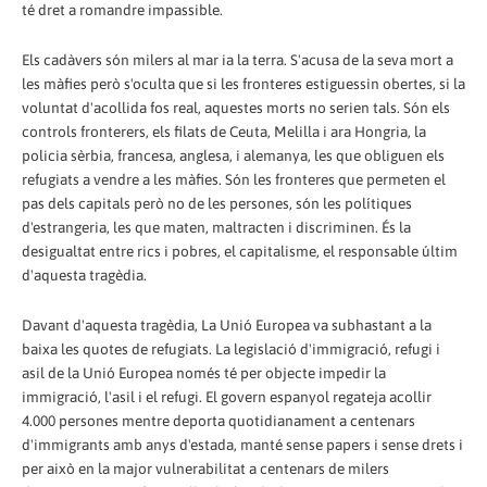
té dret a romandre impassible.
Els cadàvers són milers al mar ia la terra. S'acusa de la seva mort a
les màfies però s'oculta que si les fronteres estiguessin obertes, si la
voluntat d'acollida fos real, aquestes morts no serien tals. Són els
controls fronterers, els filats de Ceuta, Melilla i ara Hongria, la
policia sèrbia, francesa, anglesa, i alemanya, les que obliguen els
refugiats a vendre a les màfies. Són les fronteres que permeten el
pas dels capitals però no de les persones, són les polítiques
d'estrangeria, les que maten, maltracten i discriminen. És la
desigualtat entre rics i pobres, el capitalisme, el responsable últim
d'aquesta tragèdia.
Davant d'aquesta tragèdia, La Unió Europea va subhastant a la
baixa les quotes de refugiats. La legislació d'immigració, refugi i
asil de la Unió Europea només té per objecte impedir la
immigració, l'asil i el refugi. El govern espanyol regateja acollir
4.000 persones mentre deporta quotidianament a centenars
d'immigrants amb anys d'estada, manté sense papers i sense drets i
per això en la major vulnerabilitat a centenars de milers