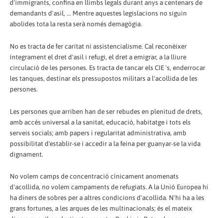
d'immigrants, confina en llimbs legals durant anys a centenars de
demandants d'asil, ... Mentre aquestes legislacions no siguin
abolides tota la resta serà només demagògia.
No es tracta de fer caritat ni assistencialisme. Cal reconèixer
íntegrament el dret d'asil i refugi, el dret a emigrar, a la lliure
circulació de les persones. Es tracta de tancar els CIE 's, enderrocar
les tanques, destinar els pressupostos militars a l'acollida de les
persones.
Les persones que arriben han de ser rebudes en plenitud de drets,
amb accés universal a la sanitat, educació, habitatge i tots els
serveis socials; amb papers i regularitat administrativa, amb
possibilitat d'establir-se i accedir a la feina per guanyar-se la vida
dignament.
No volem camps de concentració cínicament anomenats
d'acollida, no volem campaments de refugiats. A la Unió Europea hi
ha diners de sobres per a altres condicions d'acollida. N'hi ha a les
grans fortunes, a les arques de les multinacionals; és el mateix