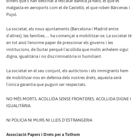
diners que s'han destinat a rescatar Bankia ja Rato, el que es
malgasta en aeroports com el de Castelló, el que roben Bárcenas i
Pujol.
La societat, els nous ajuntaments (Barcelona i Madrid entre
d'altres), les famílies, ... ha començat a mobilitzar-se. La societat té
en tot això l'enorme paper de pressionar els governs i les
institucions, de lluitar perquè l'acollida que molts anhelem sigui
digna, igualitària i no discriminatòria ni humiliant.
La societat en el seu conjunt, els autòctons i els immigrants hem
de mobilitzar-nos en defensa dels nostres drets, aquesta serà
l'única garantia que puguin ser respectats.
NO MÉS MORTS. ACOLLIDA SENSE FRONTERES. ACOLLIDA DIGNE I
IGUALITÀRIA.
NI POLICIA NI MURS NI LLEIS D'ESTRANGERIA
Associació Papers i Drets per a Tothom