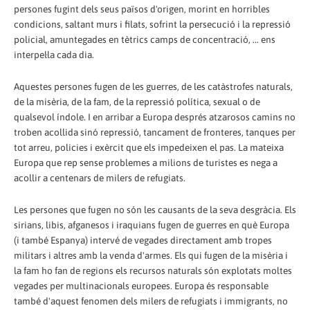
persones fugint dels seus països d'origen, morint en horribles
condicions, saltant murs i filats, sofrint la persecució i la repressió
policial, amuntegades en tètrics camps de concentració, ... ens
interpel·la cada dia.
Aquestes persones fugen de les guerres, de les catàstrofes naturals,
de la misèria, de la fam, de la repressió política, sexual o de
qualsevol índole. I en arribar a Europa després atzarosos camins no
troben acollida sinó repressió, tancament de fronteres, tanques per
tot arreu, policies i exèrcit que els impedeixen el pas. La mateixa
Europa que rep sense problemes a milions de turistes es nega a
acollir a centenars de milers de refugiats.
Les persones que fugen no són les causants de la seva desgràcia. Els
sirians, libis, afganesos i iraquians fugen de guerres en què Europa
(i també Espanya) intervé de vegades directament amb tropes
militars i altres amb la venda d'armes. Els qui fugen de la misèria i
la fam ho fan de regions els recursos naturals són explotats moltes
vegades per multinacionals europees. Europa és responsable
també d'aquest fenomen dels milers de refugiats i immigrants, no