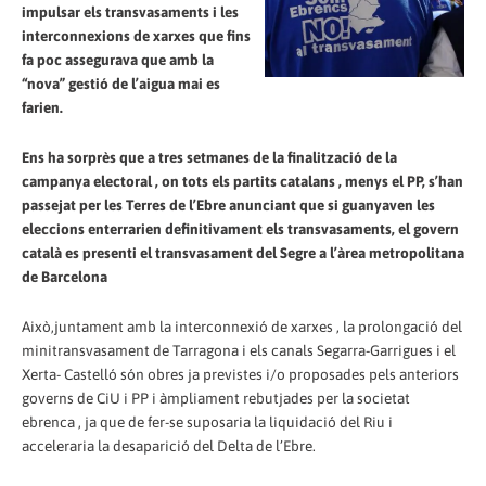
impulsar els transvasaments i les
interconnexions de xarxes que fins
fa poc assegurava que amb la
“nova” gestió de l’aigua mai es
farien.
Ens ha sorprès que a tres setmanes de la finalització de la
campanya electoral , on tots els partits catalans , menys el PP, s’han
passejat per les Terres de l’Ebre anunciant que si guanyaven les
eleccions enterrarien definitivament els transvasaments, el govern
català es presenti el transvasament del Segre a l’àrea metropolitana
de Barcelona
Això,juntament amb la interconnexió de xarxes , la prolongació del
minitransvasament de Tarragona i els canals Segarra-Garrigues i el
Xerta- Castelló són obres ja previstes i/o proposades pels anteriors
governs de CiU i PP i àmpliament rebutjades per la societat
ebrenca , ja que de fer-se suposaria la liquidació del Riu i
acceleraria la desaparició del Delta de l’Ebre.