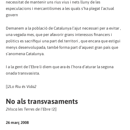
necessitat de mantenir uns rius vius i nets lluny de les
especulacions i mercantilismes a les quals s’ha plegat l’actual
govern
Demanem a la població de Catalunya l’ajut necessari per a evitar ,
una vegada mes, que per afavorir grans interessos financers i
politics es sacrifiqui una part del territori , que encara que estigui
menys desenvolupada, també forma part d’aquest gran país que
s’anomena Catalunya.
I a la gent de l’Ebre li diem que ara és l’hora d’aturar la segona
onada transvasista.
[|
2
Lo Riu és Vida
2
No als transvasaments
2
Visca les Terres de l’Ebre !
2
|]
26 març 2008