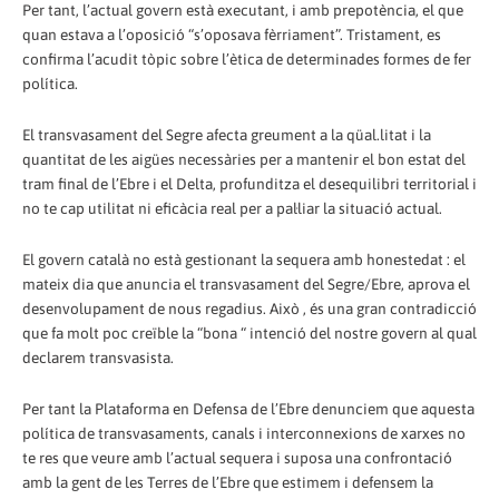
Per tant, l’actual govern està executant, i amb prepotència, el que
quan estava a l’oposició “s’oposava fèrriament”. Tristament, es
confirma l’acudit tòpic sobre l’ètica de determinades formes de fer
política.
El transvasament del Segre afecta greument a la qüal.litat i la
quantitat de les aigües necessàries per a mantenir el bon estat del
tram final de l’Ebre i el Delta, profunditza el desequilibri territorial i
no te cap utilitat ni eficàcia real per a pal·liar la situació actual.
El govern català no està gestionant la sequera amb honestedat : el
mateix dia que anuncia el transvasament del Segre/Ebre, aprova el
desenvolupament de nous regadius. Això , és una gran contradicció
que fa molt poc creïble la “bona “ intenció del nostre govern al qual
declarem transvasista.
Per tant la Plataforma en Defensa de l’Ebre denunciem que aquesta
política de transvasaments, canals i interconnexions de xarxes no
te res que veure amb l’actual sequera i suposa una confrontació
amb la gent de les Terres de l’Ebre que estimem i defensem la