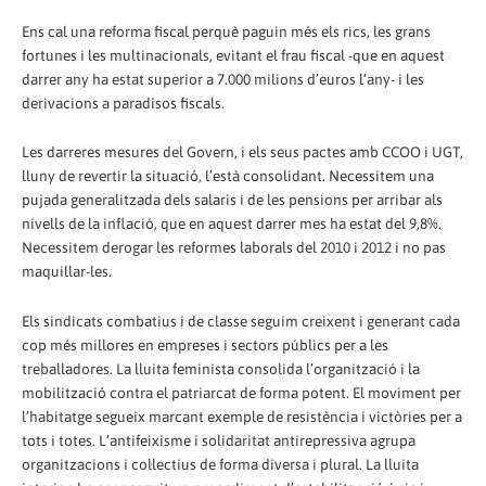
Ens cal una reforma fiscal perquè paguin més els rics, les grans
fortunes i les multinacionals, evitant el frau fiscal -que en aquest
darrer any ha estat superior a 7.000 milions d’euros l’any- i les
derivacions a paradisos fiscals.
Les darreres mesures del Govern, i els seus pactes amb CCOO i UGT,
lluny de revertir la situació, l’està consolidant. Necessitem una
pujada generalitzada dels salaris i de les pensions per arribar als
nivells de la inflació, que en aquest darrer mes ha estat del 9,8%.
Necessitem derogar les reformes laborals del 2010 i 2012 i no pas
maquillar-les.
Els sindicats combatius i de classe seguim creixent i generant cada
cop més millores en empreses i sectors públics per a les
treballadores. La lluita feminista consolida l’organització i la
mobilització contra el patriarcat de forma potent. El moviment per
l’habitatge segueix marcant exemple de resistència i victòries per a
tots i totes. L’antifeixisme i solidaritat antirepressiva agrupa
organitzacions i col·lectius de forma diversa i plural. La lluita