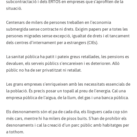
subcontractació i dels ERTOS en empreses que s’aprofiten de la
situació.
Centenars de milers de persones treballen en l’economia
submergida sense contracte ni drets. Exigim papers per a totes les
persones migrades sense excepció, igualtat de drets i el tancament
dels centres d’internament per a estrangers (CIEs).
La sanitat pública ha patit i pateix greus retallades, les pensions es
devaluen, els serveis públics s’encareixen i es deterioren. Allò
públic no ha de ser privatitzat ni retallat.
Les grans empreses s’enriqueixen amb les necessitats essencials de
la població. És precís posar un topall al preu de l’energia. Cal una
empresa pública de l’aigua, de la llum, del gas i una banca pública.
Els desnonaments són el pa de cada dia, els lloguers cada cop són
més cars, mentre hi ha milers de pisos buits. S’han de prohibir els
desnonaments i cal la creació d’un parc públic amb habitatges per
a tothom.