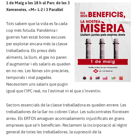
1 de Maig a les 18 h al Parc de les 3
Xemeneies, <M> L-2 i 3 Paral·lel
Tots sabem que la vida es fa cada
cop més fotuda. Pandèmia i
guerres han estat bones excuses
per explotar encara més la classe
treballadora. Els preus dels
aliments, la llum, el gas no paren
d’augmentar i els salaris es queden
en no res. Les feines són precàries,
temporals i mal pagades.
Necessitem uns salaris que pugin
igual que l’IPC real, no l’estimat ni el que s’inventin.
Sectors essencials de la classe treballadora es queden enrere. Les
treballadores de la llar no cobren l’atur. Les subcontrates floreixen
arreu. Els ERTOS amaguen acomiadaments injustificats en grans
empreses que se’n beneficien. Reclamem la incorporació al règim
general de totes les treballadores, la supressió de la