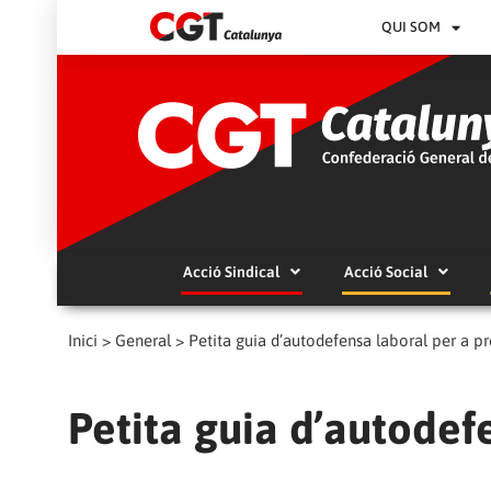
QUI SOM
Acció Sindical
Acció Social
Inici
>
General
>
Petita guia d’autodefensa laboral per a pr
Petita guia d’autodef