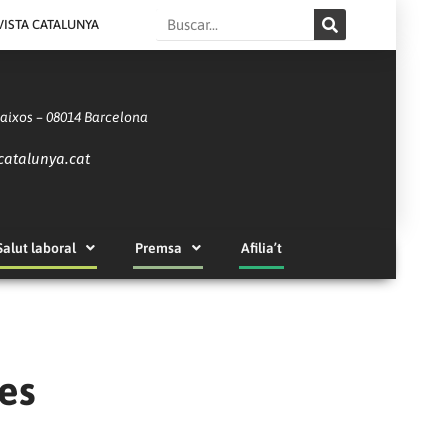
Search
VISTA CATALUNYA
Baixos – 08014 Barcelona
catalunya.cat
Salut laboral
Premsa
Afilia’t
ies