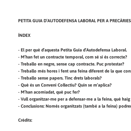
PETITA GUIA D’AUTODEFENSA LABORAL PER A PRECÀRIES
ÍNDEX
-‎ ‏El per què d’aquesta Petita Guia d’Autodefensa Laboral.
-‎ ‏M’han fet un contracte temporal,‭ ‬com sé si és correcte‭?
-‎ ‏Treballo en negre,‭ ‬sense cap contracte.‭ ‬Puc protestar‭?
-‎ ‏Treballo sense papers.‭ ‬Tinc drets laborals‭?
-‎ ‏Què és un Conveni Col·lectiu‭? ‬Quin se m’aplica‭?
-‎ ‏M’han acomiadat,‭ ‬què puc fer‭?
-‎ ‏Conclusions:
Crèdits: