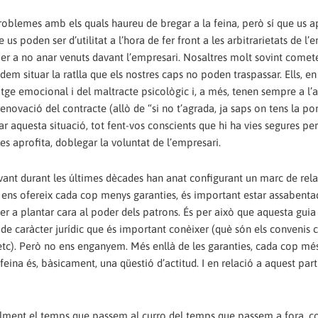
roblemes amb els quals haureu de bregar a la feina,‭ ‬però sí que us 
s poden ser d’utilitat a l’hora de fer front a les arbitrarietats de l’e
s per a no anar venuts davant l’empresari.‭ ‬Nosaltres molt sovint comet
em situar la ratlla que els nostres caps no poden traspassar.‭ ‬Ells,‭ ‬en c
tge emocional i del maltracte psicològic i,‭ ‬a més,‭ ‬tenen sempre a l’
vació del contracte‭ (‬allò de‭ “‬si no t’agrada,‭ ‬ja saps on tens la porta‭
 aquesta situació,‭ ‬tot fent-vos conscients que hi ha vies segures per
 les aprofita,‭ ‬doblegar la voluntat de l’empresari.
ovant durant les últimes dècades han anat configurant un marc de rel
ens ofereix cada cop menys garanties,‭ ‬és important estar assabenta
er a plantar cara al poder dels patrons.‭ ‬És per això que aquesta gui
 de caràcter jurídic que és important conèixer‭ (‬què són els convenis col
etc‭)‬.‭ ‬Però no ens enganyem.‭ ‬Més enllà de les garanties,‭ ‬cada cop mé
eina és,‭ ‬bàsicament,‭ ‬una qüestió d’actitud.‭ ‬I en relació a aquest partic