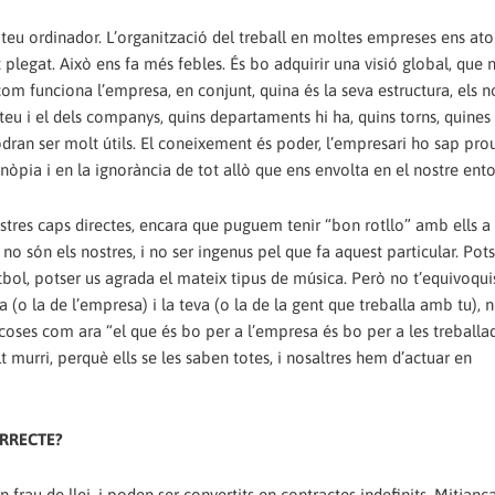
‬que no es limiti
nòpia i en la ignorància de tot allò que ens envolta en el nostre ento
RRECTE‭?
au de llei,‭ ‬i poden ser convertits en contractes indefinits.‭ ‬Mitjança