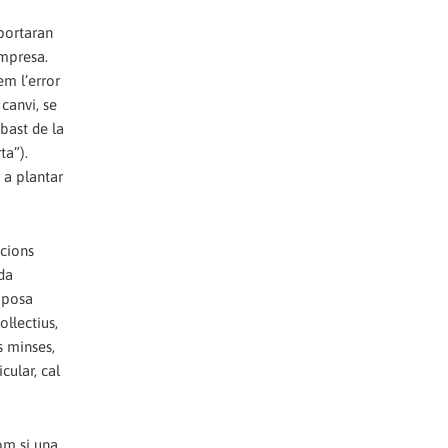
aportaran
mpresa.‭
em l’error
anvi,‭ ‬se
abast de la
”)‬.‭
 a plantar
acions
da
a posa
·lectius,‭
s minses,‭
ular,‭ ‬cal