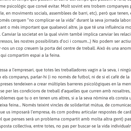
s
qui compartim espai a la feina.
immensa majoria de vegades per això,‭ ‬per donar-hi una resposta col·lectiva,‭ ‬entre totes,‭ ‬no pas per buscar-se la vida