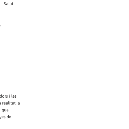
i Salut
è
dors i les
ealitat,‭ ‬a
m que
yes de