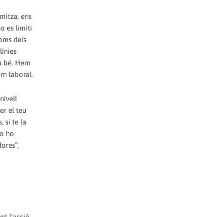
rn laboral.
nt l’acció