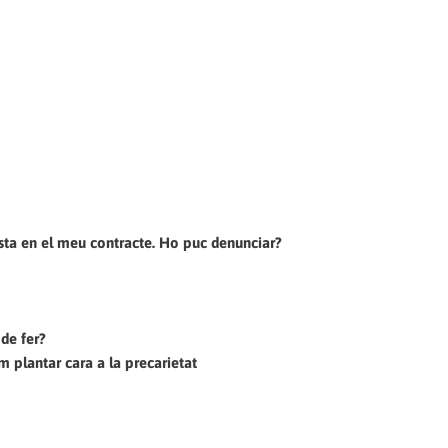
-‎ ‏Treballo més hores i fent una feina diferent de la que consta en el meu contracte.‭ ‬Ho puc denunciar‭?
-‎ ‏Vull organitzar-me per a defensar-me a la feina,‭ ‬què haig de fer‭?
‭ ‬Només organitzats‭ (‬també a la feina‭) ‬podrem plantar cara a la precarietat