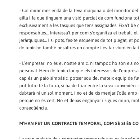
-‎ ‏Cal mirar més enllà de la teva màquina o del monitor del teu ordinador.‭ ‬L’organització del treball en moltes empreses ens atomitza,‭ ‬ens
aïlla i fa que tinguem una visió parcial de com funciona tot plegat.‭ ‬Això ens fa més febles.‭ ‬És bo adquirir una visió global,‭ 
exclusivament a les tasques que tens assignades.‭ ‬Fixa’t bé com funciona l’empresa,‭ ‬en conjunt,‭ ‬quina és la seva estructura,‭ ‬els noms dels
responsables…‭ ‬Interessa’t per com s’organitza el treball,‭ ‬el teu i el dels companys,‭ ‬quins departaments hi ha,‭ ‬quins torns,‭ ‬quines línies
jeràrquiques…‭ ‬I si pots,‭ ‬fes-te esquemes de tot plegat,‭ ‬et podran ser molt útils.‭ ‬El coneixement és poder,‭ ‬l’empresari ho sap prou bé.‭ ‬Hem
de tenir-ho també nosaltres en compte i evitar viure en la i
-‎ ‏L’empresari no és el nostre amic,‭ ‬ni tampoc ho són els nostres caps directes,‭ ‬encara que puguem tenir‭ “‬bon rotllo‭” ‬amb ells a nivell
personal.‭ ‬Hem de tenir clar que els interessos de l’empresa no són els nostres,‭ ‬i no ser ingenus pel que fa aquest particular.‭ ‬Potser el teu
cap és un paio simpàtic,‭ ‬potser sou del mateix equip de futbol,‭ ‬potser us agrada el mateix tipus de música.‭ ‬Però no t’equivoquis,‭ ‬si te la
pot fotre te la fotrà,‭ ‬si ha de triar entre la seva conveniència‭ (‬o la de l’empresa‭) ‬i la teva‭ (‬o la de la gent que treballa amb tu‭)‬,‭ ‬no ho
dubtarà ni un sol moment.‭ ‬I no et deixis menjar l’olla amb coses com ara‭ “‬el que és bo per a l’empresa és bo per a les treballadores‭”‬,‭
‬perquè no és cert.‭ ‬No et deixis enganyar i sigues murri,‭ ‬molt murri,‭ ‬perquè ells se les saben totes,‭ ‬i nosaltres hem d’actuar en
conseqüència.
M’HAN FET UN CONTRACTE TEMPORAL,‭ ‬COM SÉ SI ÉS CO
La gran majoria dels contractes temporals que es fan són en fr