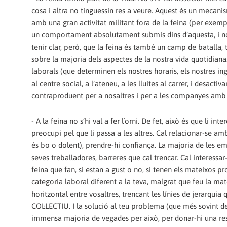
cosa i altra no tinguessin res a veure.‭ ‬Aquest és un mecanisme psicològic que convé evitar.‭ ‬Molt sovint ens trobem companyes precàries
amb una gran activitat militant fora de la feina‭ (‬per exemple,‭ ‬en moviments socials,‭ ‬assemblees de barri,‭ ‬etc‭)‬,‭ ‬però que tenen,‭ ‬en canvi,‭
‬un comportament absolutament submís dins d’aquesta,‭ ‬i només cerquen‭ “‬no complicar-se la vida‭” ‬durant la seva jornada laboral.‭ ‬Hem de
tenir clar,‭ ‬però,‭ ‬que la feina és també un camp de batalla,‭ ‬tant o més important que qualsevol altre,‭ ‬ja que té una influència molt directa
sobre la majoria dels aspectes de la nostra vida quotidiana.‭ ‬Canviar la societat en la qual vivim també implica canviar les relacion
laborals‭ (‬que determinen els nostres horaris,‭ ‬els nostres ingressos,‭ ‬les nostres possibilitats d’oci i consum…‭) ‬No podem ser actius al barri,‭
‬al centre social,‭ ‬a l’ateneu,‭ ‬a les lluites al carrer,‭ ‬i desactivar-nos un cop creuem la porta del centre de treball.‭ ‬Això és una anomalia,‭ ‬i és
contraproduent per a nosaltres i per a les companyes amb 
-‎ ‏A la feina no s’hi val a fer l´orni.‭ ‬De fet,‭ ‬això és que li interessa a l’empresari,‭ ‬que totes les treballadores vagin a la seva,‭ ‬i ningú no es
preocupi pel que li passa a les altres.‭ ‬Cal relacionar-se amb els companys,‭ ‬parlar-hi‭ (‬i no només de futbol,‭ ‬ni de si el cafè de la màquina
és bo o dolent‭)‬,‭ ‬prendre-hi confiança.‭ ‬La majoria de les empreses tendeixen a crear múltiples barreres psicològiques en la ment de les
seves treballadores,‭ ‬barreres que cal trencar.‭ ‬Cal interessar-se per les condicions de treball d’aquelles que curren amb nosaltres,‭ ‬per la
feina que fan,‭ ‬si estan a gust o no,‭ ‬si tenen els mateixos problemes que tu o en tenen uns altres,‭ ‬si a la seva nòmina els consta una altra
categoria laboral diferent a la teva,‭ ‬malgrat que feu la mateixa feina…‭ ‬Només teixint vincles de solidaritat mútua,‭ ‬de comunicació
horitzontal entre vosaltres,‭ ‬trencant les línies de jerarquia que us imposarà l’empresa,‭ ‬és com podreu articular respostes de caràcter‭
‬COL·LECTIU.‭ ‬I la solució al teu problema‭ (‬que més sovint del que penses serà un problema compartit amb molta altra gent‭) ‬passa la