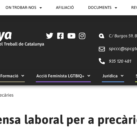
ON TROBAR-NOS
AFILIACIÓ
DOCUMENTS
RE
C/ Burgos 59, 
spccc@
spcgt
935 120 481
Formació
Acció Feminista LGTBIQ+
Jurídica
ecàries
ensa laboral per a precàr