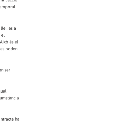
 temporal
ei,‭ ‬és a
 el
‬Això és el
s es poden