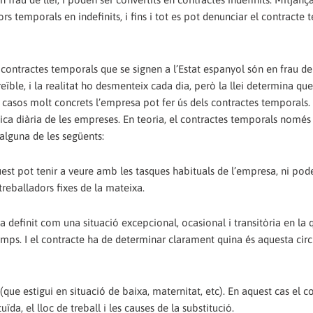
rs temporals en indefinits,‭ ‬i fins i tot es pot denunciar el contracte
s contractes temporals que se signen a l’Estat espanyol són en frau de ll
reïble,‭ ‬i la realitat ho desmenteix cada dia,‭ ‬però la llei determina que
més en casos molt concrets l’empresa pot fer ús dels contractes temporals.‭ 
tica diària de les empreses.‭ ‬En teoria,‭ ‬el contractes temporals nomé
 ‬alguna de les següents:
treballadors fixes de la mateixa.
rcumstància
de determinar el nom del treballador o treballadora substituïda,‭ ‬el lloc de treball i les causes de la substitució.