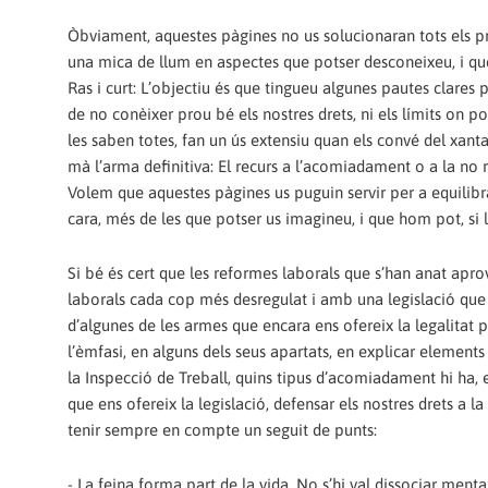
Òbviament,‭ ‬aquestes pàgines no us solucionaran tots els p
una mica de llum en aspectes que potser desconeixeu,‭ ‬i que u
‬Ras i curt:‭ ‬L’objectiu és que tingueu algunes pautes clare
de no conèixer prou bé els nostres drets,‭ ‬ni els límits on pod
les saben totes,‭ ‬fan un ús extensiu quan els convé del xanta
mà l’arma definitiva:‭ ‬El recurs a l’acomiadament o a la no reno
‬Volem que aquestes pàgines us puguin servir per a equilibrar
cara,‭ ‬més de les que potser us imagineu,‭ ‬i que hom pot,‭ ‬si
Si bé és cert que les reformes laborals que s’han anat apr
laborals cada cop més desregulat i amb una legislació que 
d’algunes de les armes que encara ens ofereix la legalitat p
l’èmfasi,‭ ‬en alguns dels seus apartats,‭ ‬en explicar elements
‬la Inspecció de Treball,‭ ‬quins tipus d’acomiadament hi ha,‭ ‬
‬que ens ofereix la legislació,‭ ‬defensar els nostres drets a la f
tenir sempre en compte un seguit de punts:
-‎ ‏La feina forma part de la vida.‭ ‬No s’hi val dissociar mentalment el temps que passem al curro del temps que passem a fora,‭ ‬com si una