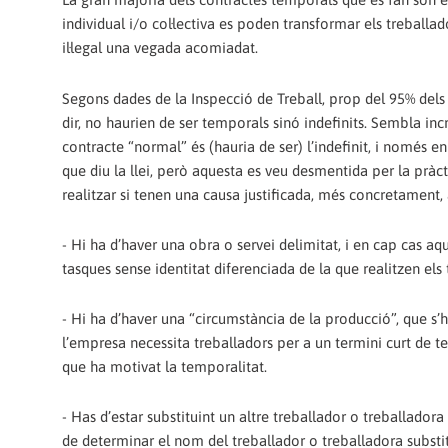
individual i/o col·lectiva es poden transformar els treballado
il·legal una vegada acomiadat.
Segons dades de la Inspecció de Treball,‭ ‬prop del‭ ‬95%‭ ‬del
dir,‭ ‬no haurien de ser temporals sinó indefinits.‭ ‬Sembla inc
contracte‭ “‬normal‭” ‬és‭ (‬hauria de ser‭) ‬l’indefinit,‭ ‬i no
que diu la llei,‭ ‬però aquesta es veu desmentida per la pràc
realitzar si tenen una causa justificada,‭ ‬més concretament,‭
-‎ ‏Hi ha d’haver una obra o servei delimitat,‭ ‬i en cap cas aquest pot tenir a veure amb les tasques habituals de l’empresa,‭ ‬ni poden ser
tasques sense identitat diferenciada de la que realitzen els 
-‎ ‏Hi ha d’haver una‭ “‬circumstància de la producció‭”‬,‭ ‬que s’ha definit com una situació excepcional,‭ ‬ocasional i transitòria en la qual
l’empresa necessita treballadors per a un termini curt de temps.‭ ‬I el contracte ha de determinar clarament quina és aquesta ci
que ha motivat la temporalitat.
-‎ ‏Has d’estar substituint un altre treballador o treballadora‭ (‬que estigui en situació de baixa,‭ ‬maternitat,‭ ‬etc‭)‬.‭ ‬En aquest cas el contracte ha