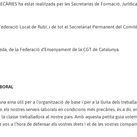
ES ha estat realitzada per les Secretaries de Formació,‭ ‬Jurídica 
Federació Local de Rubí,‭ ‬i de tot el Secretariat Permanent del Comit
‎‏Disseny de coberta,‭ ‬contraportada i il·lustracions:‭ ‬Roser Pineda,‭ ‬de la Federació d’Ensenyament de la CGT de Catalunya.
ABORAL
eina útil per a l’organització de base i per a la lluita dels treballa
s nostres serveis laborals en condicions més precàries,‭ ‬és a dir,‭ ‬en r
la classe treballadora al nostre país.‭ ‬Amb aquesta petita guia vole
vos a l’hora de defensar els vostres drets i el de les vostres compan