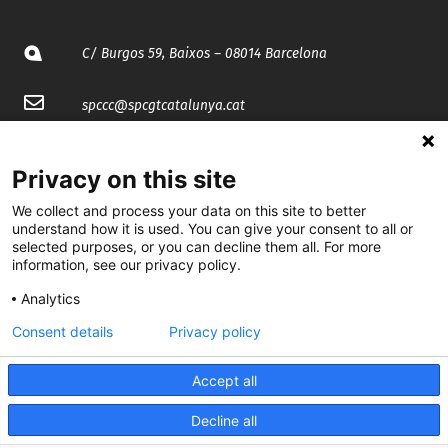
C/ Burgos 59, Baixos – 08014 Barcelona
spccc@
spcgtcatalunya.cat
935 120 481
Privacy on this site
We collect and process your data on this site to better
@CGTCatalunya
understand how it is used. You can give your consent to all or
selected purposes, or you can decline them all. For more
cgtcatalunya
information, see our privacy policy.
CGTCatalunya
Analytics
cgtcatalunya
Consent details
Privacy policy
Accept all
Desenvolupat per
Decline all