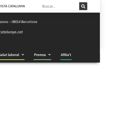
Search
VISTA CATALUNYA
Baixos – 08014 Barcelona
catalunya.cat
Salut laboral
Premsa
Afilia’t