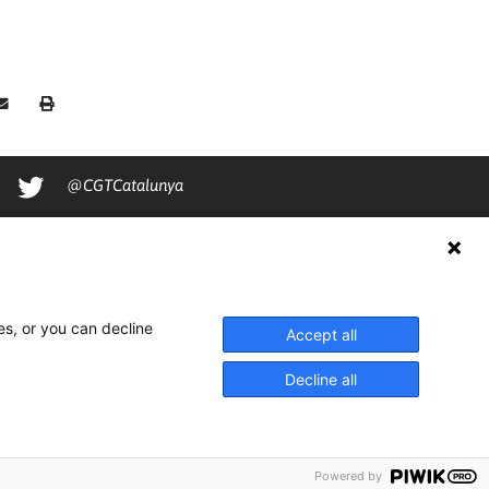
@CGTCatalunya
cgtcatalunya
CGTCatalunya
cgtcatalunya
es, or you can decline
Accept all
Decline all
Powered by