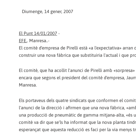
Diumenge, 14 gener, 2007
El Punt 14/01/2007
-
EFE.
. Manresa..-
El comitè d'empresa de Pirelli està «a l'expectativa» arran d
construir una nova fàbrica que substituiria l'actual i que p
El comitè, que ha acollit l'anunci de Pirelli amb «sorpresa»
encara que segons el president del comitè d'empresa, Jaume 
Manresa.
Els portaveus dels quatre sindicats que conformen el comi
l'anunci de la direcció i afirmen que una nova fàbrica, «am
una producció de pneumàtic de gamma mitjana-alta, «és una 
comitè va dir que se'ls ha informat que la nova planta tindr
esperançat que aquesta reducció es faci per la via menys tra