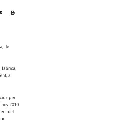
a, de
 fàbrica,
ent, a
ció» per
l'any 2010
dent del
rar