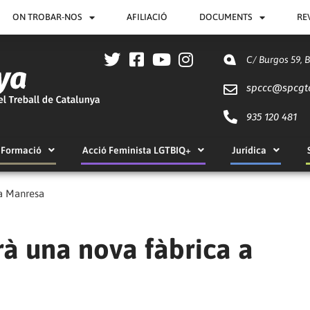
ON TROBAR-NOS
AFILIACIÓ
DOCUMENTS
RE
C/ Burgos 59, 
spccc@
spcgt
935 120 481
Formació
Acció Feminista LGTBIQ+
Jurídica
 a Manresa
rà una nova fàbrica a