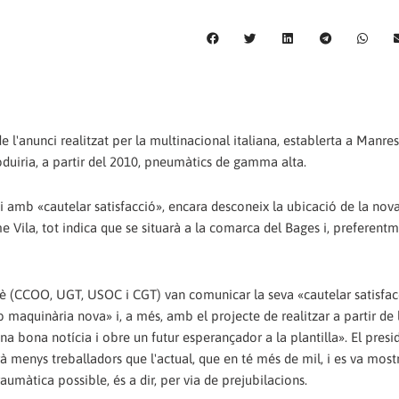
e l'anunci realitzat per la multinacional italiana, establerta a Manres
roduiria, a partir del 2010, pneumàtics de gamma alta.
 i amb «cautelar satisfacció», encara desconeix la ubicació de la nova
Vila, tot indica que se situarà a la comarca del Bages i, preferentm
tè (CCOO, UGT, USOC i CGT) van comunicar la seva «cautelar satisfac
b maquinària nova» i, a més, amb el projecte de realitzar a partir de 
bona notícia i obre un futur esperançador a la plantilla». El presi
à menys treballadors que l'actual, que en té més de mil, i es va most
umàtica possible, és a dir, per via de prejubilacions.