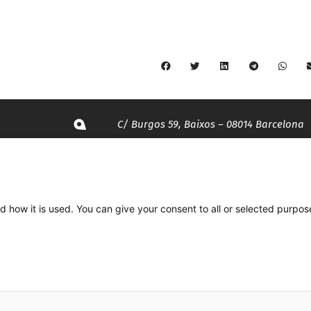
C/ Burgos 59, Baixos – 08014 Barcelona
spccc@
spcgtcatalunya.cat
935 120 481
d how it is used. You can give your consent to all or selected purpos
Desenvolupat per