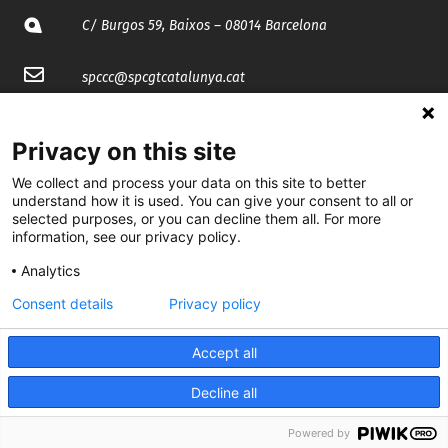
C/ Burgos 59, Baixos – 08014 Barcelona
spccc@
spcgtcatalunya.cat
935 120 481
Privacy on this site
We collect and process your data on this site to better
@CGTCatalunya
understand how it is used. You can give your consent to all or
selected purposes, or you can decline them all. For more
cgtcatalunya
information, see our privacy policy.
CGTCatalunya
Analytics
cgtcatalunya
Consent details
Privacy policy
Accept all
Desenvolupat per
Decline all
Powered by