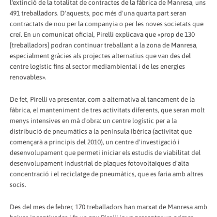
l'extinció de la totalitat de contractes de la fàbrica de Manresa, uns
491 treballadors. D'aquests, poc més d'una quarta part seran
contractats de nou per la companyia o per les noves societats que
creï. En un comunicat oficial, Pirelli explicava que «prop de 130
[treballadors] podran continuar treballant a la zona de Manresa,
especialment gràcies als projectes alternatius que van des del
centre logístic fins al sector mediambiental i de les energies
renovables».
De fet, Pirelli va presentar, com a alternativa al tancament de la
fàbrica, el manteniment de tres activitats diferents, que seran molt
menys intensives en mà d'obra: un centre logístic per a la
distribució de pneumàtics a la península Ibèrica (activitat que
començarà a principis del 2010), un centre d'investigació i
desenvolupament que permeti iniciar els estudis de viabilitat del
desenvolupament industrial de plaques fotovoltaiques d'alta
concentració i el reciclatge de pneumàtics, que es faria amb altres
socis.
Des del mes de febrer, 170 treballadors han marxat de Manresa amb