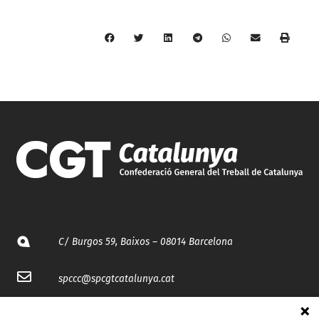
C/ Burgos 59, Baixos – 08014 Barcelona
spccc@
spcgtcatalunya.cat
935 120 481