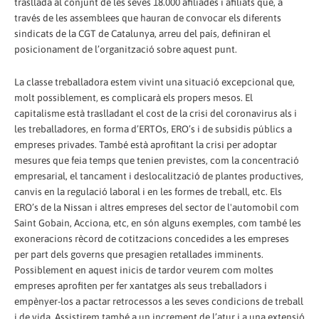
trasllada al conjunt de les seves 18.000 afiliades i afiliats que, a
través de les assemblees que hauran de convocar els diferents
sindicats de la CGT de Catalunya, arreu del país, definiran el
posicionament de l’organització sobre aquest punt.
La classe treballadora estem vivint una situació excepcional que,
molt possiblement, es complicarà els propers mesos. El
capitalisme està traslladant el cost de la crisi del coronavirus als i
les treballadores, en forma d’ERTOs, ERO’s i de subsidis públics a
empreses privades. També està aprofitant la crisi per adoptar
mesures que feia temps que tenien previstes, com la concentració
empresarial, el tancament i deslocalització de plantes productives,
canvis en la regulació laboral i en les formes de treball, etc. Els
ERO’s de la Nissan i altres empreses del sector de l'automobil com
Saint Gobain, Acciona, etc, en són alguns exemples, com també les
exoneracions rècord de cotitzacions concedides a les empreses
per part dels governs que presagien retallades imminents.
Possiblement en aquest inicis de tardor veurem com moltes
empreses aprofiten per fer xantatges als seus treballadors i
empènyer-los a pactar retrocessos a les seves condicions de treball
i de vida. Assistirem també a un increment de l’atur i a una extensió