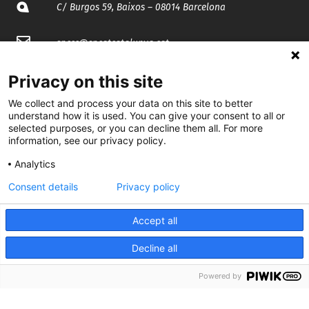
C/ Burgos 59, Baixos – 08014 Barcelona
spccc@
spcgtcatalunya.cat
935 120 481
Privacy on this site
We collect and process your data on this site to better
understand how it is used. You can give your consent to all or
@CGTCatalunya
selected purposes, or you can decline them all. For more
information, see our privacy policy.
cgtcatalunya
Analytics
CGTCatalunya
Consent details
Privacy policy
cgtcatalunya
Accept all
Decline all
Desenvolupat per
Powered by