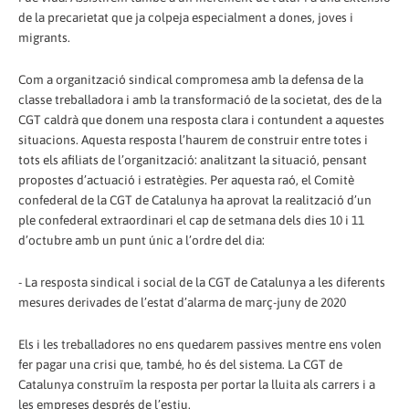
de la precarietat que ja colpeja especialment a dones, joves i
migrants.
Com a organització sindical compromesa amb la defensa de la
classe treballadora i amb la transformació de la societat, des de la
CGT caldrà que donem una resposta clara i contundent a aquestes
situacions. Aquesta resposta l’haurem de construir entre totes i
tots els afiliats de l’organització: analitzant la situació, pensant
propostes d’actuació i estratègies. Per aquesta raó, el Comitè
confederal de la CGT de Catalunya ha aprovat la realització d’un
ple confederal extraordinari el cap de setmana dels dies 10 i 11
d’octubre amb un punt únic a l’ordre del dia:
- La resposta sindical i social de la CGT de Catalunya a les diferents
mesures derivades de l’estat d’alarma de març-juny de 2020
Els i les treballadores no ens quedarem passives mentre ens volen
fer pagar una crisi que, també, ho és del sistema. La CGT de
Catalunya construïm la resposta per portar la lluita als carrers i a
les empreses després de l’estiu.