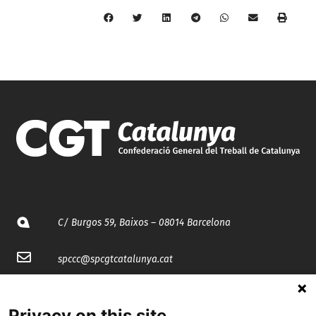
C/ Burgos 59, Baixos – 08014 Barcelona
spccc@
spcgtcatalunya.cat
935 120 481
Privacy on this site