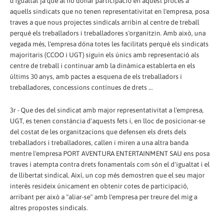
d'igualtat ja que al no donar participació en aquest procés a
aquells sindicats que no tenen representativitat en l'empresa, posa
traves a que nous projectes sindicals arribin al centre de treball
perquè els treballadors i treballadores s'organitzin. Amb això, una
vegada més, l'empresa dóna totes les facilitats perquè els sindicats
majoritaris (CCOO i UGT) siguin els únics amb representació als
centre de treball i continuar amb la dinàmica establerta en els
últims 30 anys, amb pactes a esquena de els treballadors i
treballadores, concessions contínues de drets ...
3r - Que des del sindicat amb major representativitat a l'empresa,
UGT, es tenen constància d'aquests fets i, en lloc de posicionar-se
del costat de les organitzacions que defensen els drets dels
treballadors i treballadores, callen i miren a una altra banda
mentre l'empresa PORT AVENTURA ENTERTAINMENT SAU ens posa
traves i atempta contra drets fonamentals com són el d'igualtat i el
de llibertat sindical. Així, un cop més demostren que el seu major
interès resideix únicament en obtenir cotes de participació,
arribant per això a "aliar-se" amb l'empresa per treure del mig a
altres propostes sindicals.