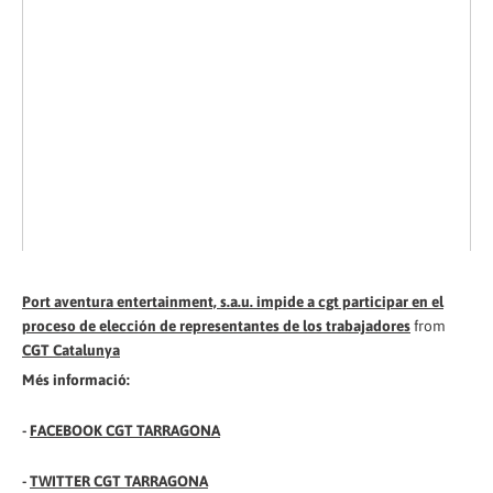
Port aventura entertainment, s.a.u. impide a cgt participar en el
proceso de elección de representantes de los trabajadores
from
CGT Catalunya
Més informació:
-
FACEBOOK CGT TARRAGONA
-
TWITTER CGT TARRAGONA