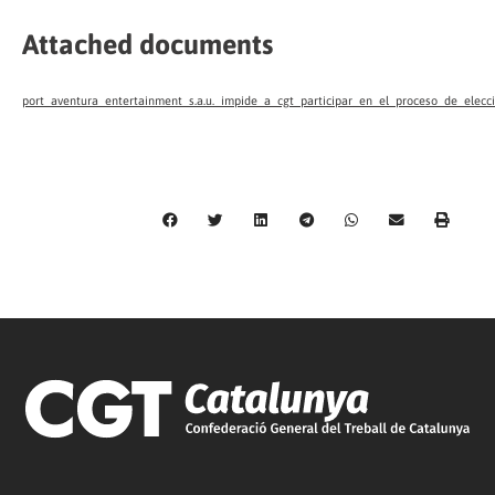
Attached documents
port_aventura_entertainment_s.a.u._impide_a_cgt_participar_en_el_proceso_de_elecc