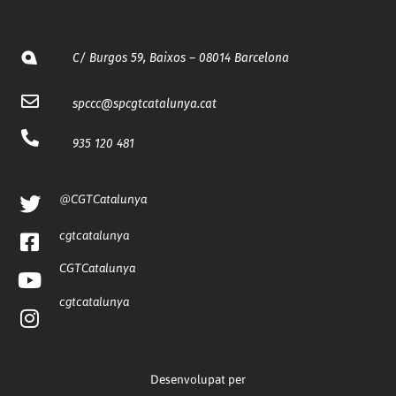
C/ Burgos 59, Baixos – 08014 Barcelona
spccc@
spcgtcatalunya.cat
935 120 481
@CGTCatalunya
cgtcatalunya
CGTCatalunya
cgtcatalunya
Desenvolupat per