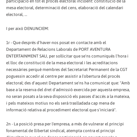
participació en tot el procés electoral incloent: constitució de la
mesa electoral, determinació del cens, elaboració del calendari
electoral, ...
I per això DENUNCIEM:
1r - Que després d'haver-nos posat en contacte amb el
Departament de Relacions Laborals de PORT AVENTURA
ENTERTAINMENT SAU, per sol·licitar que se'ns comuniqués l'hora i
el lloc de constitució de la mesa electoral i les acreditacions
necessàries perquè membres del Secretariat Permanent de la CGT
poguessin accedir al centre per assistir a l'obertura del procés
electoral; des d'aquest Departament se'ns ha comunicat que: "Amb
base a la reserva del dret d'admissió exercida per aquesta empresa,
no seran posats a la seva disposició els passes d'accés a la mateixa,
i pels mateixos motius no els serà traslladada cap mena de
informació relativa al procediment electoral que s'iniciarà".
2n - La posició presa per l'empresa, a més de vulnerar el principi
fonamental de llibertat sindical, atempta contra el principi