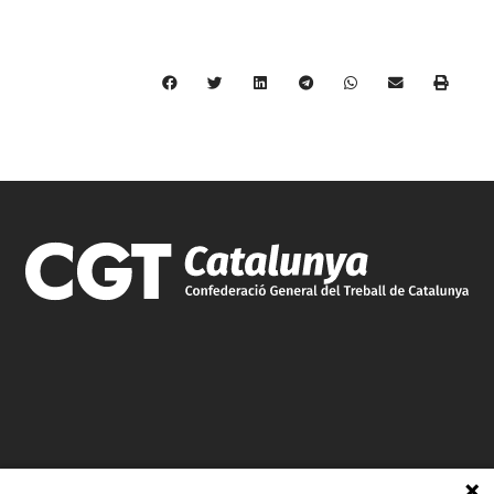
C/ Burgos 59, Baixos – 08014 Barcelona