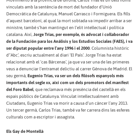
Movimiento a la província de Girona, Carlos Trias és un dels noms
vinculats amb la sentència de mort del fundador d’Unió
Democràtica de Catalunya, Manuel Carrasco i Formiguera. Els fills
d’aquest barceloní, al qual la mort sobtada va impedir arribar a ser
ministre, també s’han mantingut en l’elit intel·lectual i política
catalana. Així,
Jorge Trias, per exemple, és advocat i col·laborador
de la Fundación para los Análisis y los Estudios Sociales (FAES), i va
ser diputat popular entre l’any 1996 i el 2000
. Columnista històric
d’’Abc’, escriu actualment al diari ‘El País’. Jorge Trias ha estat
relacionat amb el ‘cas Bárcenas’, ja que va ser una de les primeres
veus a denunciar l’entramat delictiu al carrer Génova de Madrid. El
seu germà,
Eugenio Trias, va ser un dels filòsofs espanyols més
importants del segle xx, així com un dels promotors del manifest
del Foro Babel
, que reclamava més presència del castellà en els
espais públics de Catalunya. Vinculat intel·lectualment amb
Ciutadans, Eugenio Trias va morir a causa d’un càncer l’any 2013.
Un tercer germà, Carlos Trias, també va fer carrera dins les esferes
culturals com a escriptor i assagista.
Els Gay de Montellà