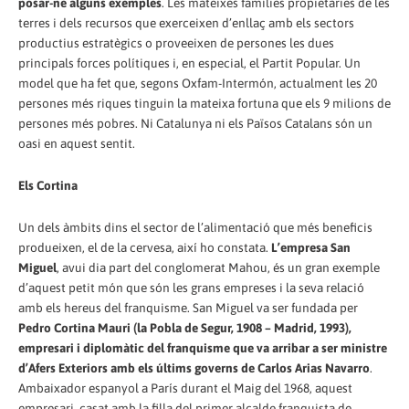
posar-ne alguns exemples
. Les mateixes famílies propietàries de les
terres i dels recursos que exerceixen d’enllaç amb els sectors
productius estratègics o proveeixen de persones les dues
principals forces polítiques i, en especial, el Partit Popular. Un
model que ha fet que, segons Oxfam-Intermón, actualment les 20
persones més riques tinguin la mateixa fortuna que els 9 milions de
persones més pobres. Ni Catalunya ni els Països Catalans són un
oasi en aquest sentit.
Els Cortina
Un dels àmbits dins el sector de l’alimentació que més beneficis
produeixen, el de la cervesa, així ho constata.
L’empresa San
Miguel
, avui dia part del conglomerat Mahou, és un gran exemple
d’aquest petit món que són les grans empreses i la seva relació
amb els hereus del franquisme. San Miguel va ser fundada per
Pedro Cortina Mauri (la Pobla de Segur, 1908 – Madrid, 1993),
empresari i diplomàtic del franquisme que va arribar a ser ministre
d’Afers Exteriors amb els últims governs de Carlos Arias Navarro
.
Ambaixador espanyol a París durant el Maig del 1968, aquest
empresari, casat amb la filla del primer alcalde franquista de