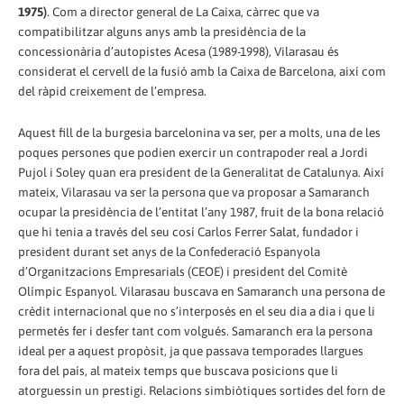
1975)
. Com a director general de La Caixa, càrrec que va
compatibilitzar alguns anys amb la presidència de la
concessionària d’autopistes Acesa (1989-1998), Vilarasau és
considerat el cervell de la fusió amb la Caixa de Barcelona, així com
del ràpid creixement de l’empresa.
Aquest fill de la burgesia barcelonina va ser, per a molts, una de les
poques persones que podien exercir un contrapoder real a Jordi
Pujol i Soley quan era president de la Generalitat de Catalunya. Així
mateix, Vilarasau va ser la persona que va proposar a Samaranch
ocupar la presidència de l’entitat l’any 1987, fruit de la bona relació
que hi tenia a través del seu cosí Carlos Ferrer Salat, fundador i
president durant set anys de la Confederació Espanyola
d’Organitzacions Empresarials (CEOE) i president del Comitè
Olímpic Espanyol. Vilarasau buscava en Samaranch una persona de
crèdit internacional que no s’interposés en el seu dia a dia i que li
permetés fer i desfer tant com volgués. Samaranch era la persona
ideal per a aquest propòsit, ja que passava temporades llargues
fora del país, al mateix temps que buscava posicions que li
atorguessin un prestigi. Relacions simbiòtiques sortides del forn de