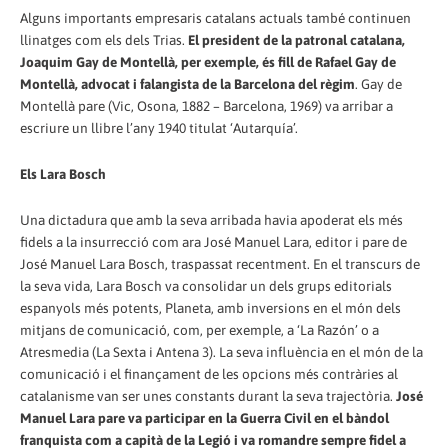
Alguns importants empresaris catalans actuals també continuen
llinatges com els dels Trias.
El president de la patronal catalana,
Joaquim Gay de Montellà, per exemple, és fill de Rafael Gay de
Montellà, advocat i falangista de la Barcelona del règim
. Gay de
Montellà pare (Vic, Osona, 1882 – Barcelona, 1969) va arribar a
escriure un llibre l’any 1940 titulat ‘Autarquía’.
Els Lara Bosch
Una dictadura que amb la seva arribada havia apoderat els més
fidels a la insurrecció com ara José Manuel Lara, editor i pare de
José Manuel Lara Bosch, traspassat recentment. En el transcurs de
la seva vida, Lara Bosch va consolidar un dels grups editorials
espanyols més potents, Planeta, amb inversions en el món dels
mitjans de comunicació, com, per exemple, a ‘La Razón’ o a
Atresmedia (La Sexta i Antena 3). La seva influència en el món de la
comunicació i el finançament de les opcions més contràries al
catalanisme van ser unes constants durant la seva trajectòria.
José
Manuel Lara pare va participar en la Guerra Civil en el bàndol
franquista com a capità de la Legió i va romandre sempre fidel a