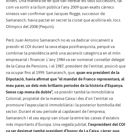
diners. Una manera de fer que van heretar els seus successors, tal
com va sortir a la llum pública l’any 2009 quan exalts càrrecs
xinesos van confirmar que Jacques Rogge, successor de
Samaranch, havia pactat en secret la ciutat que acolliria els Jocs
Olímpics del 2008 (Pequín).
Però Juan Antonio Samaranch no es va dedicar únicament a
presidir el COI durant la seva etapa postfranquista, perquè va
combinar la presidència amb una ascensió categòrica en el món
empresarial i financer. L’any 1984 va ser nomenat conseller delegat
de la Caixa de Pensions, i el 1987, president de l’entitat, posició que
va ocupar fins al 1999. Samaranch, que,
quan era president de la
Diputació, havia afirmat que “el mandat de Franco representarà, al
meu parer, un dels més brillants períodes de la història d’Espanya.
Sense cap mena de dubte”,
va presidir també la immobiliària
Colonial, propietat de la mateixa Caixa i des d’on l’entitat va
promoure l’especulació immobiliària i la posterior bombolla del
sector. Durant el seu període al capdavant de l’empresa,
Samaranch i el seu equip van situar-la entre les caixes d’estalvis
més importants d’Europa. Una vegada jubilat,
l’expresident del COI
va ser designat també president d’honor de La Caixa, càrrec que