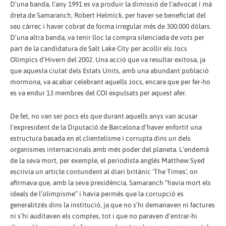
D’una banda, l’any 1991 es va produir la dimissió de l’advocat i mà
dreta de Samaranch, Robert Helmick, per haver-se beneficiat del
seu càrrec i haver cobrat de forma irregular més de 300.000 dòlars.
D’una altra banda, va tenir lloc la compra silenciada de vots per
part de la candidatura de Salt Lake City per acollir els Jocs
Olímpics d’Hivern del 2002. Una acció que va resultar exitosa, ja
que aquesta ciutat dels Estats Units, amb una abundant població
mormona, va acabar celebrant aquells Jocs, encara que per fer-ho
es va endur 13 membres del COI expulsats per aquest afer.
De fet, no van ser pocs els que durant aquells anys van acusar
l’expresident de la Diputació de Barcelona d’haver enfortit una
estructura basada en el clientelisme i corrupta dins un dels
organismes internacionals amb més poder del planeta. L’endemà
de la seva mort, per exemple, el periodista anglès Matthew Syed
escrivia un article contundent al diari britànic ‘The Times’, on
afirmava que, amb la seva presidència, Samaranch “havia mort els
ideals de l’olimpisme” i havia permès que la corrupció es
generalitzés dins la institució, ja que no s’hi demanaven ni factures
ni s’hi auditaven els comptes, tot i que no paraven d’entrar-hi