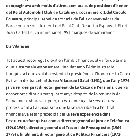
compaginava amb molts d’altres, com ara el de president d’honor
del Reial Automòbil Club de Catalunya, soci número 1 del Círculo
Ecuestre
, principal espai de trobada de l’elit conservadora de
Barcelona, o soci de mèrit del Reial Club Deportiu Espanyol. El rei
Joan Carles I el va nomenar el 1991 marquès de Samaranch.
Els Vilarasau
Tot aquest recorregut d’èxit en l’àmbit financer, el va fer de la mà
d’un altre català estretament vinculat amb l’Administració
franquista i que avui dia ostenta la presidència d’honor de La Caixa.
Es tracta del barceloní
Josep Vilarasau i Salat (1931), que l’any 1976
ja va ser designat director general de La Caixa de Pensions
, que va
acabar presidint durant quatre anys després de la renúncia de
Samaranch. Vilarasau, però, no va començar la seva carrera
professional a La Caixa, sinó que la seva arribada a l’entitat
financera va estar precedida per
la seva experiència dins
l’estructura franquista com a director general adjunt de Telefónica
(1966-1969), director general del Tresor i de Pressupostos (1969-
1975) i, finalment, director general de Política Financera (1972-