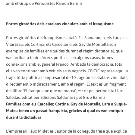
amb el Grup de Periodistes Ramon Barnils.
Portes giratòries dels catalans vinculats amb el franquisme
Portes giratòries del franquisme català. Els Samaranch, els Lara, els
Vilarasau, els Cortina, els Carceller o els Gay de Montellà són
exemples de famílies enriquides durant el règim dictatorial, que
van arribar a tenir càrrecs polítics i, en alguns casos, bones
connexions amb el general Franco. Arribada la democràcia, tots
ells van continuar amb èxit els seus negocis. CRÍTIC repassa aquí la
trajectòria política i empresarial de 10 cognoms catalans vinculats,
directament o indirectament, amb el règim. El text és un fragment
del llibre 'El franquisme que no marxa', escrit pel periodista Lluc
Salellas, editat per Edicions Saldonar i pel Grup Barnils.
Famílies com els Carceller, Cortina, Gay de Montellà, Lara o Suqué-
Mateu tenen un passat franquista, gràcies al qual es van enriquir
durant la dictadura
L’empresari Fèlix Millet és l’autor de la coneguda frase que explica