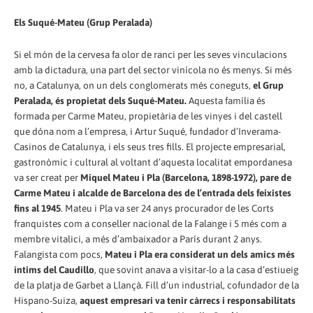
Els Suqué-Mateu (Grup Peralada)
Si el món de la cervesa fa olor de ranci per les seves vinculacions
amb la dictadura, una part del sector vinícola no és menys. Si més
no, a Catalunya, on un dels conglomerats més coneguts,
el Grup
Peralada, és propietat dels Suqué-Mateu.
Aquesta família és
formada per Carme Mateu, propietària de les vinyes i del castell
que dóna nom a l’empresa, i Artur Suqué, fundador d’Inverama-
Casinos de Catalunya, i els seus tres fills. El projecte empresarial,
gastronòmic i cultural al voltant d’aquesta localitat empordanesa
va ser creat per
Miquel Mateu i Pla (Barcelona, 1898-1972), pare de
Carme Mateu i alcalde de Barcelona des de l’entrada dels feixistes
fins al 1945
. Mateu i Pla va ser 24 anys procurador de les Corts
franquistes com a conseller nacional de la Falange i 5 més com a
membre vitalici, a més d’ambaixador a París durant 2 anys.
Falangista com pocs,
Mateu i Pla era considerat un dels amics més
íntims del Caudillo
, que sovint anava a visitar-lo a la casa d’estiueig
de la platja de Garbet a Llançà. Fill d’un industrial, cofundador de la
Hispano-Suiza,
aquest empresari va tenir càrrecs i responsabilitats