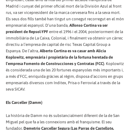
Madrid i cunyat del primer oficial mort de la División Azul al front
rus, va ser vicepresident de la marca cervesera fins a la seva mort.
Els seus dos fills també han tingut un conegut recorregut en el món
empresarial espanyol. D’una banda,
Alfonso Cortina va ser
president de Repsol-YPF
entre el 1996 i el 2004, posteriorment de la
immobiliària de La Caixa, Colonial, i finalment va obtenir un càrrec
directiu a l’empresa de capital de risc Texas Capital Group a
Espanya. De l’altra,
Alberto Cortina es va casar amb Alicia
Koplowitz, empresària i propietària de la fortuna heretada de
l’empresa Fomento de Construcciones y Contratas (FCC)
. Koplowitz
és considerada una de les 20 fortunes espanyoles més importants i,
a més d’FCC, enriquida gràcies al règim, disposa d’accions en grups
empresarials diversos com Inditex, Prisa o Ferrovial a través de la
seva SICAV.
Els Carceller (Damm)
La història de Damm no és substancialment diferent de la de San
Miguel pel que fa a les connexions amb el franquisme. El seu
fundador,
Demetrio Carceller Segura (Las Parras de Castellote,