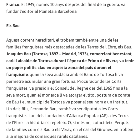
Franco
. El 1949, només 10 anys després del final de la guerra, va
fundar l’editorial Planeta a Barcelona.
Els Bau
Aquest corrent hereditari, el trobem també entre una de les
famílies franquistes més destacades de les Terres de l’Ebre, els Bau.
Joaquim Bau (Tortosa, 1897 – Madrid, 1973), comerciant benestant,
carlí i alcalde de Tortosa durant l’època de Primo de Rivera, va tenir
un paper polític clau en aquesta zona del país durant el
franquisme
, quan la seva audàcia amb el Banc de Tortosa li va
permetre acumular una gran fortuna. Procurador de les Corts
franquistes, va presidir el Consell del Regne des del 1965 fins a la
seva mort, quan el monarca li va atorgar el títol pòstum de comte
de Bau i el municipi de Tortosa va posar el seu nom a un institut.
Un dels fills, Fernando Bau, també va ser diputat a les Corts
franquistes i un dels fundadors d’Aliança Popular (AP) a les Terres
de l’Ebre. La història es repeteix. O, si més no, coincideix. Perquè,
de famílies com els Bau o els Veray, en el cas del Gironès, en trobem
a la majoria de comarques rurals catalanes.