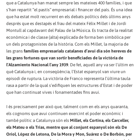
que a Catalunya han manat sempre les mateixes 400 famílies, i que
s’han repartit “el pastís” empresarial i financer del país. És una idea
que ha estat molt recurrent en els debats polítics dels últims anys
després que es destapés el frau del mateix Fèlix Millet i de Jordi
Montull al capdavant del Palau de la Música. Es tracta de la realitat
econòmica i de classe (alta) explicada de forma ben simbòlica per
un dels protagonistes de la història. Com els Millet, la majoria de
les grans
famílies empresarials catalanes d’avui dia són hereves de
les grans fortunes que van sortir beneficiades de la victòria de
l’Alzamiento Nacional l’any 1939
. De fet, aquell any va ser l’últim en
què Catalunya i, en conseqüència, l’Estat espanyol van viure un
episodi de ruptura. La victòria de Franco representa l’última taula
rasa a partir de la qual s’edifiquen les estructures d’Estat i de poder
que han continuat vives i fonamentades fins avui.
I és precisament per això que, talment com en els anys quaranta,
els cognoms que avui continuen exercint el poder econòmic i
també polític a Catalunya són els
Millet, els Cortina, els Carceller,
els Mateu o els Trias, mentre que al conjunt espanyol són els De
Oriol, López de Letona, De la Mora y Mon, Suárez o De Borbón, per