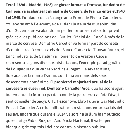
Terol, 1894 – Madrid, 1968), enginyer format a Terrassa, fundador de
Campsa, va acabar sent ministre de Comerç de Franco entre el 1940
i el 1945
. Fundador de la Falange amb Primo de Rivera, Carceller va
col·laborar amb l’Alemanya de Hitler i la Itàlia de Mussolini des
d’un Govern que va abandonar per fer fortuna en el sector privat
gràcies a les publicacions del ‘Butlletí Oficial de l’Estat’. A més de la
marca de cervesa, Demetrio Carceller va formar part de consells
d’administració com ara els del Banco Comercial Transatlántico, el
Banc Industrial de Catalunya, Fomento de Aragón i Cepsa, i
representa, segons diversos historiadors, l’exemple paradigmàtic
de l’oligarquia que va créixer dins el règim. La seva fortuna,
liderada per la marca Damm, continua en mans dels seus
descendents homònims.
El propietari majoritari actual de la
cervesera és el seu nét, Demetrio Carceller Arce
, que ha aconseguit
incrementar la fortuna participant de la petrolera canària Disa, i
sent conseller de Sacyr, CHL, Pescanova, Ebro Puleva, Gas Natural o
Repsol. Carceller Arce ha millorat les prestacions empresarials del
seu avi, encara que durant el 2014 va sortir a la llum la imputació
que el jutge Pablo Ruz, de l’Audiència Nacional, li va fer per
blanqueig de capitals i delicte contra la hisenda pública.