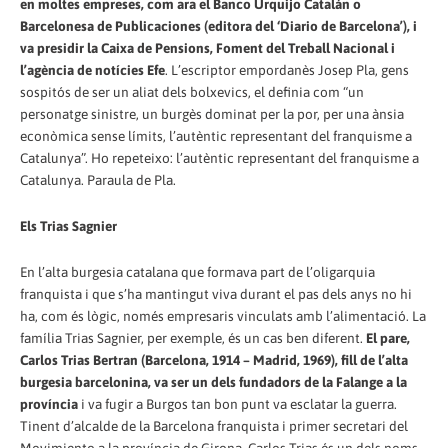
en moltes empreses, com ara el Banco Urquijo Catalán o
Barcelonesa de Publicaciones (editora del ‘Diario de Barcelona’), i
va presidir la Caixa de Pensions, Foment del Treball Nacional i
l’agència de notícies Efe
. L’escriptor empordanès Josep Pla, gens
sospitós de ser un aliat dels bolxevics, el definia com “un
personatge sinistre, un burgès dominat per la por, per una ànsia
econòmica sense límits, l’autèntic representant del franquisme a
Catalunya”. Ho repeteixo: l’autèntic representant del franquisme a
Catalunya. Paraula de Pla.
Els Trias Sagnier
En l’alta burgesia catalana que formava part de l’oligarquia
franquista i que s’ha mantingut viva durant el pas dels anys no hi
ha, com és lògic, només empresaris vinculats amb l’alimentació. La
família Trias Sagnier, per exemple, és un cas ben diferent.
El pare,
Carlos Trias Bertran (Barcelona, 1914 – Madrid, 1969), fill de l’alta
burgesia barcelonina, va ser un dels fundadors de la Falange a la
província
i va fugir a Burgos tan bon punt va esclatar la guerra.
Tinent d’alcalde de la Barcelona franquista i primer secretari del