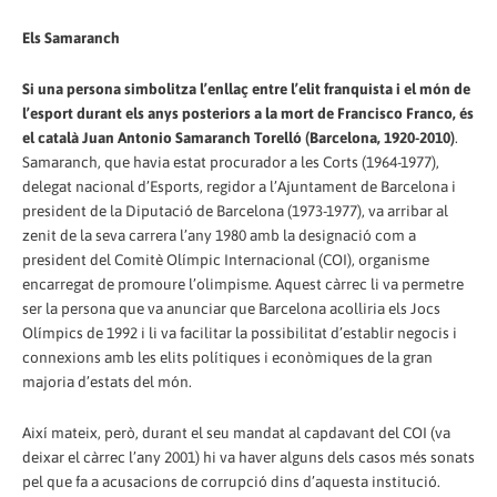
Els Samaranch
Si una persona simbolitza l’enllaç entre l’elit franquista i el món de
l’esport durant els anys posteriors a la mort de Francisco Franco, és
el català Juan Antonio Samaranch Torelló (Barcelona, 1920-2010)
.
Samaranch, que havia estat procurador a les Corts (1964-1977),
delegat nacional d’Esports, regidor a l’Ajuntament de Barcelona i
president de la Diputació de Barcelona (1973-1977), va arribar al
zenit de la seva carrera l’any 1980 amb la designació com a
president del Comitè Olímpic Internacional (COI), organisme
encarregat de promoure l’olimpisme. Aquest càrrec li va permetre
ser la persona que va anunciar que Barcelona acolliria els Jocs
Olímpics de 1992 i li va facilitar la possibilitat d’establir negocis i
connexions amb les elits polítiques i econòmiques de la gran
majoria d’estats del món.
Així mateix, però, durant el seu mandat al capdavant del COI (va
deixar el càrrec l’any 2001) hi va haver alguns dels casos més sonats
pel que fa a acusacions de corrupció dins d’aquesta institució.