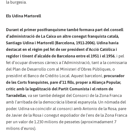
la burgesia.
Els Udina Martorell
Durant el primer postfranquisme també formava part del consell
d’administració de La Caixa un altre conegut franquista català,
Santiago Udina i Martorell (Barcelona, 1911-2006).
Udina havia
destacat en el règim pel fet de ser president d’Acció Catòlica i
regidor i tinent d’alcalde de Barcelona entre el 1951 i el 1956
, i pel
fet d’ocupar diversos càrrecs a l’Administració, tant a la comissaria
del Plan de Desarrollo com al Ministeri d’Obres Públiques, o
presidint el Banco de Crédito Local. Aquest barceloní,
procurador
de les Corts franquistes, pare d’11 fills, proper a Aliança Popular,
crític amb la legalització del Partit Comunista i el retorn de
Tarradellas
, va ser també delegat del Consorci de la Zona Franca
amb l’arribada de la democràcia liberal espanyola. Un nòmada del
poder. Udina va coincidir al consorci amb Antonio de la Rosa, pare
de Javier de la Rosa i conegut espoliador de l’ens de la Zona Franca
per un valor de 1.230 milions de pessetes (aproximadament 7
milions d’euros).