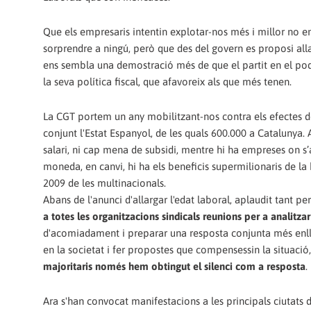
Que els empresaris intentin explotar-nos més i millor no e
sorprendre a ningú, però que des del govern es proposi alla
ens sembla una demostració més de que el partit en el pode
la seva política fiscal, que afavoreix als que més tenen.
La CGT portem un any mobilitzant-nos contra els efectes de
conjunt l'Estat Espanyol, de les quals 600.000 a Catalunya
salari, ni cap mena de subsidi, mentre hi ha empreses on s
moneda, en canvi, hi ha els beneficis supermilionaris de la b
2009 de les multinacionals.
Abans de l'anunci d'allargar l'edat laboral, aplaudit tant p
a totes les organitzacions sindicals reunions per a analitza
d'acomiadament i preparar una resposta conjunta més enll
en la societat i fer propostes que compensessin la situació, 
majoritaris només hem obtingut el silenci com a resposta
.
Ara s'han convocat manifestacions a les principals ciutat