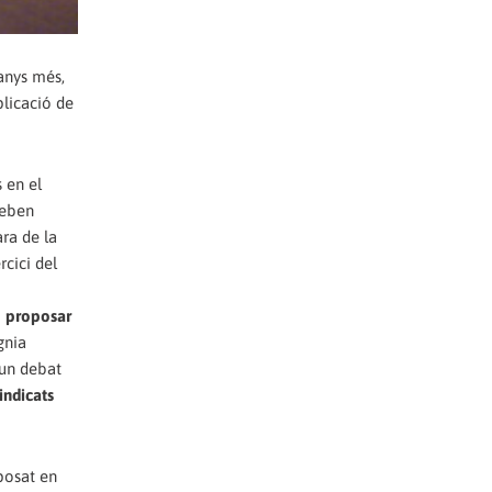
 anys més,
plicació de
 en el
ceben
ra de la
rcici del
 proposar
gnia
 un debat
indicats
posat en