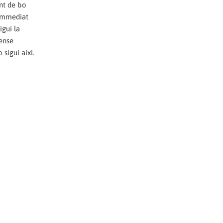
ant de bo
 immediat
gui la
sense
sigui així.