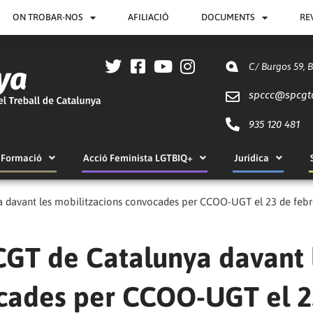
ON TROBAR-NOS
AFILIACIÓ
DOCUMENTS
RE
C/ Burgos 59, 
spccc@
spcgt
935 120 481
Formació
Acció Feminista LGTBIQ+
Jurídica
a davant les mobilitzacions convocades per CCOO-UGT el 23 de febr
CGT de Catalunya davant 
ocades per CCOO-UGT el 2