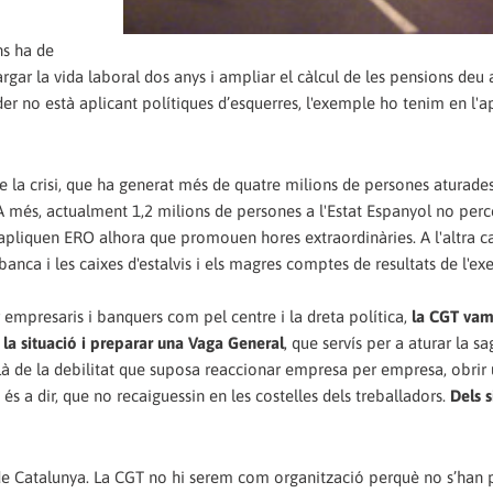
ns ha de
rgar la vida laboral dos anys i ampliar el càlcul de les pensions deu
r no està aplicant polítiques d’esquerres, l'exemple ho tenim en l'a
 la crisi, que ha generat més de quatre milions de persones aturades
. A més, actualment 1,2 milions de persones a l'Estat Espanyol no per
’apliquen ERO alhora que promouen hores extraordinàries. A l'altra ca
anca i les caixes d'estalvis i els magres comptes de resultats de l'exe
er empresaris i banquers com pel centre i la dreta política,
la CGT vam
r la situació i preparar una Vaga General
, que servís per a aturar la sa
à de la debilitat que suposa reaccionar empresa per empresa, obrir
és a dir, que no recaiguessin en les costelles dels treballadors.
Dels s
s de Catalunya. La CGT no hi serem com organització perquè no s’han 