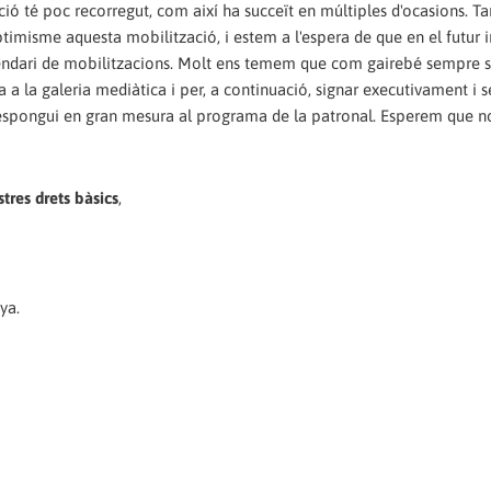
ó té poc recorregut, com així ha succeït en múltiples d'ocasions. T
misme aquesta mobilització, i estem a l'espera de que en el futur
lendari de mobilitzacions. Molt ens temem que com gairebé sempre si
a la galeria mediàtica i per, a continuació, signar executivament i 
espongui en gran mesura al programa de la patronal. Esperem que no 
tres drets bàsics
,
ya.