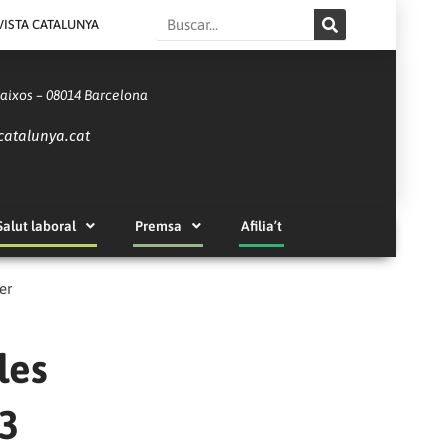
Search
VISTA CATALUNYA
Baixos – 08014 Barcelona
catalunya.cat
Salut laboral
Premsa
Afilia’t
er
les
3