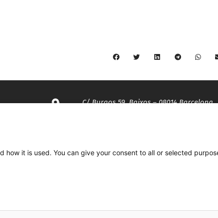
C/ Burgos 59, Baixos – 08014 Barcelona
spccc@
spcgtcatalunya.cat
d how it is used. You can give your consent to all or selected purpos
935 120 481
Desenvolupat per