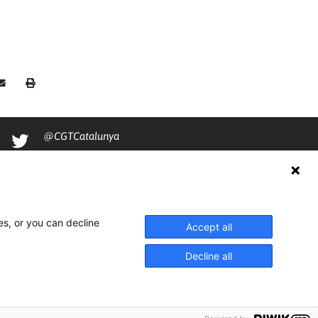
@CGTCatalunya
cgtcatalunya
CGTCatalunya
cgtcatalunya
es, or you can decline
Accept all
Decline all