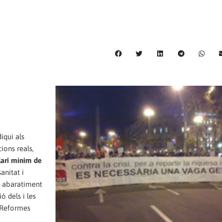
iqui als
ions reals,
alari mínim de
anitat i
: abaratiment
ó dels i les
s Reformes