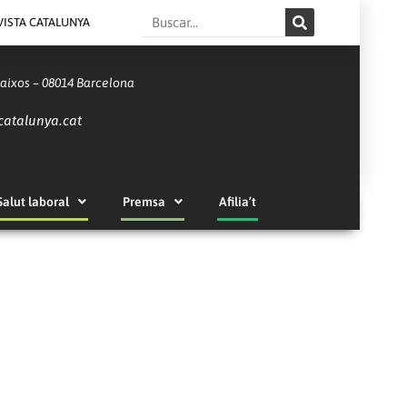
Search
VISTA CATALUNYA
Baixos – 08014 Barcelona
catalunya.cat
Salut laboral
Premsa
Afilia’t