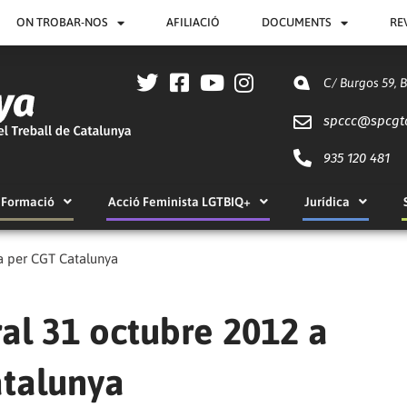
ON TROBAR-NOS
AFILIACIÓ
DOCUMENTS
RE
C/ Burgos 59, 
spccc@
spcgt
935 120 481
Formació
Acció Feminista LGTBIQ+
Jurídica
a per CGT Catalunya
al 31 octubre 2012 a
atalunya