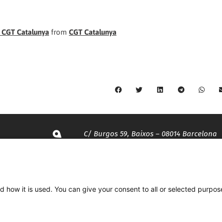
r CGT Catalunya
from
CGT Catalunya
C/ Burgos 59, Baixos – 08014 Barcelona
spccc@
spcgtcatalunya.cat
d how it is used. You can give your consent to all or selected purpos
935 120 481