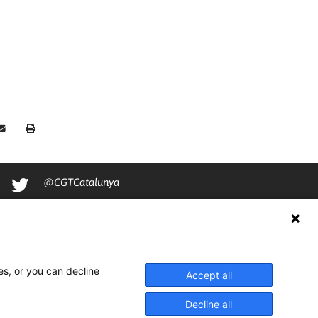
@CGTCatalunya
cgtcatalunya
CGTCatalunya
cgtcatalunya
es, or you can decline
Accept all
Decline all