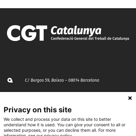
C/ Burgos 59, Baixos – 08014 Barcelona
spccc@
spcgtcatalunya.cat
Privacy on this site
935 120 481
We collect and process your data on this site to better
understand how it is used. You can give your consent to all or
@CGTCatalunya
selected purposes, or you can decline them all. For more
information, see our privacy policy.