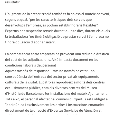
resultats”.
L’augment de la precarització també es fa palesa al mateix conveni,
segons el qual, “per les característiques dels serveis que
desenvolupa l’empresa, es podran establir horaris flexibles”.
Expertus pot suspendre serveis durant quinze dies, durant els quals
la treballadora “no tindrà obligació de prestar servei i l’empresa no
tindrà obligació d’abonar salari”.
La competència entre empreses ha provocat una reducció dràstica
del cost de les adjudicacions. Això impacta durament en les
condicions laborals del personal
Aquest traspàs de responsabilitats no només ha estat una
conseqüència de l’entrada del sector privat als equipaments
culturals de la ciutat. El patró es reprodueix a molts dels centres
exclusivament públics, com els diversos centres del Museu
d’Història de Barcelona o les instal·lacions del mateix Ajuntament.
Tot i això, el personal afectat pel conveni d’Expertus està obligat a
“obeir única i exclusivament les ordres i instruccions emanades
directament de la direcció d’Expertus Servicios de Atención al