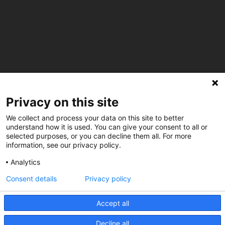
C/ Burgos 59, Baixos – 08014 Barcelona
Privacy on this site
spccc@
spcgtcatalunya.cat
We collect and process your data on this site to better
understand how it is used. You can give your consent to all or
935 120 481
selected purposes, or you can decline them all. For more
information, see our privacy policy.
@CGTCatalunya
Analytics
Consent details
Privacy policy
cgtcatalunya
CGTCatalunya
Accept all
cgtcatalunya
Decline all