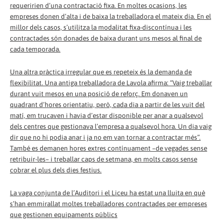
requeririen d’una contractació fixa. En moltes ocasions, les
empreses donen d’alta i de baixa la treballadora el mateix dia. En el
millor dels casos, s’utilitza la modalitat fixa-discontínua i les
contractades són donades de baixa durant uns mesos al final de
cada temporada.
Una altra pràctica irregular que es repeteix és la demanda de
flexibilitat. Una antiga treballadora de Lavola afirma: “Vaig treballar
durant vuit mesos en una posició de reforç. Em donaven un
quadrant d’hores orientatiu, però, cada dia a partir de les vuit del
matí, em trucaven i havia d’estar disponible per anar a qualsevol
dels centres que gestionava l’empresa a qualsevol hora. Un dia vaig
dir que no hi podia anar i ja no em van tornar a contractar més”.
També es demanen hores extres contínuament –de vegades sense
retribuir-les– i treballar caps de setmana, en molts casos sense
cobrar el plus dels dies festius.
La vaga conjunta de l’Auditori i el Liceu ha estat una lluita en què
s’han emmirallat moltes treballadores contractades per empreses
que gestionen equipaments públics