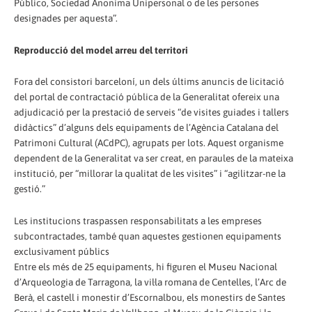
Público, Sociedad Anonima Unipersonal o de les persones
designades per aquesta”.
Reproducció del model arreu del territori
Fora del consistori barceloní, un dels últims anuncis de licitació
del portal de contractació pública de la Generalitat ofereix una
adjudicació per la prestació de serveis “de visites guiades i tallers
didàctics” d’alguns dels equipaments de l’Agència Catalana del
Patrimoni Cultural (ACdPC), agrupats per lots. Aquest organisme
dependent de la Generalitat va ser creat, en paraules de la mateixa
institució, per “millorar la qualitat de les visites” i “agilitzar-ne la
gestió.”
Les institucions traspassen responsabilitats a les empreses
subcontractades, també quan aquestes gestionen equipaments
exclusivament públics
Entre els més de 25 equipaments, hi figuren el Museu Nacional
d’Arqueologia de Tarragona, la vil·la romana de Centelles, l’Arc de
Berà, el castell i monestir d’Escornalbou, els monestirs de Santes