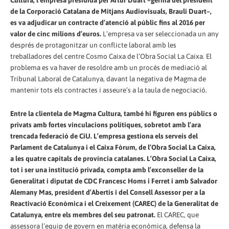
Cultura, l’empresa presidida per Artur Duart –germà del president
de la Corporació Catalana de Mitjans Audiovisuals, Brauli Duart–,
es va adjudicar un contracte d’atenció al públic fins al 2016 per
valor de cinc milions d’euros.
L’empresa va ser seleccionada un any
després de protagonitzar un conflicte laboral amb les
treballadores del centre Cosmo Caixa de l’Obra Social La Caixa. El
problema es va haver de resoldre amb un procés de mediació al
Tribunal Laboral de Catalunya, davant la negativa de Magma de
mantenir tots els contractes i asseure’s a la taula de negociació.
Entre la clientela de Magma Cultura, també hi figuren ens públics o
privats amb fortes vinculacions polítiques, sobretot amb l’ara
trencada federació de CiU. L’empresa gestiona els serveis del
Parlament de Catalunya i el Caixa Fòrum, de l’Obra Social La Caixa,
a les quatre capitals de província catalanes. L’Obra Social La Caixa,
tot i ser una institució privada, compta amb l’exconseller de la
Generalitat i diputat de CDC Francesc Homs i Ferret i amb Salvador
Alemany Mas, president d’Abertis i del Consell Assessor per a la
Reactivació Econòmica i el Creixement (CAREC) de la Generalitat de
Catalunya, entre els membres del seu patronat.
El CAREC, que
assessora l’equip de govern en matèria econòmica, defensa la