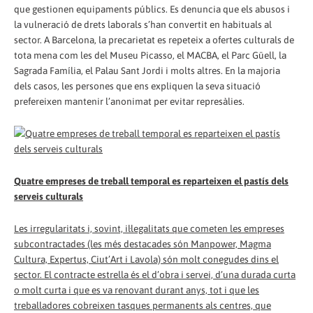
que gestionen equipaments públics. Es denuncia que els abusos i
la vulneració de drets laborals s’han convertit en habituals al
sector. A Barcelona, la precarietat es repeteix a ofertes culturals de
tota mena com les del Museu Picasso, el MACBA, el Parc Güell, la
Sagrada Família, el Palau Sant Jordi i molts altres. En la majoria
dels casos, les persones que ens expliquen la seva situació
prefereixen mantenir l’anonimat per evitar represàlies.
Quatre empreses de treball temporal es reparteixen el pastís dels
serveis culturals
Les irregularitats i, sovint, il·legalitats que cometen les empreses
subcontractades (les més destacades són Manpower, Magma
Cultura, Expertus, Ciut’Art i Lavola) són molt conegudes dins el
sector. El contracte estrella és el d’obra i servei, d’una durada curta
o molt curta i que es va renovant durant anys, tot i que les
treballadores cobreixen tasques permanents als centres, que