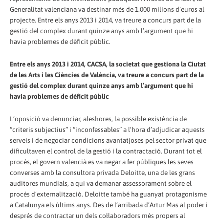
Generalitat valenciana va destinar més de 1.000 milions d’euros al
projecte. Entre els anys 2013 i 2014, va treure a concurs part de la
gestió del complex durant quinze anys amb l’argument que hi
havia problemes de dèficit públic.
Entre els anys 2013 i 2014, CACSA, la societat que gestiona la Ciutat
de les Arts i les Ciències de València, va treure a concurs part de la
gestió del complex durant quinze anys amb l’argument que hi
havia problemes de dèficit públic
L’oposició va denunciar, aleshores, la possible existència de
“criteris subjectius” i “inconfessables” a l’hora d’adjudicar aquests
serveis i de negociar condicions avantatjoses pel sector privat que
dificultaven el control de la gestió i la contractació. Durant tot el
procés, el govern valencià es va negar a fer públiques les seves
converses amb la consultora privada Deloitte, una de les grans
auditores mundials, a qui va demanar assessorament sobre el
procés d’externalització. Deloitte també ha guanyat protagonisme
a Catalunya els últims anys. Des de l’arribada d’Artur Mas al poder i
després de contractar un dels col·laboradors més propers al