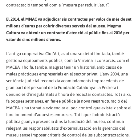
contractació temporal com a “mesura per reduir l’atur”.
El 2014, el MNAC va adjudicar sis contractes per valor de més de set
milions d’euros per cobrir diversos serveis del museu. Magma
Cultura va obtenir un contracte d’atenció al públic fins al 2016 per
valor de cinc milions d’euros.
L’antiga cooperativa Ciut’Art, avui una societat limitada, també
gestiona equipaments públics, com la Virreina, i consorcis, com el
MACBA. I ho fa, també, malgrat tenir un historial amb casos de
males pràctiques empresarials en el sector privat. L’any 2004, una
sentència judicial reconeixia acomiadaments improcedents de
gran part del personal de la Fundació Catalunya-La Pedrera i
denúncies d’irregularitats a l’hora de redactar contractes. Tot i així,
fa poques setmanes, en fer-se pública la nova reestructuració del
MACBA, s’ha tornat a evidenciar el poc control que existeix sobre el
funcionament d’aquestes empreses. Tot i que l’administració
pública guanya presència dins la fundació del museu, continua
relegant les responsabilitats d’externalització en la gerència del
museu sense imposar criteris de control de les subcontractacions,