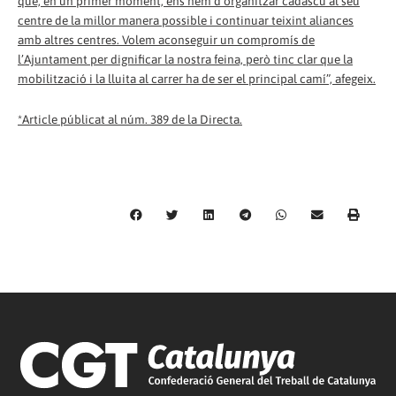
que, en un primer moment, ens hem d’organitzar cadascú al seu
centre de la millor manera possible i continuar teixint aliances
amb altres centres. Volem aconseguir un compromís de
l’Ajuntament per dignificar la nostra feina, però tinc clar que la
mobilització i la lluita al carrer ha de ser el principal camí”, afegeix.
*Article públicat al núm. 389 de la Directa.