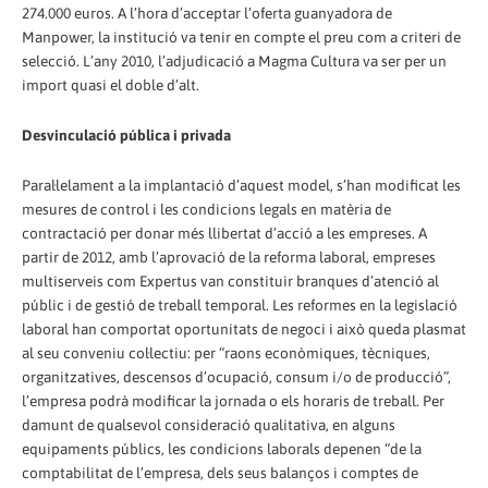
274.000 euros. A l’hora d’acceptar l’oferta guanyadora de
Manpower, la institució va tenir en compte el preu com a criteri de
selecció. L’any 2010, l’adjudicació a Magma Cultura va ser per un
import quasi el doble d’alt.
Desvinculació pública i privada
Paral·lelament a la implantació d’aquest model, s’han modificat les
mesures de control i les condicions legals en matèria de
contractació per donar més llibertat d’acció a les empreses. A
partir de 2012, amb l’aprovació de la reforma laboral, empreses
multiserveis com Expertus van constituir branques d’atenció al
públic i de gestió de treball temporal. Les reformes en la legislació
laboral han comportat oportunitats de negoci i això queda plasmat
al seu conveniu col·lectiu: per “raons econòmiques, tècniques,
organitzatives, descensos d’ocupació, consum i/o de producció”,
l’empresa podrà modificar la jornada o els horaris de treball. Per
damunt de qualsevol consideració qualitativa, en alguns
equipaments públics, les condicions laborals depenen “de la
comptabilitat de l’empresa, dels seus balanços i comptes de