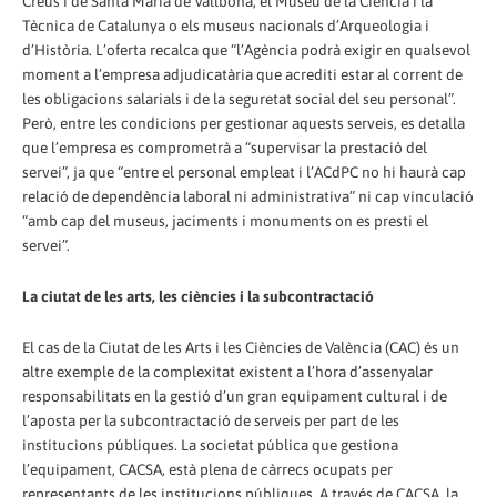
Creus i de Santa Maria de Vallbona, el Museu de la Ciència i la
Tècnica de Catalunya o els museus nacionals d’Arqueologia i
d’Història. L’oferta recalca que “l’Agència podrà exigir en qualsevol
moment a l’empresa adjudicatària que acrediti estar al corrent de
les obligacions salarials i de la seguretat social del seu personal”.
Però, entre les condicions per gestionar aquests serveis, es detalla
que l’empresa es comprometrà a “supervisar la prestació del
servei”, ja que “entre el personal empleat i l’ACdPC no hi haurà cap
relació de dependència laboral ni administrativa” ni cap vinculació
“amb cap del museus, jaciments i monuments on es presti el
servei”.
La ciutat de les arts, les ciències i la subcontractació
El cas de la Ciutat de les Arts i les Ciències de València (CAC) és un
altre exemple de la complexitat existent a l’hora d’assenyalar
responsabilitats en la gestió d’un gran equipament cultural i de
l’aposta per la subcontractació de serveis per part de les
institucions públiques. La societat pública que gestiona
l’equipament, CACSA, està plena de càrrecs ocupats per
representants de les institucions públiques. A través de CACSA, la