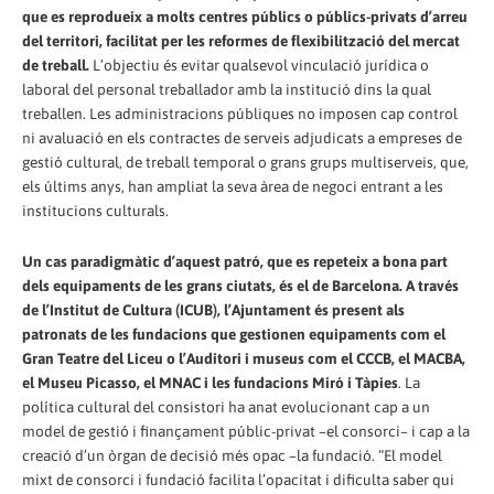
que es reprodueix a molts centres públics o públics-privats d’arreu
del territori, facilitat per les reformes de flexibilització del mercat
de treball.
L’objectiu és evitar qualsevol vinculació jurídica o
laboral del personal treballador amb la institució dins la qual
treballen. Les administracions públiques no imposen cap control
ni avaluació en els contractes de serveis adjudicats a empreses de
gestió cultural, de treball temporal o grans grups multiserveis, que,
els últims anys, han ampliat la seva àrea de negoci entrant a les
institucions culturals.
Un cas paradigmàtic d’aquest patró, que es repeteix a bona part
dels equipaments de les grans ciutats, és el de Barcelona. A través
de l’Institut de Cultura (ICUB), l’Ajuntament és present als
patronats de les fundacions que gestionen equipaments com el
Gran Teatre del Liceu o l’Auditori i museus com el CCCB, el MACBA,
el Museu Picasso, el MNAC i les fundacions Miró i Tàpies
. La
política cultural del consistori ha anat evolucionant cap a un
model de gestió i finançament públic-privat –el consorci– i cap a la
creació d’un òrgan de decisió més opac –la fundació. “El model
mixt de consorci i fundació facilita l’opacitat i dificulta saber qui