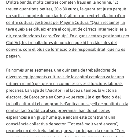
D’altra banda, molts centres cometen fraus en la nòmina. “Et
treuen quantitats petites, 20 o 30 euros, la quantitat justa perquè
no surti a compte denunciar-ho”, afirma una extreballadora d’un
centre cultural gestionat per Magma Cultura. “Quan reclames, la
teva queixa es dilueix entre el conjunt de càrrecs intermedis, és a
dir, coordinadores i caps d’equip”. En alguns centres gestionats per
Ciut’Art, les treballadores denuncien que hi ha clàusules del
conveni, com el plus de formació o de responsabilitat, que no es
paguen.
Fa només unes setmanes, una quinzena de treballadores de
diversos equipaments culturals de la capital catalana va fer una
primera reunió per posar en comú les seves situacions laborals
precàries. La vaga de l’Auditori i el Liceu i, també, la victòria
electoral de Barcelona en Comú –que recull la dignificació del
treball cultural i el compromís d’aplicar un segell de qualitat en la
contractació pública al seu programa– han donat certes
esperances a un grup humà que encara està construint una
consciència col·lectiva de sector. “Tot està molt verd encara”,
reconeix un dels treballadors que va participar a la reunió. “Crec