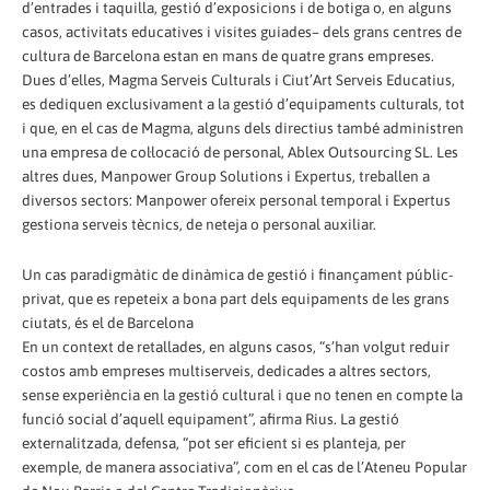
d’entrades i taquilla, gestió d’exposicions i de botiga o, en alguns
casos, activitats educatives i visites guiades– dels grans centres de
cultura de Barcelona estan en mans de quatre grans empreses.
Dues d’elles, Magma Serveis Culturals i Ciut’Art Serveis Educatius,
es dediquen exclusivament a la gestió d’equipaments culturals, tot
i que, en el cas de Magma, alguns dels directius també administren
una empresa de col·locació de personal, Ablex Outsourcing SL. Les
altres dues, Manpower Group Solutions i Expertus, treballen a
diversos sectors: Manpower ofereix personal temporal i Expertus
gestiona serveis tècnics, de neteja o personal auxiliar.
Un cas paradigmàtic de dinàmica de gestió i finançament públic-
privat, que es repeteix a bona part dels equipaments de les grans
ciutats, és el de Barcelona
En un context de retallades, en alguns casos, “s’han volgut reduir
costos amb empreses multiserveis, dedicades a altres sectors,
sense experiència en la gestió cultural i que no tenen en compte la
funció social d’aquell equipament”, afirma Rius. La gestió
externalitzada, defensa, “pot ser eficient si es planteja, per
exemple, de manera associativa”, com en el cas de l’Ateneu Popular