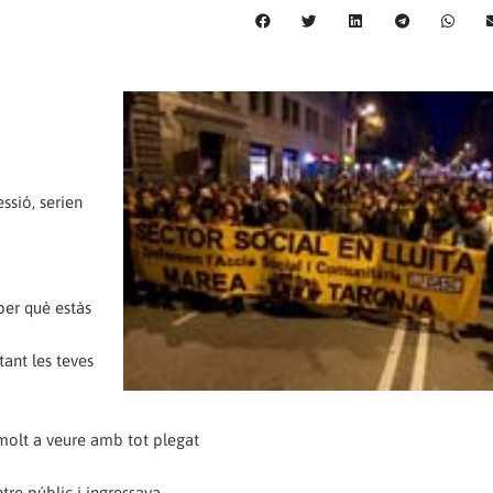
ssió, serien
per què estàs
tant les teves
é molt a veure amb tot plegat
ntre públic i ingressava