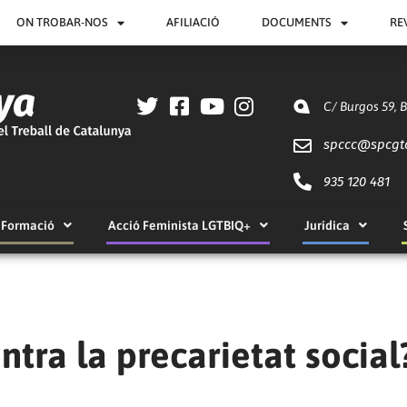
ON TROBAR-NOS
AFILIACIÓ
DOCUMENTS
RE
C/ Burgos 59, 
spccc@
spcgt
935 120 481
Formació
Acció Feminista LGTBIQ+
Jurídica
ntra la precarietat social