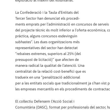
explotació al màxim del voluntariat.
La Confederació i la Taula d’Entitats del
Tercer Sector han denunciat els procedi-
ments emprats per l’administració en concursos de serveis s
del projecte tècnic és molt inferior a l’oferta econòmica, c
pràctica, alguns concursos esdevinguin
subhastes”. Les dues organitzacions més
representatives del sector han detectat
“rebaixes extremes, superiors al 25% (del
pressupost de licitació)” que afecten de
manera radical la qualitat de l’atenció. Una
centralitat de la relació cost-benefici que es
tradueix en una “penalització addicional
per a les entitats socials que tradicionalment ja s’han vist 
les empreses mercantils en els procediments de contractac
El col·lectiu Defensem l’Acció Social i
Comunitària (DASC), format per professionals del sector, ha 