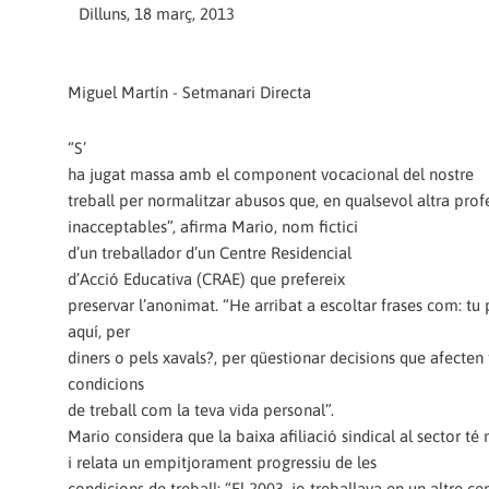
Dilluns, 18 març, 2013
Miguel Martín - Setmanari Directa
“S’
ha jugat massa amb el component vocacional del nostre
treball per normalitzar abusos que, en qualsevol altra profe
inacceptables”, afirma Mario, nom fictici
d’un treballador d’un Centre Residencial
d’Acció Educativa (CRAE) que prefereix
preservar l’anonimat. “He arribat a escoltar frases com: tu 
aquí, per
diners o pels xavals?, per qüestionar decisions que afecten 
condicions
de treball com la teva vida personal”.
Mario considera que la baixa afiliació sindical al sector t
i relata un empitjorament progressiu de les
condicions de treball: “El 2003, jo treballava en un altre ce