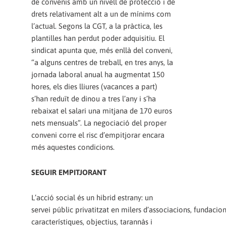
de convenis amb un nivell de protecció i de
drets relativament alt a un de mínims com
l’actual. Segons la CGT, a la pràctica, les
plantilles han perdut poder adquisitiu. El
sindicat apunta que, més enllà del conveni,
“a alguns centres de treball, en tres anys, la
jornada laboral anual ha augmentat 150
hores, els dies lliures (vacances a part)
s’han reduït de dinou a tres l’any i s’ha
rebaixat el salari una mitjana de 170 euros
nets mensuals”. La negociació del proper
conveni corre el risc d’empitjorar encara
més aquestes condicions.
SEGUIR EMPITJORANT
L’acció social és un hibrid estrany: un
servei públic privatitzat en milers d’associacions, fundaci
característiques, objectius, tarannàs i