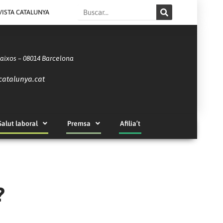
Search
VISTA CATALUNYA
Baixos – 08014 Barcelona
catalunya.cat
Salut laboral
Premsa
Afilia’t
?