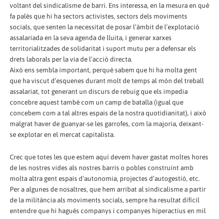
voltant del sindicalisme de barri. Ens interessa, en la mesura en què
fa palès que hi ha sectors activistes, sectors dels moviments
socials, que senten la necessitat de posar l’àmbit de l’explotació
assalariada en la seva agenda de lluita, i generar xarxes
territorialitzades de solidaritat i suport mutu per a defensar els
drets laborals per la via de l’acció directa.
Això ens sembla important, perquè sabem que hi ha molta gent
que ha viscut d’esquenes durant molt de temps al món del treball
assalariat, tot generant un discurs de rebuig que els impedia
concebre aquest també com un camp de batalla (igual que
concebem com a tal altres espais de la nostra quotidianitat), i això
malgrat haver de guanyar-se les garrofes, com la majoria, deixant-
se explotar en el mercat capitalista.
Crec que totes les que estem aquí devem haver gastat moltes hores
de les nostres vides als nostres barris o pobles construint amb
molta altra gent espais d’autonomia, projectes d’autogestió, etc.
Per a algunes de nosaltres, que hem arribat al sindicalisme a partir
de la militància als moviments socials, sempre ha resultat difícil
entendre que hi hagués companys i companyes hiperactius en mil