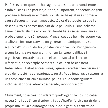
Però és evident que si hi ha hagut una cesura, un divorci, entre el
sindicalisme i una part majoritària, o important, de sectors de gent
precària activa als moviments socials no ha estat ni és només a
causa d’aquests mecanismes psicològics d’autodefensa que he
descrit. Això és només una part de la pel·lícula. El sindicalisme, i
l’anarcosindicalisme en concret, també té les seves mancances, i
probablement no són poques. Mancances que hem de reconèixer,
analitzar i intentar canviar, tot generant dinàmiques noves.
Algunes d’elles, cal dir-ho, ja estan en marxa. Poc s’imaginaven
alguns fa uns anys que avui tindríem tanta gent afiliada i
organitzada en activitats com el sector social o el sector
informàtic, per exemple. Sectors que ocupen bàsicament
treballadors i treballadores joves, i que es caracteritzen per un alt
grau de rotació i de precarietat laboral… Poc s’imaginaven alguns fa
uns anys que aniríem a muntar “pollos” i que aconseguiríem
victòries al crit de “obrero despedido, servidor caído”.
Òbviament, nosaltres considerem que l’organització sindical és
necessària i que l’hem d’enfortir. I que s’ha d’enfortir a partir de la
pròpia iniciativa d’autoorganització de la gent, als centres de