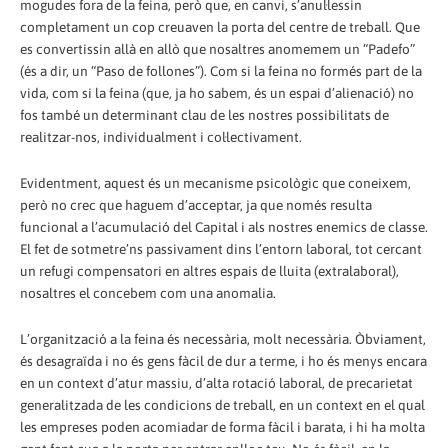
mogudes fora de la feina, però que, en canvi, s’anul·lessin
completament un cop creuaven la porta del centre de treball. Que
es convertissin allà en allò que nosaltres anomemem un “Padefo”
(és a dir, un “Paso de follones”). Com si la feina no formés part de la
vida, com si la feina (que, ja ho sabem, és un espai d’alienació) no
fos també un determinant clau de les nostres possibilitats de
realitzar-nos, individualment i col·lectivament.
Evidentment, aquest és un mecanisme psicològic que coneixem,
però no crec que haguem d’acceptar, ja que només resulta
funcional a l’acumulació del Capital i als nostres enemics de classe.
El fet de sotmetre’ns passivament dins l’entorn laboral, tot cercant
un refugi compensatori en altres espais de lluita (extralaboral),
nosaltres el concebem com una anomalia.
L’organització a la feina és necessària, molt necessària. Òbviament,
és desagraïda i no és gens fàcil de dur a terme, i ho és menys encara
en un context d’atur massiu, d’alta rotació laboral, de precarietat
generalitzada de les condicions de treball, en un context en el qual
les empreses poden acomiadar de forma fàcil i barata, i hi ha molta