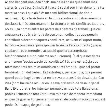
Acabo llençant una idea final: Una de les coses que tenim més
clares és que l’acció sindical i l’acció social són i han de ser una i la
mateixa cosa. I que això és un camí bidireccional, de doble
recorregut. Que la victòria en la lluita contra els nostres enemics
de classe i, més concretament, la victòria en els conflictes laborals,
no es juga només entre les parets dels centres de treball. Que cal
una xarxa solidària àmplia de persones i col·lectius que puguin
contribuir a decantar aquests conflictes, activant el suport mutu, i
fent-ho –com deia al principi– per la via de l’acció directa (que, al
capdavall, és el mètode d’actuació que ha caracteritzat
històricament el sindicalisme revolucionari). És el que nosaltres
anomenem “socialització del conflicte”. I és una estratègia que
totes nosaltres tenim assumida en altres àmbits, i que cal portar
també al món del treball. És l’estratègia, per exemple, que permet
que el poder hagi de recular en la seva pretensió de desallotjar Can
Vies (com haurà de recular en la seva pretensió de desallotjar el
Banc Expropiat, si ho intenta), perquè barris de tota Barcelona, i
pobles i ciutats de tota Catalunya es posen de manera immediata
en peu de guerra, tot generant un nivell de confrontació que aquest
poder és incapaç de gestionar.