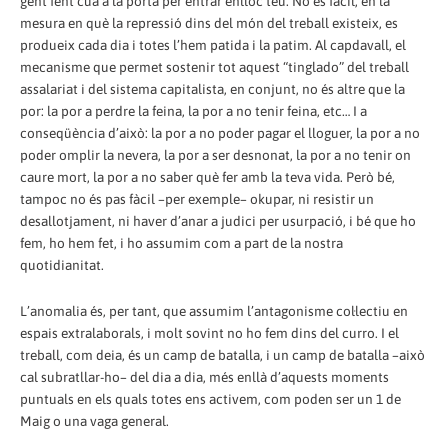
gent fent cua a la porta per entrar enlloc teu. No és fàcil, en la
mesura en què la repressió dins del món del treball existeix, es
produeix cada dia i totes l’hem patida i la patim. Al capdavall, el
mecanisme que permet sostenir tot aquest “tinglado” del treball
assalariat i del sistema capitalista, en conjunt, no és altre que la
por: la por a perdre la feina, la por a no tenir feina, etc… I a
conseqüència d’això: la por a no poder pagar el lloguer, la por a no
poder omplir la nevera, la por a ser desnonat, la por a no tenir on
caure mort, la por a no saber què fer amb la teva vida. Però bé,
tampoc no és pas fàcil –per exemple– okupar, ni resistir un
desallotjament, ni haver d’anar a judici per usurpació, i bé que ho
fem, ho hem fet, i ho assumim com a part de la nostra
quotidianitat.
L’anomalia és, per tant, que assumim l’antagonisme col·lectiu en
espais extralaborals, i molt sovint no ho fem dins del curro. I el
treball, com deia, és un camp de batalla, i un camp de batalla –això
cal subratllar-ho– del dia a dia, més enllà d’aquests moments
puntuals en els quals totes ens activem, com poden ser un 1 de
Maig o una vaga general.