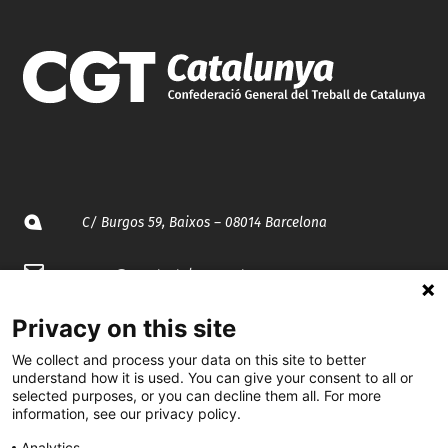
C/ Burgos 59, Baixos – 08014 Barcelona
spccc@
spcgtcatalunya.cat
935 120 481
Privacy on this site
We collect and process your data on this site to better
understand how it is used. You can give your consent to all or
@CGTCatalunya
selected purposes, or you can decline them all. For more
information, see our privacy policy.
cgtcatalunya
Analytics