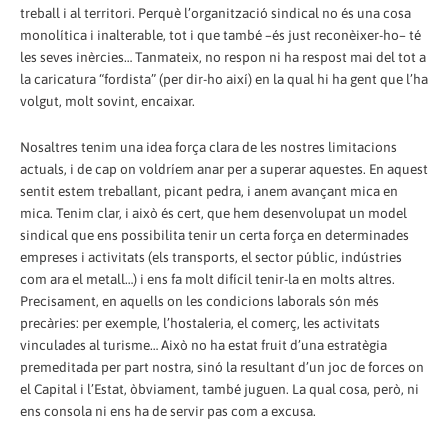
treball i al territori. Perquè l’organització sindical no és una cosa
monolítica i inalterable, tot i que també –és just reconèixer-ho– té
les seves inèrcies… Tanmateix, no respon ni ha respost mai del tot a
la caricatura “fordista” (per dir-ho així) en la qual hi ha gent que l’ha
volgut, molt sovint, encaixar.
Nosaltres tenim una idea força clara de les nostres limitacions
actuals, i de cap on voldríem anar per a superar aquestes. En aquest
sentit estem treballant, picant pedra, i anem avançant mica en
mica. Tenim clar, i això és cert, que hem desenvolupat un model
sindical que ens possibilita tenir un certa força en determinades
empreses i activitats (els transports, el sector públic, indústries
com ara el metall…) i ens fa molt difícil tenir-la en molts altres.
Precisament, en aquells on les condicions laborals són més
precàries: per exemple, l’hostaleria, el comerç, les activitats
vinculades al turisme… Això no ha estat fruit d’una estratègia
premeditada per part nostra, sinó la resultant d’un joc de forces on
el Capital i l’Estat, òbviament, també juguen. La qual cosa, però, ni
ens consola ni ens ha de servir pas com a excusa.