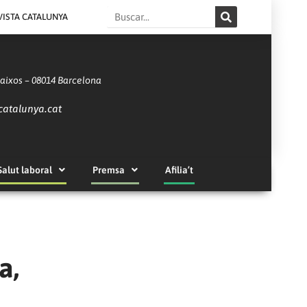
Search
VISTA CATALUNYA
Baixos – 08014 Barcelona
catalunya.cat
Salut laboral
Premsa
Afilia’t
a,