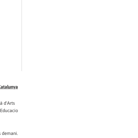
Catalunya
à d'Arts
; Educacio
s demani.