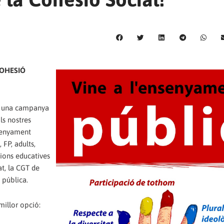
COHESIÓ
m una campanya
ls nostres
nsenyament
 FP, adults,
cions educatives
at, la CGT de
 pública.
millor opció: