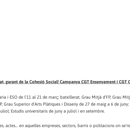
alitat, garant de la Cohesió Social! Campanya CGT Ensenyament i CGT 
ria i ESO de l'11 al 21 de març; batxillerat, Grau Mitjà d'FP, Grau Mitj
P, Grau Superior d'Arts Plàtiques i Disseny de 27 de maig a 6 de juny
iol; Estudis universitaris de juny a juliol i en setembre.
, actes... en aquelles empreses, sectors, barris o poblacions on se'n