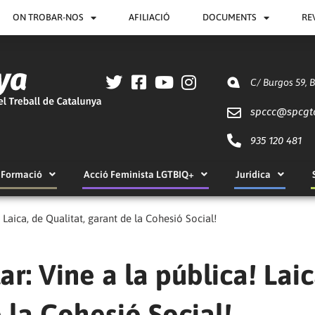
ON TROBAR-NOS
AFILIACIÓ
DOCUMENTS
RE
C/ Burgos 59, 
spccc@
spcgt
935 120 481
Formació
Acció Feminista LGTBIQ+
Jurídica
 Laica, de Qualitat, garant de la Cohesió Social!
r: Vine a la pública! Laic
 la Cohesió Social!