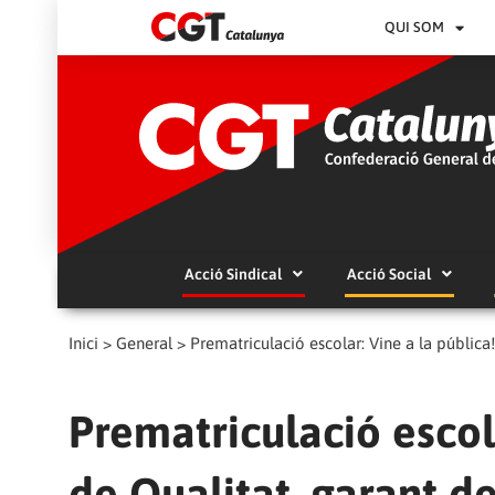
QUI SOM
Acció Sindical
Acció Social
Inici
>
General
>
Prematriculació escolar: Vine a la pública!
Prematriculació escola
de Qualitat, garant de