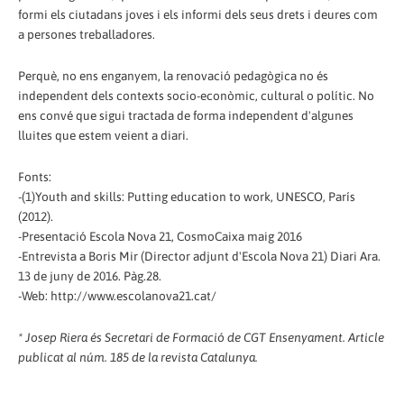
formi els ciutadans joves i els informi dels seus drets i deures com
a persones treballadores.
Perquè, no ens enganyem, la renovació pedagògica no és
independent dels contexts socio-econòmic, cultural o polític. No
ens convé que sigui tractada de forma independent d'algunes
lluites que estem veient a diari.
Fonts:
-(1)Youth and skills: Putting education to work, UNESCO, París
(2012).
-Presentació Escola Nova 21, CosmoCaixa maig 2016
-Entrevista a Boris Mir (Director adjunt d'Escola Nova 21) Diari Ara.
13 de juny de 2016. Pàg.28.
-Web: http://www.escolanova21.cat/
* Josep Riera és Secretari de Formació de CGT Ensenyament. Article
publicat al núm. 185 de la revista Catalunya.