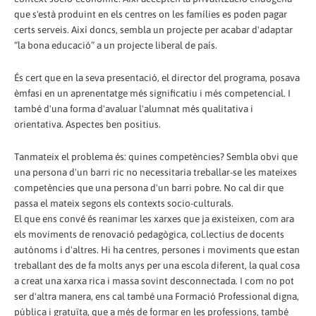
que s'està produint en els centres on les famílies es poden pagar
certs serveis. Així doncs, sembla un projecte per acabar d'adaptar
“la bona educació” a un projecte liberal de país.
És cert que en la seva presentació, el director del programa, posava
èmfasi en un aprenentatge més significatiu i més competencial. I
també d'una forma d'avaluar l'alumnat més qualitativa i
orientativa. Aspectes ben positius.
Tanmateix el problema és: quines competències? Sembla obvi que
una persona d'un barri ric no necessitaria treballar-se les mateixes
competències que una persona d'un barri pobre. No cal dir que
passa el mateix segons els contexts socio-culturals.
El que ens convé és reanimar les xarxes que ja existeixen, com ara
els moviments de renovació pedagògica, col.lectius de docents
autònoms i d'altres. Hi ha centres, persones i moviments que estan
treballant des de fa molts anys per una escola diferent, la qual cosa
a creat una xarxa rica i massa sovint desconnectada. I com no pot
ser d'altra manera, ens cal també una Formació Professional digna,
pública i gratuïta, que a més de formar en les professions, també