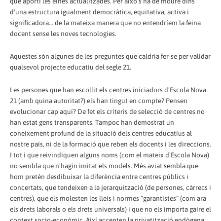
que aporti les eines actualitzades. Per això s'ha de moure dins
d'una estructura igualment democràtica, equitativa, activa i
significadora... de la mateixa manera que no entendríem la feina
docent sense les noves tecnologies.
Aquestes són algunes de les preguntes que caldria fer-se per validar
qualsevol projecte educatiu del segle 21.
Les persones que han escollit els centres iniciadors d'Escola Nova
21 (amb quina autoritat?) els han tingut en compte? Pensen
evolucionar cap aquí? De fet els criteris de selecció de centres no
han estat gens transparents. Tampoc han demostrat un
coneixement profund de la situació dels centres educatius al
nostre país, ni de la formació que reben els docents i les direccions.
I tot i que reivindiquen alguns noms (com el mateix d'Escola Nova)
no sembla que n'hagin imitat els models. Més aviat sembla que
hom pretén desdibuixar la diferència entre centres públics i
concertats, que tendeixen a la jerarquització (de persones, càrrecs i
centres), que els molesten les lleis i normes “garantistes” (com ara
els drets laborals o els drets universals) i que no els importa gaire el
context socio-econòmic. Així accepten la privatització endògena