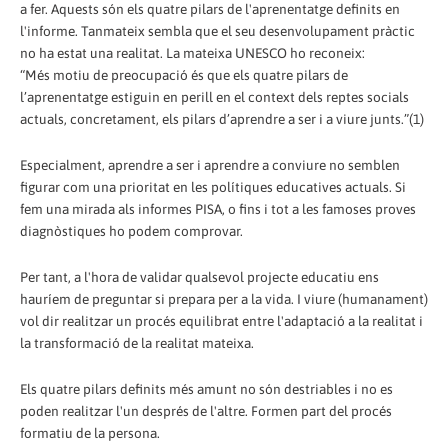
a fer. Aquests són els quatre pilars de l'aprenentatge definits en
l'informe. Tanmateix sembla que el seu desenvolupament pràctic
no ha estat una realitat. La mateixa UNESCO ho reconeix:
“Més motiu de preocupació és que els quatre pilars de
l’aprenentatge estiguin en perill en el context dels reptes socials
actuals, concretament, els pilars d’aprendre a ser i a viure junts.”(1)
Especialment, aprendre a ser i aprendre a conviure no semblen
figurar com una prioritat en les polítiques educatives actuals. Si
fem una mirada als informes PISA, o fins i tot a les famoses proves
diagnòstiques ho podem comprovar.
Per tant, a l'hora de validar qualsevol projecte educatiu ens
hauríem de preguntar si prepara per a la vida. I viure (humanament)
vol dir realitzar un procés equilibrat entre l'adaptació a la realitat i
la transformació de la realitat mateixa.
Els quatre pilars definits més amunt no són destriables i no es
poden realitzar l'un després de l'altre. Formen part del procés
formatiu de la persona.