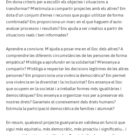
Em dona criteris per a escollir els objectes i situacions a
transformar? M'estimula a compartir projectes amb els altres? Em
dota d'un conjunt d'eines i recursos que pugui utilitzar de forma
combinada? Ens proporciona un marc en el que haguem d'auto-
avaluar processos i resultats? Ens ajuda a ser creatius a partir de
situacions reals i ben informades?
Aprendre a conviure. M'ajuda a posar-me en el lloc dels altres? A
comprendre les diferents circumstàncies de les persones de forma
empàtica? M'obliga a aprofundir en la solidaritat? M'ensenya a
compartir? M'obliga a respectar les decisions legítimes de les altres
persones? Em proporciona una vivència democràtica? Em permet
una vivència en la diversitat i la inclusivitat? Ens ensenya el lloc
que ocupem en la societat i a treballar formes més igualitàries i
democràtiques? Ens ensenya a organitzar-nos per a preservar els
nostres drets? Garanteix el coneixement dels drets humans?
Estimula la participació democràtica de famílies i alumnat?
En resum, qualsevol projecte guanyaria en validesa en funció que
sigui més equitatiu, més democràtic, més proactiu i significatiu... i