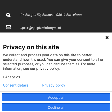
C/ Burgos 59, Baixos – 08014 Barcelona
spccc@
spcgtcatalunya.cat
935 120 481
Privacy on this site
@CGTCatalunya
We collect and process your data on this site to better
understand how it is used. You can give your consent to all or
selected purposes, or you can decline them all. For more
cgtcatalunya
information, see our privacy policy.
CGTCatalunya
Analytics
cgtcatalunya
Consent details
Privacy policy
Accept all
Desenvolupat per
Decline all