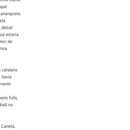
 que
 anarquista
sta
l debat
ue estaria
nici de
remsa
s catalans
s havia
iments
sts fulls,
eball no
 Canela,