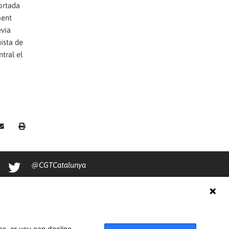
ortada
ment
èvia
ista de
ntral el
@CGTCatalunya
cgtcatalunya
CGTCatalunya
cgtcatalunya
es, or you can decline