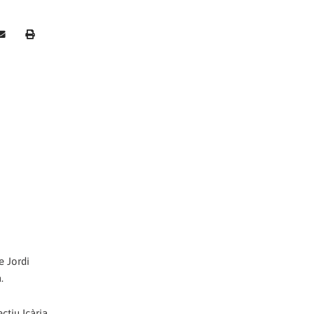
e Jordi
.
ctiu Icària.