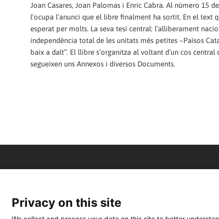
Joan Casares, Joan Palomas i Enric Cabra. Al número 15 de 
l’ocupa l’anunci que el libre finalment ha sortit. En el te
esperat per molts. La seva tesi central: l’alliberament naci
independència total de les unitats més petites –Països Cata
baix a dalt”. El llibre s’organitza al voltant d’un cos centr
segueixen uns Annexos i diversos Documents.
Privacy on this site
We collect and process your data on this site to better understan