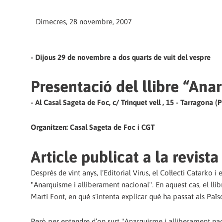
Dimecres, 28 novembre, 2007
- Dijous 29 de novembre a dos quarts de vuit del vespre
Presentació del llibre “Ana
- Al Casal Sageta de Foc, c/ Trinquet vell , 15 - Tarragona (P
Organitzen: Casal Sageta de Foc i CGT
Article publicat a la revista
Després de vint anys, l’Editorial Virus, el Col·lecti Catarko i
"Anarquisme i alliberament nacional". En aquest cas, el llib
Martí Font, en què s’intenta explicar què ha passat als Paï
Però per entendre d’on surt "Anarquisme i alliberament nacio