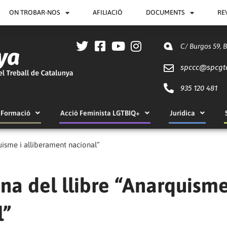
ON TROBAR-NOS
AFILIACIÓ
DOCUMENTS
RE
C/ Burgos 59, 
spccc@
spcgt
935 120 481
Formació
Acció Feminista LGTBIQ+
Jurídica
uisme i alliberament nacional”
na del llibre “Anarquisme
l”