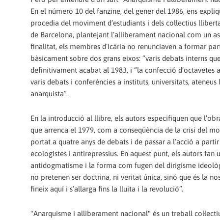
En el número 10 del fanzine, del gener del 1986, ens expli
procedia del moviment d’estudiants i dels col·lectius lliber
de Barcelona, plantejant l’alliberament nacional com un asp
finalitat, els membres d’Icària no renunciaven a formar par
bàsicament sobre dos grans eixos: “varis debats interns que
definitivament acabat al 1983, i “la confecció d’octavetes a
varis debats i conferències a instituts, universitats, ateneus l
anarquista”.
En la introducció al llibre, els autors especifiquen que l’
que arrenca el 1979, com a conseqüència de la crisi del mo
portat a quatre anys de debats i de passar a l’acció a part
ecologistes i antirepressius. En aquest punt, els autors fan
antidogmatisme i la forma com fugen del dirigisme ideològic
no pretenen ser doctrina, ni veritat única, sinó que és la no
fineix aquí i s’allarga fins la lluita i la revolució”.
"Anarquisme i alliberament nacional" és un treball col·lect