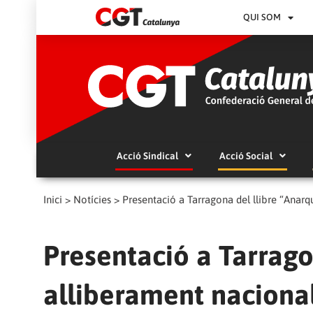
QUI SOM
Acció Sindical
Acció Social
Inici
>
Notícies
>
Presentació a Tarragona del llibre “Anarq
Presentació a Tarrago
alliberament naciona