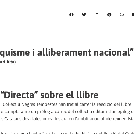
rquisme i alliberament nacional”
art Alta)
 “Directa” sobre el llibre
 el Col·lectiu Negres Tempestes han tret al carrer la reedició del llibre
re compta amb un pròleg a càrrec del col·lectiu editor i d’un epíleg d
sos Catalans des d’aleshores fins ara en l’àmbit anarcoindependentista
nal" cal que llegim “Ikària. La polla de déu”, la publicació del Col·le