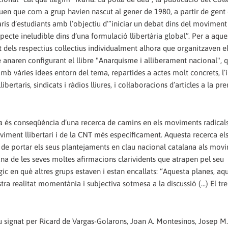
quen que com a grup havien nascut al gener de 1980, a partir de gent
taris d’estudiants amb l’objectiu d’”iniciar un debat dins del moviment
ecte ineludible dins d‘una formulació llibertària global”. Per a aque
t dels respectius col·lectius individualment alhora que organitzaven e
 anaren configurant el llibre "Anarquisme i alliberament nacional", q
mb vàries idees entorn del tema, repartides a actes molt concrets, l’i
libertaris, sindicats i ràdios lliures, i col·laboracions d’articles a la p
obra és conseqüència d’una recerca de camins en els moviments radical
viment llibertari i de la CNT més específicament. Aquesta recerca el
ir de portar els seus plantejaments en clau nacional catalana als mov
 una de les seves moltes afirmacions clarividents que atrapen pel seu
 en què altres grups estaven i estan encallats: “Aquesta planes, aque
stra realitat momentània i subjectiva sotmesa a la discussió (...) El tr
iu signat per Ricard de Vargas-Golarons, Joan A. Montesinos, Josep M.