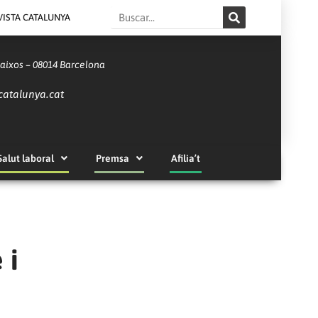
Search
VISTA CATALUNYA
Baixos – 08014 Barcelona
catalunya.cat
Salut laboral
Premsa
Afilia’t
 i