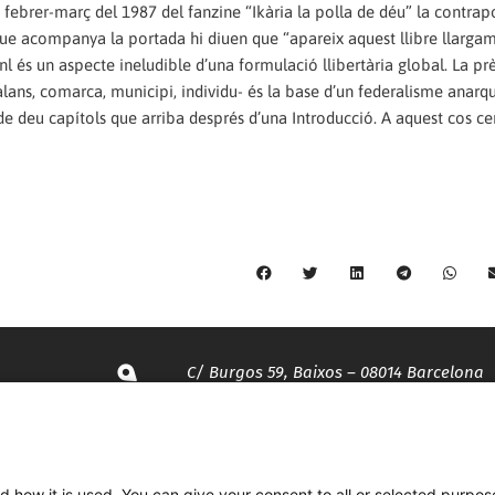
febrer-març del 1987 del fanzine “Ikària la polla de déu” la contrap
xt que acompanya la portada hi diuen que “apareix aquest llibre llarga
onl és un aspecte ineludible d’una formulació llibertària global. La pr
lans, comarca, municipi, individu- és la base d’un federalisme anarqu
al de deu capítols que arriba després d’una Introducció. A aquest cos ce
C/ Burgos 59, Baixos – 08014 Barcelona
spccc@
spcgtcatalunya.cat
d how it is used. You can give your consent to all or selected purpos