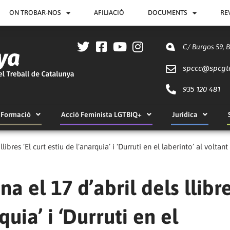
ON TROBAR-NOS
AFILIACIÓ
DOCUMENTS
RE
C/ Burgos 59, 
spccc@
spcgt
935 120 481
Formació
Acció Feminista LGTBIQ+
Jurídica
ibres ‘El curt estiu de l’anarquia’ i ‘Durruti en el laberinto’ al voltant
a el 17 d’abril dels llibr
quia’ i ‘Durruti en el