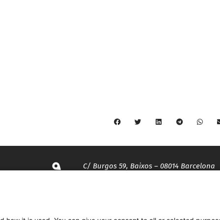
C/ Burgos 59, Baixos – 08014 Barcelona
spccc@
spcgtcatalunya.cat