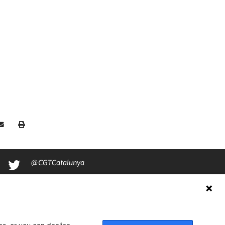
@CGTCatalunya
cgtcatalunya
CGTCatalunya
cgtcatalunya