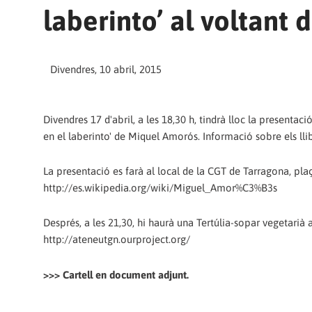
laberinto’ al voltant 
Divendres, 10 abril, 2015
Divendres 17 d'abril, a les 18,30 h, tindrà lloc la presentaci
en el laberinto' de Miquel Amorós. Informació sobre els llib
La presentació es farà al local de la CGT de Tarragona, plaç
http://es.wikipedia.org/wiki/Miguel_Amor%C3%B3s
Després, a les 21,30, hi haurà una Tertúlia-sopar vegetarià a
http://ateneutgn.ourproject.org/
>>> Cartell en document adjunt.