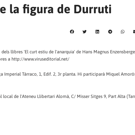
de la figura de Durruti
ó dels llibres 'El curt estiu de l'anarquia' de Hans Magnus Enzensberger
res a http://www.viruseditorial.net/
a Imperial Tàrraco, 1, Edif. 2, 3r planta. Hi participarà Miquel Amoró
l local de l'Ateneu Llibertari Alomà, C/ Misser Sitges 9, Part Alta (Ta