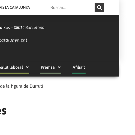
Search
VISTA CATALUNYA
Baixos – 08014 Barcelona
catalunya.cat
Salut laboral
Premsa
Afilia’t
 de la figura de Durruti
es