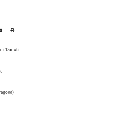
 i 'Durruti
s,
rragona)