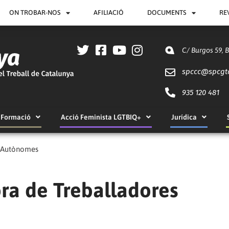
ON TROBAR-NOS
AFILIACIÓ
DOCUMENTS
RE
C/ Burgos 59, 
spccc@
spcgt
935 120 481
Formació
Acció Feminista LGTBIQ+
Jurídica
s Autònomes
ra de Treballadores