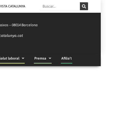
Search
VISTA CATALUNYA
Baixos – 08014 Barcelona
catalunya.cat
Salut laboral
Premsa
Afilia’t