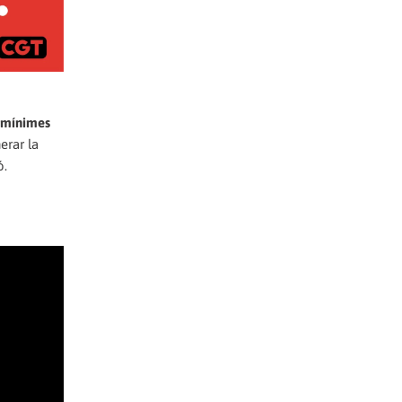
s mínimes
erar la
ó.