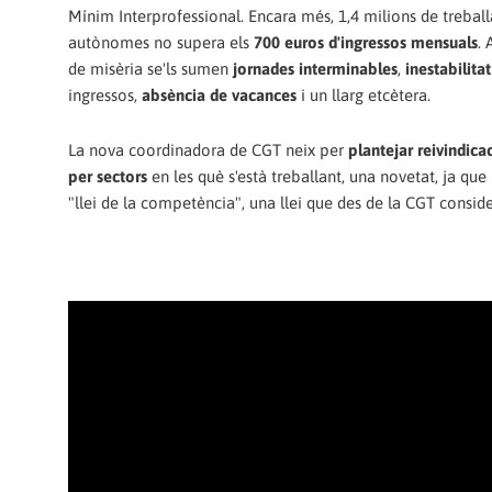
Mínim Interprofessional. Encara més, 1,4 milions de trebal
autònomes no supera els
700 euros d'ingressos mensuals
. 
de misèria se'ls sumen
jornades interminables
,
inestabilitat
ingressos,
absència de vacances
i un llarg etcètera.
La nova coordinadora de CGT neix per
plantejar reivindica
per sectors
en les què s'està treballant, una novetat, ja que
"llei de la competència", una llei que des de la CGT cons