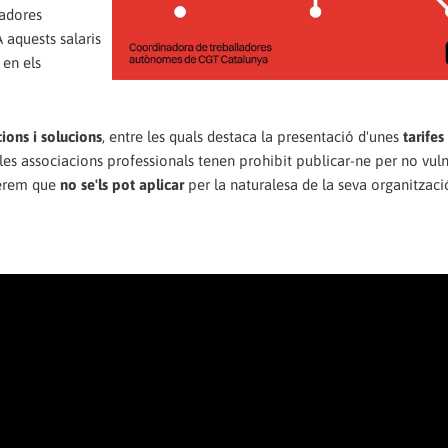
ladores
A aquests salaris
en els
cions i solucions
, entre les quals destaca la presentació d'unes
tarife
 les associacions professionals tenen prohibit publicar-ne per no vuln
iderem que
no se'ls pot aplicar
per la naturalesa de la seva organitzaci