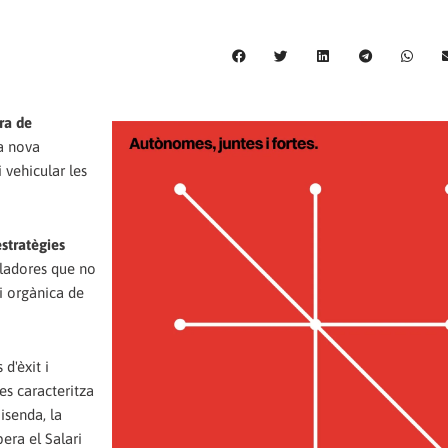
ra de
na nova
i vehicular les
estratègies
lladores que no
ei orgànica de
d'èxit i
es caracteritza
isenda, la
era el Salari