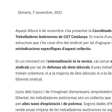
Dimarts, 7 novembre, 2023
Aquest dilluns 6 de novembre s'ha presentat la
Coordinado
Treballadores Autònomes de CGT Catalunya
. Es tracta d'u
estructura que s'ha creat dins del sindicat per tal d'agrupar 
reivindicacions específiques d'aquest col·lectiu
.
En un moment on l'
externalització és la norma
, cal cercar
sindicals
per tal de
defensar els drets laborals
d'unes treba
troben cobertura, ni a la majoria de lleis laborals ni a la ll
llibertat sindical.
Lluny dels tòpics i de l'imaginari d'empresaris, emprenedors 
llibertat, les treballadores autònomes són un col·lectiu que 
per
altes taxes d'explotació i de pobresa
. Segons dades d'H
renda anual mitjana de les treballadores autònomes no sup