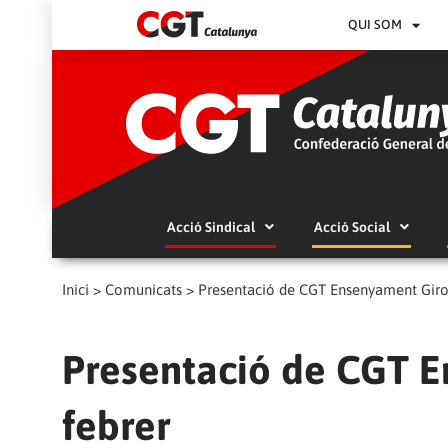
QUI SOM
Acció Sindical
Acció Social
Inici
>
Comunicats
>
Presentació de CGT Ensenyament Giron
Presentació de CGT E
febrer