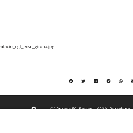
C/ Burgos 59, Baixos – 08014 Barcelona
spccc@
spcgtcatalunya.cat