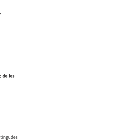
e
, de les
stingudes