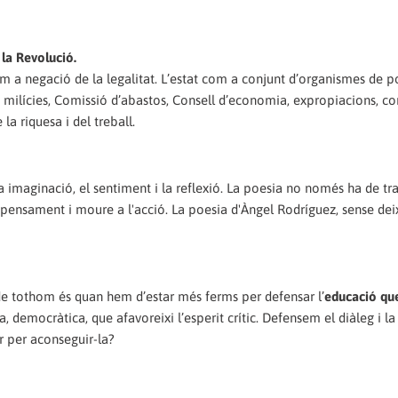
 la Revolució.
m a negació de la legalitat. L’estat com a conjunt d’organismes de p
 milícies, Comissió d’abastos, Consell d’economia, expropiacions, c
 la riquesa i del treball.
e la imaginació, el sentiment i la reflexió. La poesia no només ha de t
pensament i moure a l'acció. La poesia d'Àngel Rodríguez, sense deix
e tothom és quan hem d’estar més ferms per defensar l’
educació qu
 democràtica, que afavoreixi l’esperit crític. Defensem el diàleg i la 
r per aconseguir-la?