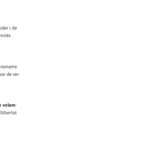
oder i de
omitès
ransmetre
ar de ser
e volem
:
llibertat