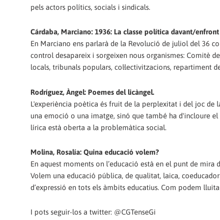
pels actors polítics, socials i sindicals.
Cárdaba, Marciano: 1936: La classe política davant/enfront
En Marciano ens parlarà de la Revolució de juliol del 36 co
control desapareix i sorgeixen nous organismes: Comitè de
locals, tribunals populars, col·lectivitzacions, repartiment de
Rodríguez, Àngel: Poemes del licàngel.
L'experiència poètica és fruit de la perplexitat i del joc d
una emoció o una imatge, sinó que també ha d'incloure el 
lírica està oberta a la problemàtica social.
Molina, Rosalía: Quina educació volem?
En aquest moments on l’educació està en el punt de mira d
Volem una educació pública, de qualitat, laica, coeducadora,
d’expressió en tots els àmbits educatius. Com podem lluita
I pots seguir-los a twitter: @CGTenseGi