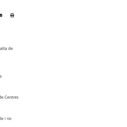
alta de
e
de Centres
le i no