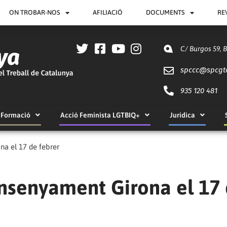
ON TROBAR-NOS
AFILIACIÓ
DOCUMENTS
RE
C/ Burgos 59, 
spccc@
spcgt
935 120 481
Formació
Acció Feminista LGTBIQ+
Jurídica
a el 17 de febrer
nsenyament Girona el 17