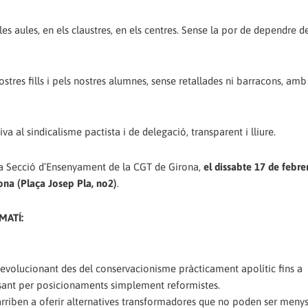
es aules, en els claustres, en els centres. Sense la por de dependre d
tres fills i pels nostres alumnes, sense retallades ni barracons, amb
a al sindicalisme pactista i de delegació, transparent i lliure.
 la Secció d’Ensenyament de la CGT de Girona,
el dissabte 17 de febrer
ona (Plaça Josep Pla, no2)
.
MATÍ:
 evolucionant des del conservacionisme pràcticament apolític fins a
ssant per posicionaments simplement reformistes.
 i arriben a oferir alternatives transformadores que no poden ser meny