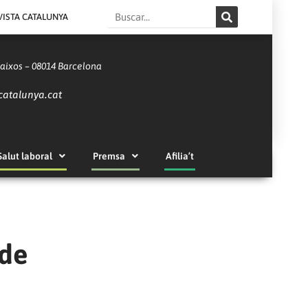
Search
VISTA CATALUNYA
Baixos – 08014 Barcelona
catalunya.cat
Salut laboral
Premsa
Afilia’t
 de